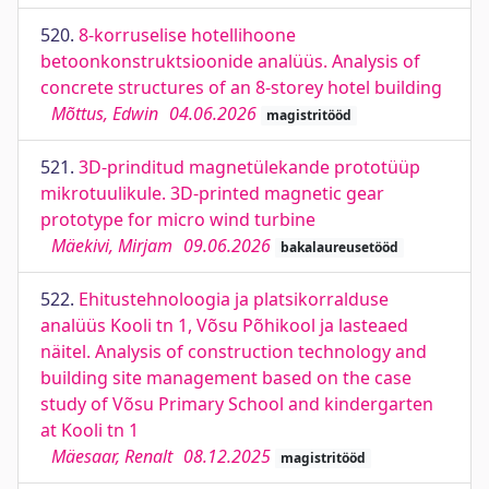
520.
8-korruselise hotellihoone
betoonkonstruktsioonide analüüs. Analysis of
concrete structures of an 8-storey hotel building
Mõttus, Edwin
04.06.2026
magistritööd
521.
3D-prinditud magnetülekande prototüüp
mikrotuulikule. 3D-printed magnetic gear
prototype for micro wind turbine
Mäekivi, Mirjam
09.06.2026
bakalaureusetööd
522.
Ehitustehnoloogia ja platsikorralduse
analüüs Kooli tn 1, Võsu Põhikool ja lasteaed
näitel. Analysis of construction technology and
building site management based on the case
study of Võsu Primary School and kindergarten
at Kooli tn 1
Mäesaar, Renalt
08.12.2025
magistritööd