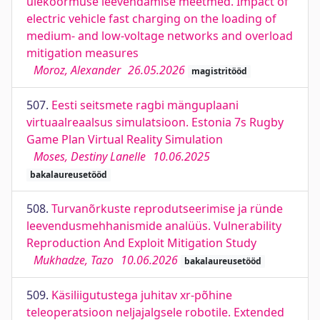
ülekoormuse leevendamise meetmed. Impact of
electric vehicle fast charging on the loading of
medium- and low-voltage networks and overload
mitigation measures
Moroz, Alexander
26.05.2026
magistritööd
507.
Eesti seitsmete ragbi mänguplaani
virtuaalreaalsus simulatsioon. Estonia 7s Rugby
Game Plan Virtual Reality Simulation
Moses, Destiny Lanelle
10.06.2025
bakalaureusetööd
508.
Turvanõrkuste reprodutseerimise ja ründe
leevendusmehhanismide analüüs. Vulnerability
Reproduction And Exploit Mitigation Study
Mukhadze, Tazo
10.06.2026
bakalaureusetööd
509.
Käsiliigutustega juhitav xr-põhine
teleoperatsioon neljajalgsele robotile. Extended