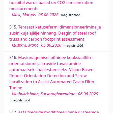
hospital wards based on CO2 consentration
measurements
Must, Margus
03.06.2026
magistritööd
515.
Terasest katusefermi dimensioneerimine ja
süsinikujalajälje hinnang. Desgin of steel roof
truss and carbon footprint assessment
Mustkivi, Mario
05.06.2026
magistritööd
516.
Masinnägemisel põhinev koaksiaalfiltri
orientatsiooni ja kruvide tuvastamine
automaatseks häälestamiseks. Vision-Based
Robust Orientation Detection and Screw
Localization to Assist Automated Cavity Filter
Tuning
Muthukrishnan, Suryaraghavendran
06.06.2025
magistritööd
517.
Asfaltsegude modifitseerimine grafeeniga.