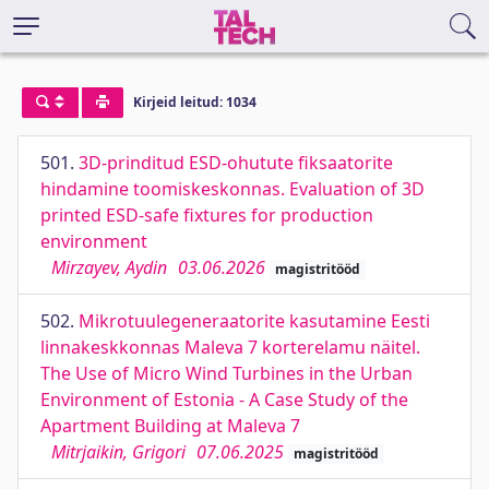
Kirjeid leitud: 1034
501.
3D-prinditud ESD-ohutute fiksaatorite
hindamine toomiskeskonnas. Evaluation of 3D
printed ESD-safe fixtures for production
environment
Mirzayev, Aydin
03.06.2026
magistritööd
502.
Mikrotuulegeneraatorite kasutamine Eesti
linnakeskkonnas Maleva 7 korterelamu näitel.
The Use of Micro Wind Turbines in the Urban
Environment of Estonia - A Case Study of the
Apartment Building at Maleva 7
Mitrjaikin, Grigori
07.06.2025
magistritööd