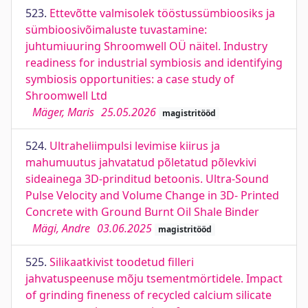
523.
Ettevõtte valmisolek tööstussümbioosiks ja
sümbioosivõimaluste tuvastamine:
juhtumiuuring Shroomwell OÜ näitel. Industry
readiness for industrial symbiosis and identifying
symbiosis opportunities: a case study of
Shroomwell Ltd
Mäger, Maris
25.05.2026
magistritööd
524.
Ultraheliimpulsi levimise kiirus ja
mahumuutus jahvatatud põletatud põlevkivi
sideainega 3D-prinditud betoonis. Ultra-Sound
Pulse Velocity and Volume Change in 3D- Printed
Concrete with Ground Burnt Oil Shale Binder
Mägi, Andre
03.06.2025
magistritööd
525.
Silikaatkivist toodetud filleri
jahvatuspeenuse mõju tsementmörtidele. Impact
of grinding fineness of recycled calcium silicate