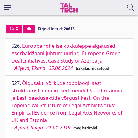
Kirjeid leitud: 20613
526.
Euroopa rohelise kokkuleppe algatused:
Aserbaidžaani juhtumiuuring. European Green
Deal Initiatives. Case Study of Azerbaijan
Aliyeva, Ilkana
05.06.2024
bakalaureusetööd
527.
Õigusakti võrkude topoloogilisest
struktuurist: empiirilised tõendid Suurbritannia
ja Eesti seadusaktide võrgustikest. On the
Topological Structure of Legal Act Networks:
Empirical Evidence from Legal Acts Networks of
UK and Estonia
Aljand, Raigo
21.01.2019
magistritööd