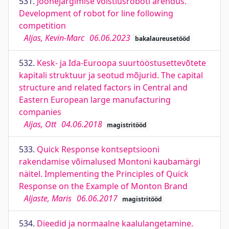
531.
Joonejärgimise võistlusroboti arendus.
Development of robot for line following
competition
Aljas, Kevin-Marc
06.06.2023
bakalaureusetööd
532.
Kesk- ja Ida-Euroopa suurtööstusettevõtete
kapitali struktuur ja seotud mõjurid. The capital
structure and related factors in Central and
Eastern European large manufacturing
companies
Aljas, Ott
04.06.2018
magistritööd
533.
Quick Response kontseptsiooni
rakendamise võimalused Montoni kaubamärgi
näitel. Implementing the Principles of Quick
Response on the Example of Monton Brand
Aljaste, Maris
06.06.2017
magistritööd
534.
Dieedid ja normaalne kaalulangetamine.