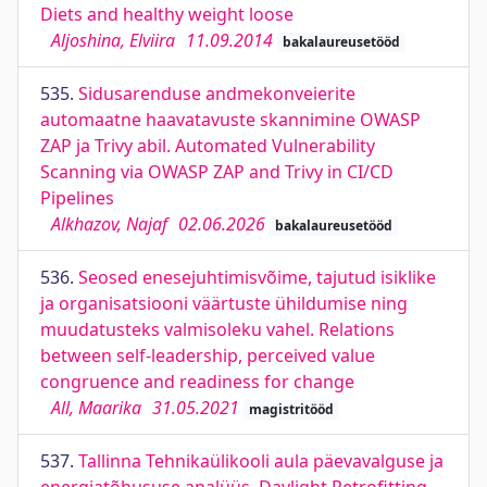
Diets and healthy weight loose
Aljoshina, Elviira
11.09.2014
bakalaureusetööd
535.
Sidusarenduse andmekonveierite
automaatne haavatavuste skannimine OWASP
ZAP ja Trivy abil. Automated Vulnerability
Scanning via OWASP ZAP and Trivy in CI/CD
Pipelines
Alkhazov, Najaf
02.06.2026
bakalaureusetööd
536.
Seosed enesejuhtimisvõime, tajutud isiklike
ja organisatsiooni väärtuste ühildumise ning
muudatusteks valmisoleku vahel. Relations
between self-leadership, perceived value
congruence and readiness for change
All, Maarika
31.05.2021
magistritööd
537.
Tallinna Tehnikaülikooli aula päevavalguse ja