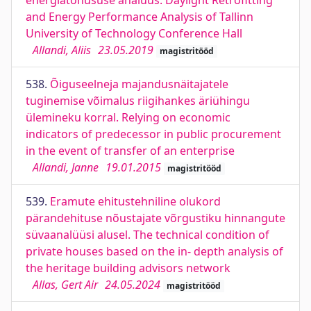
energiatõhususe analüüs. Daylight Retrofitting
and Energy Performance Analysis of Tallinn
University of Technology Conference Hall
Allandi, Aliis
23.05.2019
magistritööd
538.
Õiguseelneja majandusnäitajatele
tuginemise võimalus riigihankes äriühingu
ülemineku korral. Relying on economic
indicators of predecessor in public procurement
in the event of transfer of an enterprise
Allandi, Janne
19.01.2015
magistritööd
539.
Eramute ehitustehniline olukord
pärandehituse nõustajate võrgustiku hinnangute
süvaanalüüsi alusel. The technical condition of
private houses based on the in- depth analysis of
the heritage building advisors network
Allas, Gert Air
24.05.2024
magistritööd