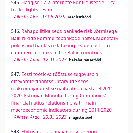
545.
Haagise 12 V laternate kontrollseade. 12V
trailer lights tester
Allaste, Alar
03.06.2025
magistritööd
546.
Rahapoliitika seos pankade riskivõtmisega
Balti riikide kommertspankade näitel. Monetary
policy and bank's risk-taking: Evidence from
commercial banks in the Baltic countries
Allaste, Anar
12.01.2023
bakalaureusetööd
547.
Eesti töötleva tööstuse tegevusala
ettevõtete finantssuhtarvude seos
makromajanduslike näitajatega aastatel 2011-
2020. Estonian Manufacturing Companies'
financial ratios relationship with main
macroeconomic indicators during 2011-2020
Allaste, Ardo
29.05.2023
magistritööd
548.
Ehitusmahu ja majanduse arengu