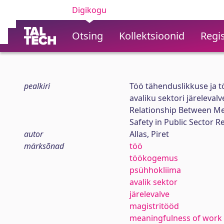
Digikogu
Otsing
Kollektsioonid
Regis
pealkiri
Töö tähenduslikkuse ja 
avaliku sektori järeleval
Relationship Between Me
Safety in Public Sector 
autor
Allas, Piret
märksõnad
töö
töökogemus
psühhokliima
avalik sektor
järelevalve
magistritööd
meaningfulness of work