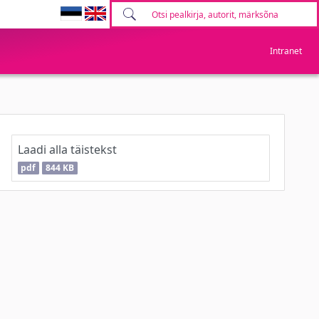
Intranet
Laadi alla täistekst
pdf
844 KB