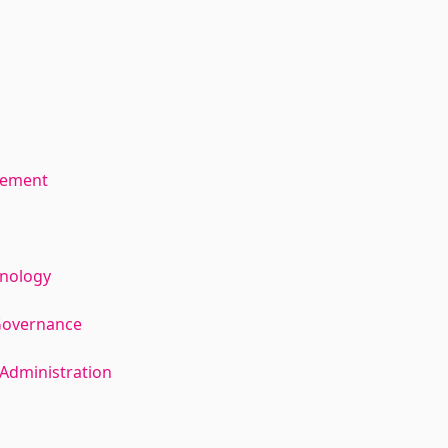
gement
hnology
Governance
Administration