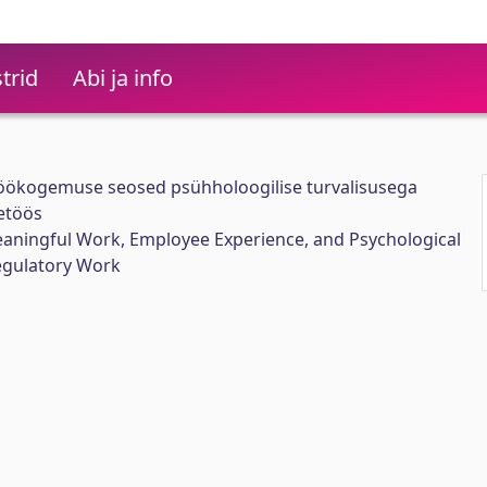
trid
Abi ja info
töökogemuse seosed psühholoogilise turvalisusega
vetöös
aningful Work, Employee Experience, and Psychological
Regulatory Work