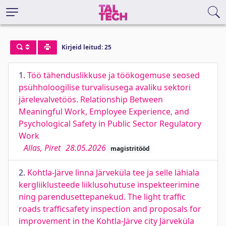
Kirjeid leitud: 25
1.
Töö tähenduslikkuse ja töökogemuse seosed
psühholoogilise turvalisusega avaliku sektori
järelevalvetöös. Relationship Between
Meaningful Work, Employee Experience, and
Psychological Safety in Public Sector Regulatory
Work
Allas, Piret
28.05.2026
magistritööd
2.
Kohtla-Järve linna Järveküla tee ja selle lähiala
kergliiklusteede liiklusohutuse inspekteerimine
ning parendusettepanekud. The light traffic
roads trafficsafety inspection and proposals for
improvement in the Kohtla-Järve city Järveküla