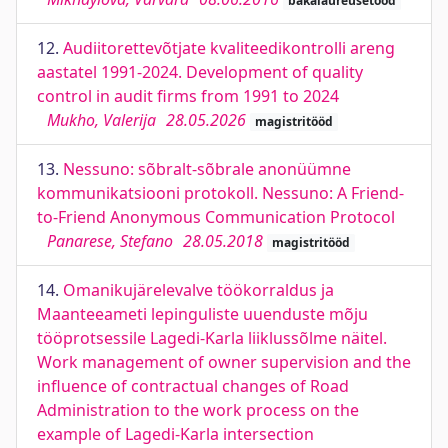
bakalaureusetööd
12.
Audiitorettevõtjate kvaliteedikontrolli areng
aastatel 1991-2024. Development of quality
control in audit firms from 1991 to 2024
Mukho, Valerija
28.05.2026
magistritööd
13.
Nessuno: sõbralt-sõbrale anonüümne
kommunikatsiooni protokoll. Nessuno: A Friend-
to-Friend Anonymous Communication Protocol
Panarese, Stefano
28.05.2018
magistritööd
14.
Omanikujärelevalve töökorraldus ja
Maanteeameti lepinguliste uuenduste mõju
tööprotsessile Lagedi-Karla liiklussõlme näitel.
Work management of owner supervision and the
influence of contractual changes of Road
Administration to the work process on the
example of Lagedi-Karla intersection