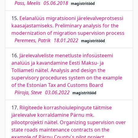
Pass, Meelis
05.06.2018
magistritööd
15.
Eelanalüüs migratsiooni järelevalveprotsessi
kaasajastamiseks. Preliminary analysis for the
modernization of migration supervision process
Peremees, Patrik
18.01.2022
magistritööd
16.
Järelevalveliste menetluste infosüsteemi
analüüs ja kavandamine Eesti Maksu- ja
Tolliameti näitel. Analysis and design the
supervisory procedures system on the example
of the Estonian Tax and Customs Board
Piiroja, Steve
03.06.2022
magistritööd
17.
Riigiteede korrashoiulepingute täitmise
järelevalve korraldamine Pärnu mk.
pilootprojekti näitel. Organizing supervision over
state roads maintenance contracts on the
example of Pärnu County`s pilot project