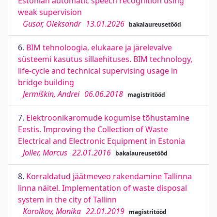
Estonian automatic speech recognition using
weak supervision
Gusar, Oleksandr
13.01.2026
bakalaureusetööd
6.
BIM tehnoloogia, elukaare ja järelevalve
süsteemi kasutus sillaehituses. BIM technology,
life-cycle and technical supervising usage in
bridge building
Jermiškin, Andrei
06.06.2018
magistritööd
7.
Elektroonikaromude kogumise tõhustamine
Eestis. Improving the Collection of Waste
Electrical and Electronic Equipment in Estonia
Joller, Marcus
22.01.2016
bakalaureusetööd
8.
Korraldatud jäätmeveo rakendamine Tallinna
linna näitel. Implementation of waste disposal
system in the city of Tallinn
Korolkov, Monika
22.01.2019
magistritööd