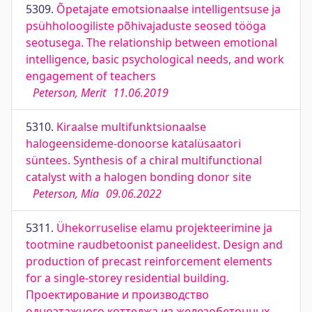
5309.
Õpetajate emotsionaalse intelligentsuse ja
psühholoogiliste põhivajaduste seosed tööga
seotusega. The relationship between emotional
intelligence, basic psychological needs, and work
engagement of teachers
Peterson, Merit
11.06.2019
5310.
Kiraalse multifunktsionaalse
halogeensideme-donoorse katalüsaatori
süntees. Synthesis of a chiral multifunctional
catalyst with a halogen bonding donor site
Peterson, Mia
09.06.2022
5311.
Ühekorruselise elamu projekteerimine ja
tootmine raudbetoonist paneelidest. Design and
production of precast reinforcement elements
for a single-storey residential building.
Проектирование и производство
одноэтажного коттеджа из железобетонных