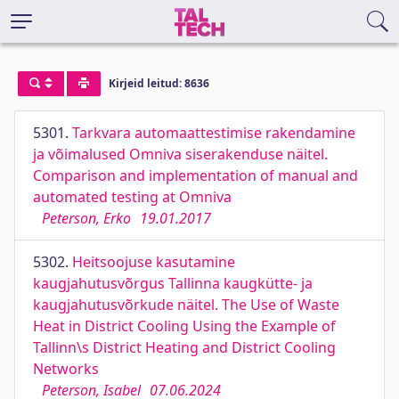
Kirjeid leitud: 8636
5301.
Tarkvara automaattestimise rakendamine
ja võimalused Omniva siserakenduse näitel.
Comparison and implementation of manual and
automated testing at Omniva
Peterson, Erko
19.01.2017
5302.
Heitsoojuse kasutamine
kaugjahutusvõrgus Tallinna kaugkütte- ja
kaugjahutusvõrkude näitel. The Use of Waste
Heat in District Cooling Using the Example of
Tallinn\s District Heating and District Cooling
Networks
Peterson, Isabel
07.06.2024