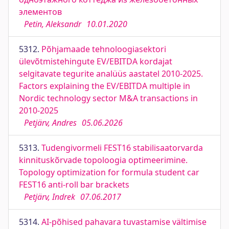
элементов
Petin, Aleksandr
10.01.2020
5312.
Põhjamaade tehnoloogiasektori
ülevõtmistehingute EV/EBITDA kordajat
selgitavate tegurite analüüs aastatel 2010-2025.
Factors explaining the EV/EBITDA multiple in
Nordic technology sector M&A transactions in
2010-2025
Petjärv, Andres
05.06.2026
5313.
Tudengivormeli FEST16 stabilisaatorvarda
kinnituskõrvade topoloogia optimeerimine.
Topology optimization for formula student car
FEST16 anti-roll bar brackets
Petjärv, Indrek
07.06.2017
5314.
AI-põhised pahavara tuvastamise vältimise