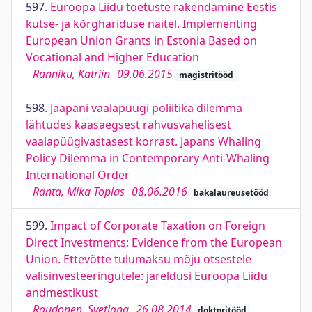
597.
Euroopa Liidu toetuste rakendamine Eestis
kutse- ja kõrghariduse näitel. Implementing
European Union Grants in Estonia Based on
Vocational and Higher Education
Ranniku, Katriin
09.06.2015
magistritööd
598.
Jaapani vaalapüügi poliitika dilemma
lähtudes kaasaegsest rahvusvahelisest
vaalapüügivastasest korrast. Japans Whaling
Policy Dilemma in Contemporary Anti-Whaling
International Order
Ranta, Mika Topias
08.06.2016
bakalaureusetööd
599.
Impact of Corporate Taxation on Foreign
Direct Investments: Evidence from the European
Union. Ettevõtte tulumaksu mõju otsestele
välisinvesteeringutele: järeldusi Euroopa Liidu
andmestikust
Raudonen, Svetlana
26.08.2014
doktoritööd