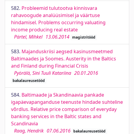
582.
Probleemid tulutootva kinnisvara
rahavoogude analüüsimisel ja väärtuse
hindamisel. Problems occurring valuating
income producing real estate
Pärtel, Mihkel
13.06.2014
magistritööd
583.
Majanduskriisi aegsed kasinusmeetmed
Baltimaades ja Soomes. Austerity in the Baltics
and Finland during Financial Crisis
Pyörälä, Sini Tuuli Katariina
20.01.2016
bakalaureusetööd
584.
Baltimaade ja Skandinaavia pankade
igapäevapanganduse teenuste hindade suhteline
võrdlus. Relative price comparison of everyday
banking services in the Baltic states and
Scandinavia
Raag, Hendrik
07.06.2016
bakalaureusetööd