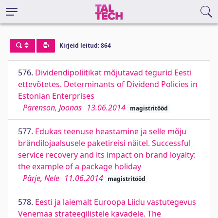
Kirjeid leitud: 864
576.
Dividendipoliitikat mõjutavad tegurid Eesti
ettevõtetes. Determinants of Dividend Policies in
Estonian Enterprises
Pärenson, Joonas
13.06.2014
magistritööd
577.
Edukas teenuse heastamine ja selle mõju
brändilojaalsusele paketireisi näitel. Successful
service recovery and its impact on brand loyalty:
the example of a package holiday
Pärje, Nele
11.06.2014
magistritööd
578.
Eesti ja laiemalt Euroopa Liidu vastutegevus
Venemaa strateegilistele kavadele. The