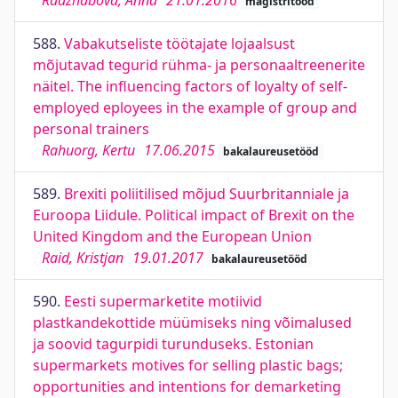
Radzhabova, Anna
21.01.2016
magistritööd
588.
Vabakutseliste töötajate lojaalsust
mõjutavad tegurid rühma- ja personaaltreenerite
näitel. The influencing factors of loyalty of self-
employed eployees in the example of group and
personal trainers
Rahuorg, Kertu
17.06.2015
bakalaureusetööd
589.
Brexiti poliitilised mõjud Suurbritanniale ja
Euroopa Liidule. Political impact of Brexit on the
United Kingdom and the European Union
Raid, Kristjan
19.01.2017
bakalaureusetööd
590.
Eesti supermarketite motiivid
plastkandekottide müümiseks ning võimalused
ja soovid tagurpidi turunduseks. Estonian
supermarkets motives for selling plastic bags;
opportunities and intentions for demarketing