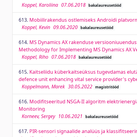
Koppel, Karoliina
07.06.2018
bakalaureusetööd
613.
Mobiilirakendus ostlemiseks Androidi platvorm
Koppel, Kevin
09.06.2020
bakalaureusetööd
614.
MS Dynamics AX rakenduse versiooniuuendust
Methodology for Implementing MS Dynamics AX V
Koppel, Riho
07.06.2018
bakalaureusetööd
615.
Kaitseliidu küberkaitseüksus tugevdamas elutä
defence unit enhancing vital service provider's cyb
Koppelmann, Marek
30.05.2022
magistritööd
616.
Modifitseeritud NSGA-II algoritm elektrienerg
Monitoring
Korneev, Sergey
10.06.2021
bakalaureusetööd
617.
PIR-sensori signaalide analüüs ja klassifitse