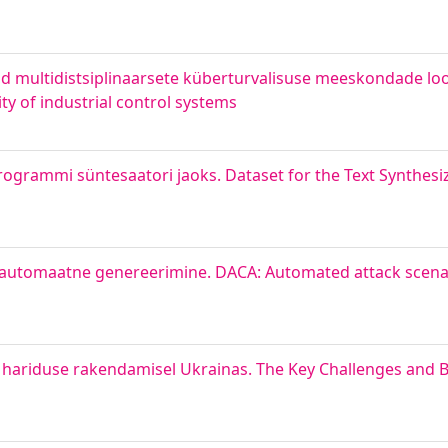
odud multidistsiplinaarsete küberturvalisuse meeskondade l
ty of industrial control systems
ogrammi süntesaatori jaoks. Dataset for the Text Synthes
utomaatne genereerimine. DACA: Automated attack scenar
 hariduse rakendamisel Ukrainas. The Key Challenges and B