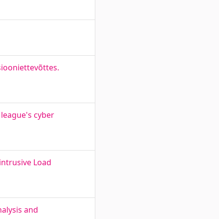
ooniettevõttes.
 league's cyber
intrusive Load
nalysis and