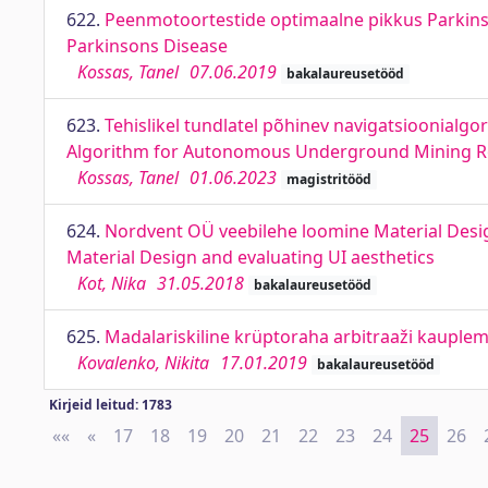
622.
Peenmotoortestide optimaalne pikkus Parkinso
Parkinsons Disease
Kossas, Tanel
07.06.2019
bakalaureusetööd
623.
Tehislikel tundlatel põhinev navigatsioonialg
Algorithm for Autonomous Underground Mining R
Kossas, Tanel
01.06.2023
magistritööd
624.
Nordvent OÜ veebilehe loomine Material Desig
Material Design and evaluating UI aesthetics
Kot, Nika
31.05.2018
bakalaureusetööd
625.
Madalariskiline krüptoraha arbitraaži kauplem
Kovalenko, Nikita
17.01.2019
bakalaureusetööd
Kirjeid leitud: 1783
««
First
«
Previous
17
18
19
20
21
22
23
24
25
26