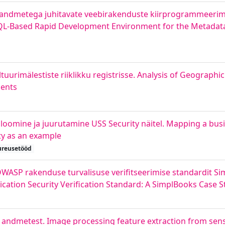
ndmetega juhitavate veebirakenduste kiirprogrammeerim
SQL-Based Rapid Development Environment for the Metadat
uurimälestiste riiklikku registrisse. Analysis of Geograph
ments
 loomine ja juurutamine USS Security näitel. Mapping a bus
ty as an example
ureusetööd
ASP rakenduse turvalisuse verifitseerimise standardit Sim
ation Security Verification Standard: A SimplBooks Case S
i andmetest. Image processing feature extraction from sen