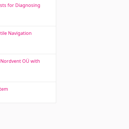
sts for Diagnosing
tile Navigation
r Nordvent OÜ with
stem