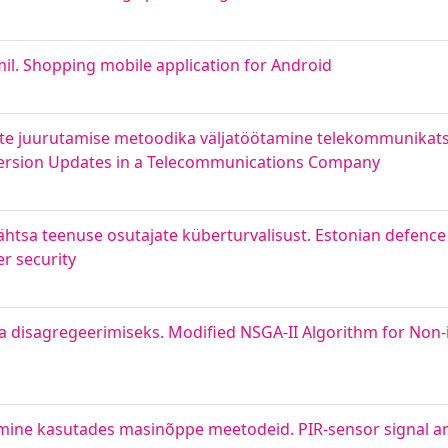
il. Shopping mobile application for Android
e juurutamise metoodika väljatöötamine telekommunikatsi
ersion Updates in a Telecommunications Company
htsa teenuse osutajate küberturvalisust. Estonian defence
er security
ia disagregeerimiseks. Modified NSGA-II Algorithm for Non-
erimine kasutades masinõppe meetodeid. PIR-sensor signal a