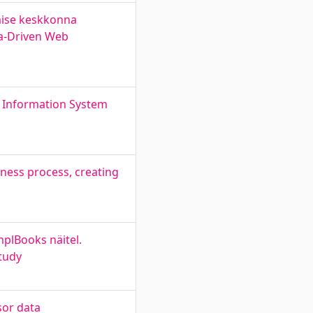
ise keskkonna
a-Driven Web
ic Information System
iness process, creating
plBooks näitel.
tudy
sor data