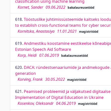
classification using machine learning
Kornet, Sander
09.06.2022
bakalaureusetööd
618.
Tööstuslike juhtimissüsteemide kaitseks lo
to establish cross-functional teams for cyber securi
Kornitska, Anastasiya
11.01.2021
magistritööd
619.
Andmestiku koostamine eestikeelse kõneabipr
Estonian Speech Aid Software
Korp, Heidi
07.06.2019
bakalaureusetööd
620.
DACA: ründestsenaariumide ja andmekogude a
generation
Korving, Frank
30.05.2022
magistritööd
621.
Peamised probleemid ja väljakutsed digitaalse
Implementation of Digital Education in Ukraine
Kosenkov, Oleksandr
04.06.2019
magistritööd