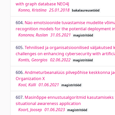
with graph database NEO4J
Konno, Kristiina
25.01.2018
bakalaureusetööd
604.
Näo emotsioonide tuvastamise mudelite võima
recognition models for the potential deployment 
Kononov, Ruslan
31.05.2021
magistritööd
605.
Tehnilised ja organisatsioonilised väljakutsed 
challenges on enhancing cybersecurity with artificia
Kontis, Georgios
02.06.2022
magistritööd
606.
Andmeturbeanalüüs pilvepõhise keskkonna jaoks
Organization X
Kool, Külli
01.06.2021
magistritööd
607.
Masinõppe ennustusalgoritmid kasutamiseks tak
situational awareness application
Koort, Joosep
01.06.2023
magistritööd