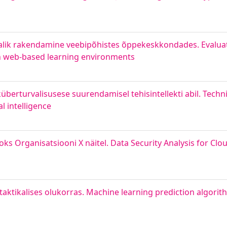
lik rakendamine veebipõhistes õppekeskkondades. Evaluati
in web-based learning environments
küberturvalisusese suurendamisel tehisintellekti abil. Techn
l intelligence
 Organisatsiooni X näitel. Data Security Analysis for Clou
tikalises olukorras. Machine learning prediction algorithm