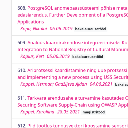
608.
PostgreSQL andmebaassüsteemi põhise metaa
edasiarendus. Further Development of a Postgre
Applications
Kopa, Nikolai
06.06.2019
bakalaureusetööd
609.
Analüüs kaardirakenduse integreerimiseks Kult
Integration to National Registry of Cultural Monu
Koplus, Kert
05.06.2019
bakalaureusetööd
610.
Äriprotsessi kaardistamine ning uue protsessi
and implementing a new process using USS Securi
Koppel, Herman; Gadžijeva Ajdan
04.06.2021
bakala
611.
Tarkvara arendusahela turvamine kasutades OW
Securing Software Supply-Chain using OWASP Applic
Koppel, Karoliina
28.05.2021
magistritööd
612.
Pilditöötlus tunnusvektori koostamine sensor