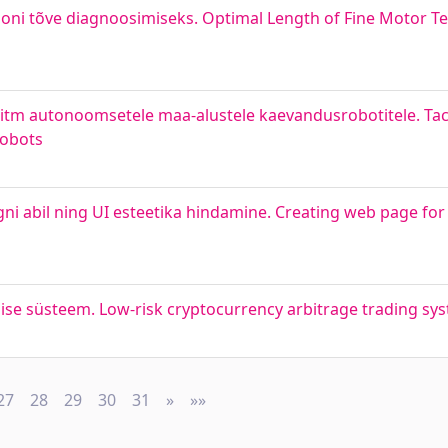
ni tõve diagnoosimiseks. Optimal Length of Fine Motor Te
oritm autonoomsetele maa-alustele kaevandusrobotitele. Tac
obots
ni abil ning UI esteetika hindamine. Creating web page fo
ise süsteem. Low-risk cryptocurrency arbitrage trading sy
27
28
29
30
31
»
Next
»»
Last