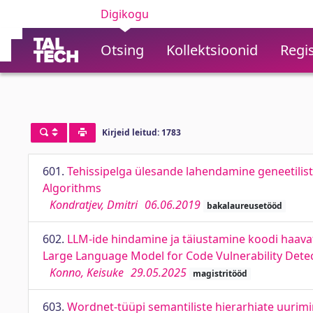
Digikogu
Otsing
Kollektsioonid
Regis
Kirjeid leitud: 1783
601.
Tehissipelga ülesande lahendamine geneetiliste
Algorithms
Kondratjev, Dmitri
06.06.2019
bakalaureusetööd
602.
LLM-ide hindamine ja täiustamine koodi haavat
Large Language Model for Code Vulnerability Det
Konno, Keisuke
29.05.2025
magistritööd
603.
Wordnet-tüüpi semantiliste hierarhiate uurim