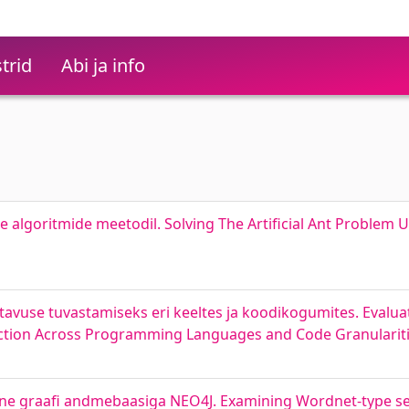
trid
Abi ja info
 algoritmide meetodil. Solving The Artificial Ant Problem 
avuse tuvastamiseks eri keeltes ja koodikogumites. Evalua
ection Across Programming Languages and Code Granularit
ine graafi andmebaasiga NEO4J. Examining Wordnet-type se