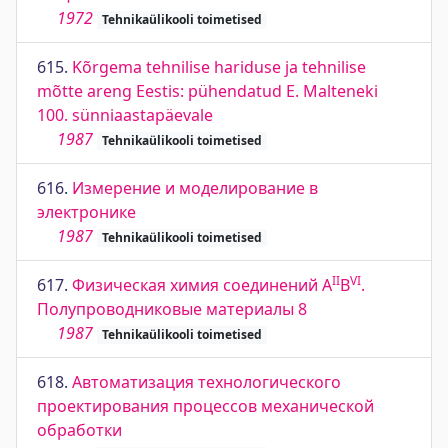
1972
Tehnikaülikooli toimetised
615.
Kõrgema tehnilise hariduse ja tehnilise
mõtte areng Eestis: pühendatud E. Malteneki
100. sünniaastapäevale
1987
Tehnikaülikooli toimetised
616.
Измерение и моделирование в
электронике
1987
Tehnikaülikooli toimetised
II
VI
617.
Физическая химия соединений А
B
.
Полупроводниковые материалы 8
1987
Tehnikaülikooli toimetised
618.
Автоматизация технологического
проектирования процессов механической
обработки