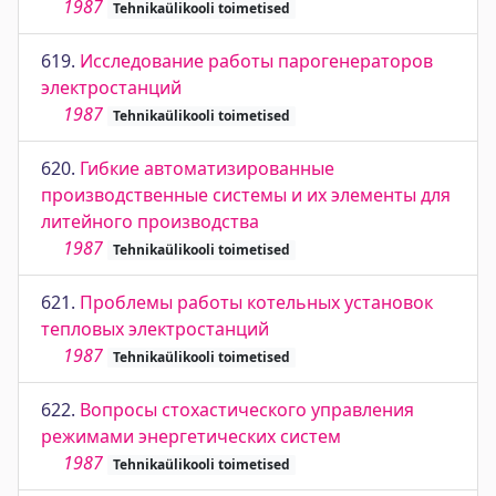
1987
Tehnikaülikooli toimetised
619.
Исследование работы парогенераторов
электростанций
1987
Tehnikaülikooli toimetised
620.
Гибкие автоматизированные
производственные системы и их элементы для
литейного производства
1987
Tehnikaülikooli toimetised
621.
Проблемы работы котельных установок
тепловых электростанций
1987
Tehnikaülikooli toimetised
622.
Вопросы стохастического управления
режимами энергетических систем
1987
Tehnikaülikooli toimetised