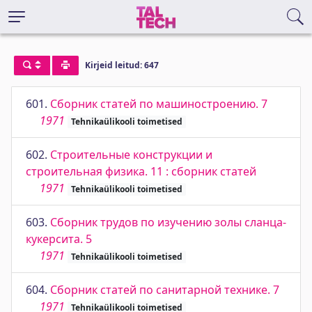
Kirjeid leitud: 647
601.
Сборник статей по машиностроению. 7
1971
Tehnikaülikooli toimetised
602.
Строительные конструкции и
строительная физика. 11 : сборник статей
1971
Tehnikaülikooli toimetised
603.
Сборник трудов по изучению золы сланца-
кукерсита. 5
1971
Tehnikaülikooli toimetised
604.
Сборник статей по санитарной технике. 7
1971
Tehnikaülikooli toimetised