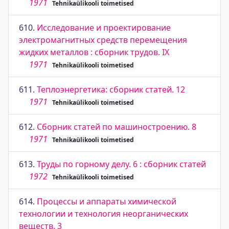
1971
Tehnikaülikooli toimetised
610.
Исследование и проектирование
электромагнитных средств перемещения
жидких металлов : сборник трудов. IX
1971
Tehnikaülikooli toimetised
611.
Теплоэнергетика: сборник статей. 12
1971
Tehnikaülikooli toimetised
612.
Сборник статей по машиностроению. 8
1971
Tehnikaülikooli toimetised
613.
Труды по горному делу. 6 : сборник статей
1972
Tehnikaülikooli toimetised
614.
Процессы и аппараты химической
технологии и технология неорганических
веществ. 3