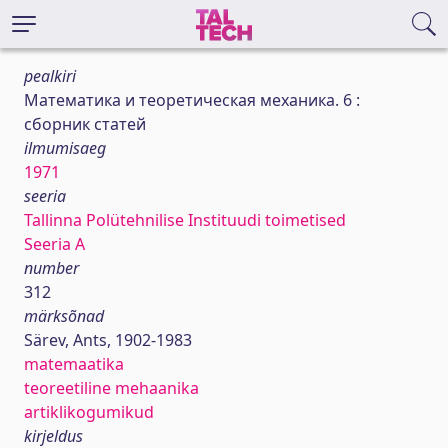
pealkiri
Математика и теоретическая механика. 6 :
сборник статей
ilmumisaeg
1971
seeria
Tallinna Polütehnilise Instituudi toimetised
Seeria A
number
312
märksõnad
Särev, Ants, 1902-1983
matemaatika
teoreetiline mehaanika
artiklikogumikud
kirjeldus