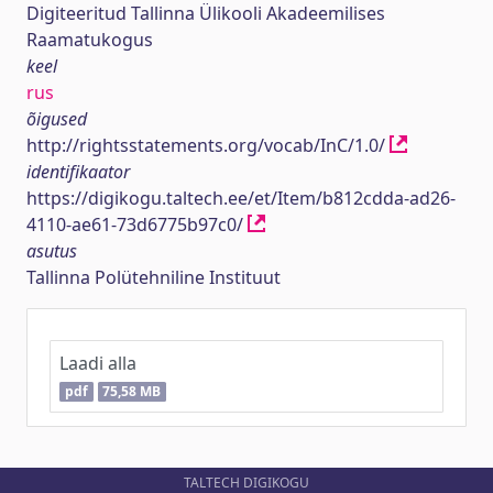
Digiteeritud Tallinna Ülikooli Akadeemilises
Raamatukogus
keel
rus
õigused
http://rightsstatements.org/vocab/InC/1.0/
identifikaator
https://digikogu.taltech.ee/et/Item/b812cdda-ad26-
4110-ae61-73d6775b97c0/
asutus
Tallinna Polütehniline Instituut
Laadi alla
pdf
75,58 MB
TALTECH DIGIKOGU