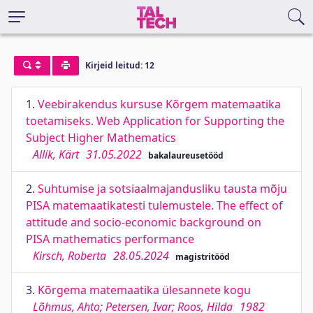
Kirjeid leitud: 12
1.
Veebirakendus kursuse Kõrgem matemaatika
toetamiseks. Web Application for Supporting the
Subject Higher Mathematics
Allik, Kärt
31.05.2022
bakalaureusetööd
2.
Suhtumise ja sotsiaalmajandusliku tausta mõju
PISA matemaatikatesti tulemustele. The effect of
attitude and socio-economic background on
PISA mathematics performance
Kirsch, Roberta
28.05.2024
magistritööd
3.
Kõrgema matemaatika ülesannete kogu
Lõhmus, Ahto; Petersen, Ivar; Roos, Hilda
1982