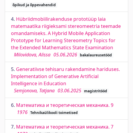
õpikud ja õppevahendid
4.
Hübriidmobiilirakenduse prototüüp laia
matemaatika riigieksami stereomeetria teemade
omandamiseks. A Hybrid Mobile Application
Prototype for Learning Stereometry Topics for
the Extended Mathematics State Examination
Milovidova, Alissa
05.06.2026
bakalaureusetööd
5.
Generatiivse tehisaru rakendamine hariduses.
Implementation of Generative Artificial
Intelligence in Education
Semjonova, Tatjana
03.06.2025
magistritööd
6.
Математика и теоретическая механика. 9
1976
Tehnikaülikooli toimetised
7.
Математика и теоретическая механика. 7