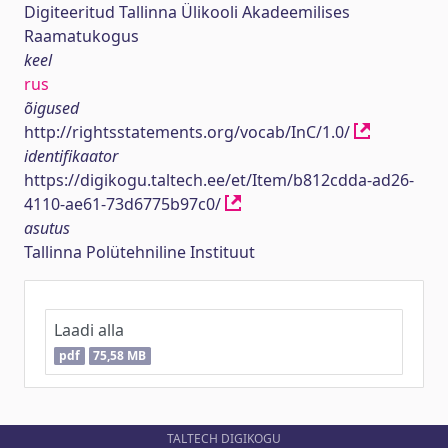
Digiteeritud Tallinna Ülikooli Akadeemilises
Raamatukogus
keel
rus
õigused
http://rightsstatements.org/vocab/InC/1.0/
identifikaator
https://digikogu.taltech.ee/et/Item/b812cdda-ad26-
4110-ae61-73d6775b97c0/
asutus
Tallinna Polütehniline Instituut
Laadi alla
pdf
75,58 MB
TALTECH DIGIKOGU