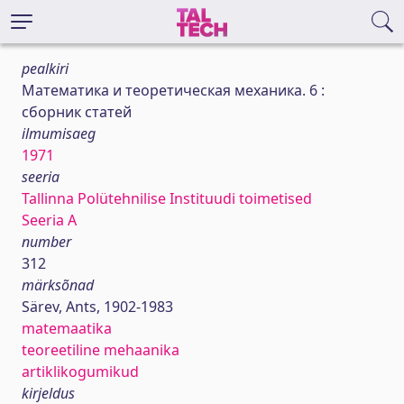
pealkiri
Математика и теоретическая механика. 6 :
сборник статей
ilmumisaeg
1971
seeria
Tallinna Polütehnilise Instituudi toimetised
Seeria A
number
312
märksõnad
Särev, Ants, 1902-1983
matemaatika
teoreetiline mehaanika
artiklikogumikud
kirjeldus