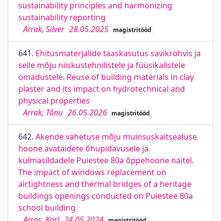
sustainability principles and harmonizing
sustainability reporting
Arrak, Silver
28.05.2025
magistritööd
641.
Ehitusmaterjalide taaskasutus savikrohvis ja
selle mõju niiskustehnilistele ja füüsikalistele
omadustele. Reuse of building materials in clay
plaster and its impact on hydrotechnical and
physical properties
Arrak, Tõnu
26.05.2026
magistritööd
642.
Akende vahetuse mõju muinsuskaitsealuse
hoone avatäidete õhupidavusele ja
külmasildadele Puiestee 80a õppehoone näitel.
The impact of windows replacement on
airtightness and thermal bridges of a heritage
buildings openings conducted on Puiestee 80a
school building
Arras, Karl
24.05.2024
magistritööd