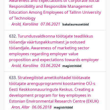
Awareness and Expectations of Corporate Social
Responsibility and Responsible Management
Education Among Employees of Tallinn University
of Technology
Arold, Karoliina
07.06.2021
bakalaureusetööd
632.
Turundusvaldkonna töötajate teadlikkus
tööandja väärtuspakkumisest ja ootused
tööandjale. Awareness of marketing sector
employees regarding employer value
proposition and expectations towards employer
Arold, Karoliina
03.06.2024
magistritööd
633.
Strateegilistel ametikohtadel töötavate
töötajate arenguprogrammi koostamine OÜ-s
Eesti Keskkonnauuringute Keskus. Creating a
development program for key employees in
Estonian Environmental Research Centre (EKUK)
Aron, Allar
06.06.2018
magistritööd