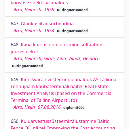
koostise spektraalanalüüs
Arro, Heinrich
1959
uuringuaruanded
647.
Glaukosiil adsorbendina
Arro, Heinrich
1954
uuringuaruanded
648.
Raua korrosiooni uurimine sulfaatide
juuresolekul
Arro, Heinrich; Siirde, Aino; Vilbok, Heinrich
uuringuaruanded
649.
Kinnisvarainvesteeringu analüüs AS Tallinna
Lennujaam kaubaterminali näitel. Real Estate
Investment Analysis (based on the Commercial
Terminal of Tallinn Airport Ltd)
Arro, Helin
07.06.2016
diplomitööd
650.
Kuluarvestussüsteemi täiustamine Baltic
Fence OÜ näitel. Improving the Cost Accounting