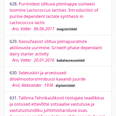
628.
Puriinidest sõltuva piimhappe sünteesi
loomine Lactococcus lactises. Introduction of
purine dependent lactate synthesis in
Lactococcus lactis
Aro, Valter
06.06.2017
magistritööd
629.
Kasvufaasist sõltuv piimajuuretiste
aktiivsuste uurimine. Growth phase dependant
dairy starter activity
Aro, Valter
20.01.2016
bakalaureusetööd
630.
Seletuskiri ja arvestused
diiselmootoromnibussi kavandi juurde
Arol, Aleksander
1936
diplomitööd
631.
Tallinna Tehnikaülikooli töötajate teadlikkus
ja ootused ettevõtte sotsiaalse vastutuse ja
vastutustundliku juhtimishariduse osas.