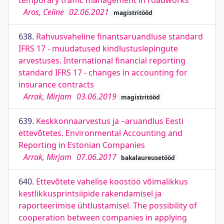
temporary traffic management in roadworks
Aros, Celine
02.06.2021
magistritööd
638.
Rahvusvaheline finantsaruandluse standard
IFRS 17 - muudatused kindlustuslepingute
arvestuses. International financial reporting
standard IFRS 17 - changes in accounting for
insurance contracts
Arrak, Mirjam
03.06.2019
magistritööd
639.
Keskkonnaarvestus ja –aruandlus Eesti
ettevõtetes. Environmental Accounting and
Reporting in Estonian Companies
Arrak, Mirjam
07.06.2017
bakalaureusetööd
640.
Ettevõtete vahelise koostöö võimalikkus
kestlikkusprintsiipide rakendamisel ja
raporteerimise ühtlustamisel. The possibility of
cooperation between companies in applying