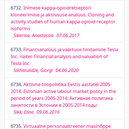
6732.
Inimese kappa-opiodretseptori
kloneerimine ja aktiivsuse analüüs. Cloning and
activity studies of human kappa-opioid receptor
isoforms
Sikerina, Anastassia
07.06.2017
6733.
Finantsanalüüs ja väärtuse hindamine Tesla
Inc. näitel. Financial analysis and valuation of
Tesla Inc
Sikharulidze, Giorgi
04.06.2020
6734.
Aktiivne tööpoliitika Eestis aastatel 2005-
2014. Estonian active labour market policy in the
period of years 2005-2014. Активная политика
занятости в Эстонии в 2005-2014 годы
Sikk, Elina
09.06.2016
6735.
Virtuaalne personaaltreener masinõppe