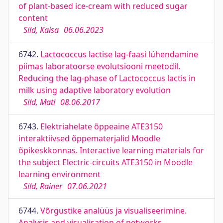
of plant-based ice-cream with reduced sugar
content
Sild, Kaisa
06.06.2023
6742.
Lactococcus lactise lag-faasi lühendamine
piimas laboratoorse evolutsiooni meetodil.
Reducing the lag-phase of Lactococcus lactis in
milk using adaptive laboratory evolution
Sild, Mati
08.06.2017
6743.
Elektriahelate õppeaine ATE3150
interaktiivsed õppematerjalid Moodle
õpikeskkonnas. Interactive learning materials for
the subject Electric-circuits ATE3150 in Moodle
learning environment
Sild, Rainer
07.06.2021
6744.
Võrgustike analüüs ja visualiseerimine.
Analysis and visualisation of networks