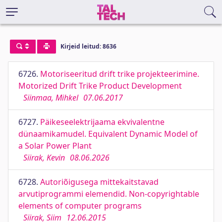
Kirjeid leitud: 8636
6726.
Motoriseeritud drift trike projekteerimine.
Motorized Drift Trike Product Development
Siinmaa, Mihkel
07.06.2017
6727.
Päikeseelektrijaama ekvivalentne
dünaamikamudel. Equivalent Dynamic Model of
a Solar Power Plant
Siirak, Kevin
08.06.2026
6728.
Autoriõigusega mittekaitstavad
arvutiprogrammi elemendid. Non-copyrightable
elements of computer programs
Siirak, Siim
12.06.2015