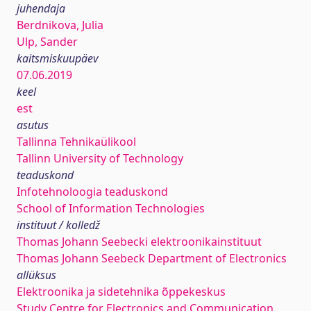
juhendaja
Berdnikova, Julia
Ulp, Sander
kaitsmiskuupäev
07.06.2019
keel
est
asutus
Tallinna Tehnikaülikool
Tallinn University of Technology
teaduskond
Infotehnoloogia teaduskond
School of Information Technologies
instituut / kolledž
Thomas Johann Seebecki elektroonikainstituut
Thomas Johann Seebeck Department of Electronics
allüksus
Elektroonika ja sidetehnika õppekeskus
Study Centre for Electronics and Communication