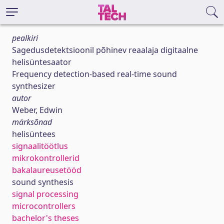
pealkiri
Sagedusdetektsioonil põhinev reaalaja digitaalne
helisüntesaator
Frequency detection-based real-time sound
synthesizer
autor
Weber, Edwin
märksõnad
helisüntees
signaalitöötlus
mikrokontrollerid
bakalaureusetööd
sound synthesis
signal processing
microcontrollers
bachelor's theses