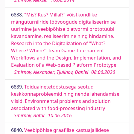
Smirnov, Aleksei
16.06.2014
6838.
"Mis? Kus? Millal?" võistkondlike
mänguturniiride töövoogude digitaliseerimise
uurimine ja veebipõhise platvormi prototüübi
kavandamine, realiseerimine ning hindamine.
Research into the Digitalization of "What?
Where? When?" Team Game Tournament
Workflows and the Design, Implementation, and
Evaluation of a Web-based Platform Prototype
Smirnov, Alexander; Tjulinov, Daniel
08.06.2026
6839.
Toiduainetetööstusega seotud
keskkonnaprobleemid ning nende lahendamise
viisid. Environmental problems and solution
associated with food-processing industry
Smirnov, Batõr
10.06.2016
6840.
Veebipõhise graafilise kastuajaliidese