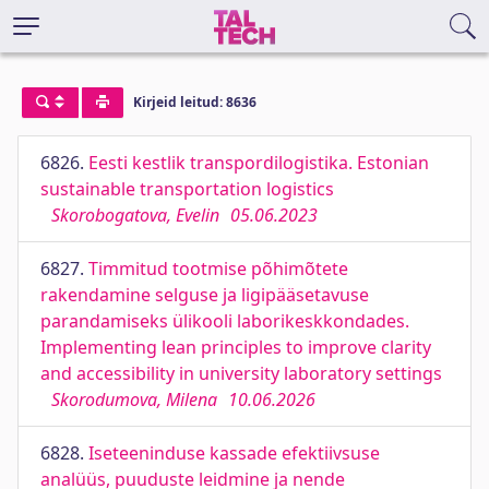
Kirjeid leitud: 8636
6826.
Eesti kestlik transpordilogistika. Estonian
sustainable transportation logistics
Skorobogatova, Evelin
05.06.2023
6827.
Timmitud tootmise põhimõtete
rakendamine selguse ja ligipääsetavuse
parandamiseks ülikooli laborikeskkondades.
Implementing lean principles to improve clarity
and accessibility in university laboratory settings
Skorodumova, Milena
10.06.2026
6828.
Iseteeninduse kassade efektiivsuse
analüüs, puuduste leidmine ja nende