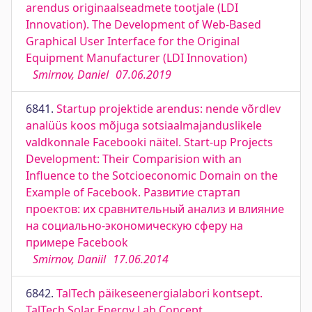
arendus originaalseadmete tootjale (LDI
Innovation). The Development of Web-Based
Graphical User Interface for the Original
Equipment Manufacturer (LDI Innovation)
Smirnov, Daniel
07.06.2019
6841.
Startup projektide arendus: nende võrdlev
analüüs koos mõjuga sotsiaalmajanduslikele
valdkonnale Facebooki näitel. Start-up Projects
Development: Their Comparision with an
Influence to the Sotcioeconomic Domain on the
Example of Facebook. Развитие стартап
проектов: их сравнительный анализ и влияние
на социально-экономическую сферу на
примере Facebook
Smirnov, Daniil
17.06.2014
6842.
TalTech päikeseenergialabori kontsept.
TalTech Solar Energy Lab Concept