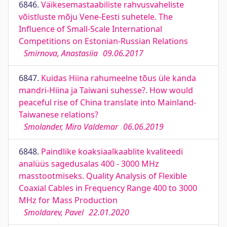
6846.
Väikesemastaabiliste rahvusvaheliste
võistluste mõju Vene-Eesti suhetele. The
Influence of Small-Scale International
Competitions on Estonian-Russian Relations
Smirnova, Anastasiia
09.06.2017
6847.
Kuidas Hiina rahumeelne tõus üle kanda
mandri-Hiina ja Taiwani suhesse?. How would
peaceful rise of China translate into Mainland-
Taiwanese relations?
Smolander, Miro Valdemar
06.06.2019
6848.
Paindlike koaksiaalkaablite kvaliteedi
analüüs sagedusalas 400 - 3000 MHz
masstootmiseks. Quality Analysis of Flexible
Coaxial Cables in Frequency Range 400 to 3000
MHz for Mass Production
Smoldarev, Pavel
22.01.2020