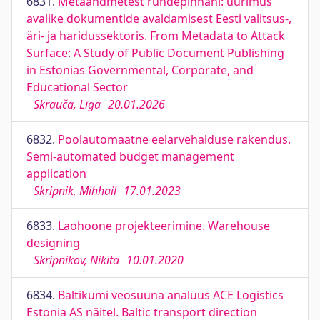
6831.
Metaandmetest ründepinnani: uurimus
avalike dokumentide avaldamisest Eesti valitsus-,
äri- ja haridussektoris. From Metadata to Attack
Surface: A Study of Public Document Publishing
in Estonias Governmental, Corporate, and
Educational Sector
Skrauča, Līga
20.01.2026
6832.
Poolautomaatne eelarvehalduse rakendus.
Semi-automated budget management
application
Skripnik, Mihhail
17.01.2023
6833.
Laohoone projekteerimine. Warehouse
designing
Skripnikov, Nikita
10.01.2020
6834.
Baltikumi veosuuna analüüs ACE Logistics
Estonia AS näitel. Baltic transport direction