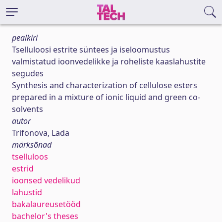
pealkiri
Tselluloosi estrite süntees ja iseloomustus
valmistatud ioonvedelikke ja roheliste kaaslahustite
segudes
Synthesis and characterization of cellulose esters
prepared in a mixture of ionic liquid and green co-
solvents
autor
Trifonova, Lada
märksõnad
tselluloos
estrid
ioonsed vedelikud
lahustid
bakalaureusetööd
bachelor's theses