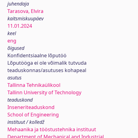
juhendaja
Tarasova, Elvira
kaitsmiskuupäev
11.01.2024
keel
eng
õigused
Konfidentsiaalne lõputöö
Lõputööga ei ole võimalik tutvuda
teaduskonnas/asutuses kohapeal
asutus
Tallinna Tehnikaülikool
Tallinn University of Technology
teaduskond
Inseneriteaduskond
School of Engineering
instituut / kolledž
Mehaanika ja tööstustehnika instituut
Department of Mechanical and Industrial