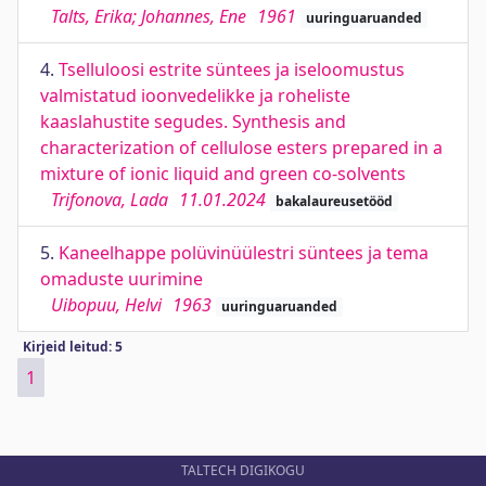
Talts, Erika; Johannes, Ene
1961
uuringuaruanded
4.
Tselluloosi estrite süntees ja iseloomustus
valmistatud ioonvedelikke ja roheliste
kaaslahustite segudes. Synthesis and
characterization of cellulose esters prepared in a
mixture of ionic liquid and green co-solvents
Trifonova, Lada
11.01.2024
bakalaureusetööd
5.
Kaneelhappe polüvinüülestri süntees ja tema
omaduste uurimine
Uibopuu, Helvi
1963
uuringuaruanded
Kirjeid leitud: 5
1
TALTECH DIGIKOGU