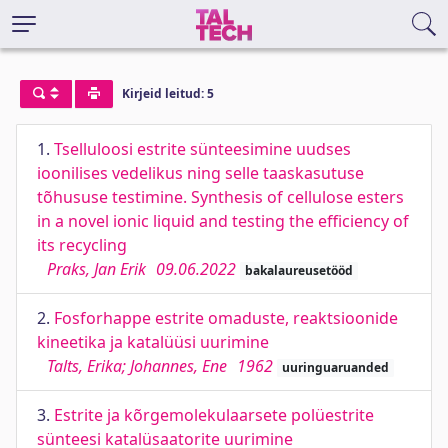
Kirjeid leitud: 5
1.
Tselluloosi estrite sünteesimine uudses
ioonilises vedelikus ning selle taaskasutuse
tõhususe testimine. Synthesis of cellulose esters
in a novel ionic liquid and testing the efficiency of
its recycling
Praks, Jan Erik
09.06.2022
bakalaureusetööd
2.
Fosforhappe estrite omaduste, reaktsioonide
kineetika ja katalüüsi uurimine
Talts, Erika; Johannes, Ene
1962
uuringuaruanded
3.
Estrite ja kõrgemolekulaarsete polüestrite
sünteesi katalüsaatorite uurimine