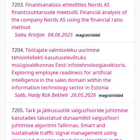
7203.
Finantsanalüüs ettevõttes Nords AS
finantssuhtarvude meetodil. Financial analysis of
the company Nords AS using the financial ratio
method
Salev, Kristjan
04.06.2025
magistritööd
7204.
Töötajate valmisoleku uurimine
tehisintellekti kasutuselevõtuks
müügivaldkonnas Eesti infotehnoloogiasektoris.
Exploring employee readiness for artificial
intelligence in the sales domain within the
information technology sector in Estonia
Salib, Haidy Rizk Bekheit
26.05.2026
magistritööd
7205.
Tark ja jätkusuutlik valgusfooride juhtimine
kasutades täiustatud dünaamilist valgusfoori
juhtimise algoritmi Tallinnas. Smart and
sustainable traffic signal management using