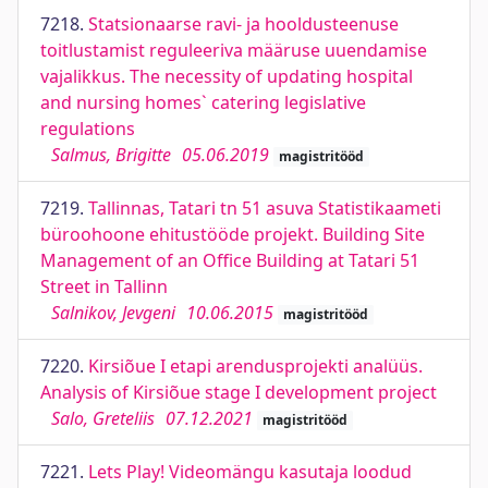
7218.
Statsionaarse ravi- ja hooldusteenuse
toitlustamist reguleeriva määruse uuendamise
vajalikkus. The necessity of updating hospital
and nursing homes` catering legislative
regulations
Salmus, Brigitte
05.06.2019
magistritööd
7219.
Tallinnas, Tatari tn 51 asuva Statistikaameti
büroohoone ehitustööde projekt. Building Site
Management of an Office Building at Tatari 51
Street in Tallinn
Salnikov, Jevgeni
10.06.2015
magistritööd
7220.
Kirsiõue I etapi arendusprojekti analüüs.
Analysis of Kirsiõue stage I development project
Salo, Greteliis
07.12.2021
magistritööd
7221.
Lets Play! Videomängu kasutaja loodud