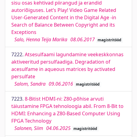
sisu osas kehtivad piirangud ja erandid
autoriõiguses. Let’s Play! Video Game Related
User-Generated Content in the Digital Age -in
Search of Balance Between Copyright and its
Exceptions
Salo, Henna Teija Marika
08.06.2017
magistritööd
7222.
Atsesulfaami lagundamine veekeskkonnas
aktiveeritud persulfaadiga. Degradation of
acesulfame in aqueous matrices by activated
persulfate
Salom, Sandra
09.06.2016
magistritööd
7223.
8-Bitist HDMI-ni: Z80-põhise arvuti
täiustamine FPGA tehnoloogia abil. From 8-Bit to
HDMI: Enhancing a Z80-Based Computer Using
FPGA Technology
Salonen, Siim
04.06.2025
magistritööd