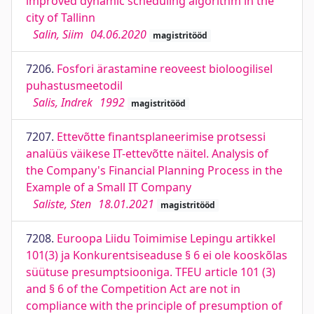
improved dynamic scheduling algorithm in the
city of Tallinn
Salin, Siim
04.06.2020
magistritööd
7206.
Fosfori ärastamine reoveest bioloogilisel
puhastusmeetodil
Salis, Indrek
1992
magistritööd
7207.
Ettevõtte finantsplaneerimise protsessi
analüüs väikese IT-ettevõtte näitel. Analysis of
the Company's Financial Planning Process in the
Example of a Small IT Company
Saliste, Sten
18.01.2021
magistritööd
7208.
Euroopa Liidu Toimimise Lepingu artikkel
101(3) ja Konkurentsiseaduse § 6 ei ole kooskõlas
süütuse presumptsiooniga. TFEU article 101 (3)
and § 6 of the Competition Act are not in
compliance with the principle of presumption of