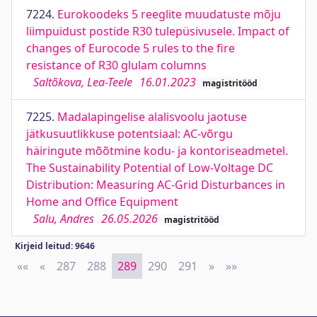
7224.
Eurokoodeks 5 reeglite muudatuste mõju
liimpuidust postide R30 tulepüsivusele. Impact of
changes of Eurocode 5 rules to the fire
resistance of R30 glulam columns
Saltõkova, Lea-Teele
16.01.2023
magistritööd
7225.
Madalapingelise alalisvoolu jaotuse
jätkusuutlikkuse potentsiaal: AC-võrgu
häiringute mõõtmine kodu- ja kontoriseadmetel.
The Sustainability Potential of Low-Voltage DC
Distribution: Measuring AC-Grid Disturbances in
Home and Office Equipment
Salu, Andres
26.05.2026
magistritööd
Kirjeid leitud: 9646
««
First
«
Previous
287
288
289
290
291
»
Next
»»
Last