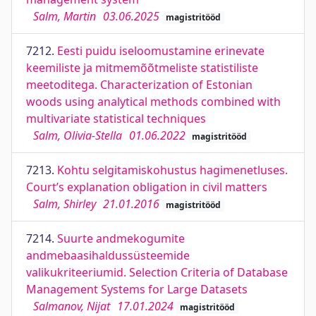
Salm, Martin
03.06.2025
magistritööd
7212.
Eesti puidu iseloomustamine erinevate
keemiliste ja mitmemõõtmeliste statistiliste
meetoditega. Characterization of Estonian
woods using analytical methods combined with
multivariate statistical techniques
Salm, Olivia-Stella
01.06.2022
magistritööd
7213.
Kohtu selgitamiskohustus hagimenetluses.
Court’s explanation obligation in civil matters
Salm, Shirley
21.01.2016
magistritööd
7214.
Suurte andmekogumite
andmebaasihaldussüsteemide
valikukriteeriumid. Selection Criteria of Database
Management Systems for Large Datasets
Salmanov, Nijat
17.01.2024
magistritööd