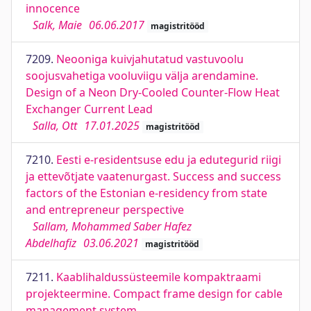
innocence
Salk, Maie
06.06.2017
magistritööd
7209.
Neooniga kuivjahutatud vastuvoolu
soojusvahetiga vooluviigu välja arendamine.
Design of a Neon Dry-Cooled Counter-Flow Heat
Exchanger Current Lead
Salla, Ott
17.01.2025
magistritööd
7210.
Eesti e-residentsuse edu ja edutegurid riigi
ja ettevõtjate vaatenurgast. Success and success
factors of the Estonian e-residency from state
and entrepreneur perspective
Sallam, Mohammed Saber Hafez
Abdelhafiz
03.06.2021
magistritööd
7211.
Kaablihaldussüsteemile kompaktraami
projekteermine. Compact frame design for cable
management system