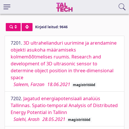
Kirjeid leitud: 9646
7201.
3D ultrahelianduri uurimine ja arendamine
objekti asukoha määramiseks
kolmemõõtmelises ruumis. Research and
development of 3D ultrasonic sensor to
determine object position in three-dimensional
space
Saleem, Farzan
18.06.2021
magistritööd
7202.
Jagatud energiapotensiaali analüüs
Tallinnas. Spatio-temporal Analysis of Distributed
Energy Potential in Tallinn
Salehi, Arash
28.05.2021
magistritööd