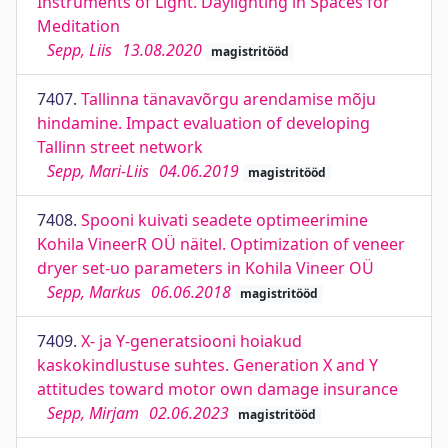
Instruments of Light. Daylighting in Spaces for
Meditation
Sepp, Liis
13.08.2020
magistritööd
7407.
Tallinna tänavavõrgu arendamise mõju
hindamine. Impact evaluation of developing
Tallinn street network
Sepp, Mari-Liis
04.06.2019
magistritööd
7408.
Spooni kuivati seadete optimeerimine
Kohila VineerR OÜ näitel. Optimization of veneer
dryer set-uo parameters in Kohila Vineer OÜ
Sepp, Markus
06.06.2018
magistritööd
7409.
X- ja Y-generatsiooni hoiakud
kaskokindlustuse suhtes. Generation X and Y
attitudes toward motor own damage insurance
Sepp, Mirjam
02.06.2023
magistritööd