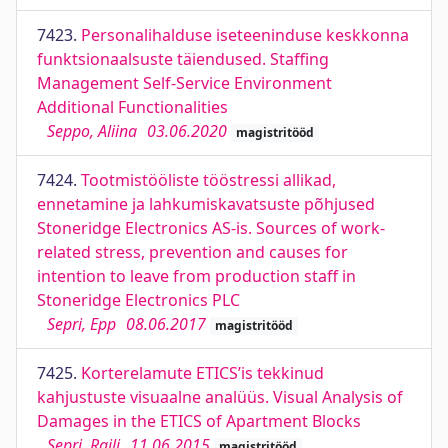
7423.
Personalihalduse iseteeninduse keskkonna
funktsionaalsuste täiendused. Staffing
Management Self-Service Environment
Additional Functionalities
Seppo, Aliina
03.06.2020
magistritööd
7424.
Tootmistööliste tööstressi allikad,
ennetamine ja lahkumiskavatsuste põhjused
Stoneridge Electronics AS-is. Sources of work-
related stress, prevention and causes for
intention to leave from production staff in
Stoneridge Electronics PLC
Sepri, Epp
08.06.2017
magistritööd
7425.
Korterelamute ETICS’is tekkinud
kahjustuste visuaalne analüüs. Visual Analysis of
Damages in the ETICS of Apartment Blocks
Sepri, Raili
11.06.2015
magistritööd