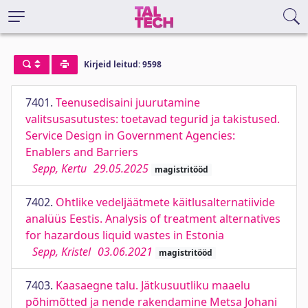
Kirjeid leitud: 9598
7401.
Teenusedisaini juurutamine
valitsusasutustes: toetavad tegurid ja takistused.
Service Design in Government Agencies:
Enablers and Barriers
Sepp, Kertu
29.05.2025
magistritööd
7402.
Ohtlike vedeljäätmete käitlusalternatiivide
analüüs Eestis. Analysis of treatment alternatives
for hazardous liquid wastes in Estonia
Sepp, Kristel
03.06.2021
magistritööd
7403.
Kaasaegne talu. Jätkusuutliku maaelu
põhimõtted ja nende rakendamine Metsa Johani