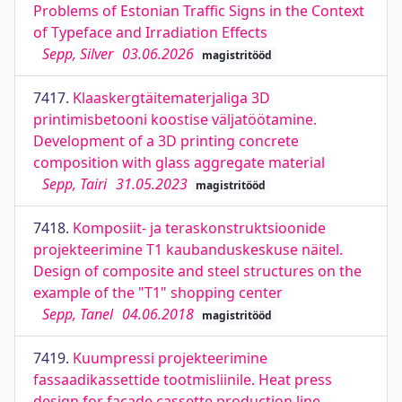
Problems of Estonian Traffic Signs in the Context
of Typeface and Irradiation Effects
Sepp, Silver
03.06.2026
magistritööd
7417.
Klaaskergtäitematerjaliga 3D
printimisbetooni koostise väljatöötamine.
Development of a 3D printing concrete
composition with glass aggregate material
Sepp, Tairi
31.05.2023
magistritööd
7418.
Komposiit- ja teraskonstruktsioonide
projekteerimine T1 kaubanduskeskuse näitel.
Design of composite and steel structures on the
example of the "T1" shopping center
Sepp, Tanel
04.06.2018
magistritööd
7419.
Kuumpressi projekteerimine
fassaadikassettide tootmisliinile. Heat press
design for facade cassette production line