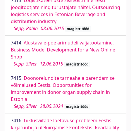
7413.
Logistikateenuste sisseostmine Eesti
joogitootjate ning turustajate näitel. Outsourcing
logistics services in Estonian Beverage and
distribution industry
Sepp, Robin
08.06.2015
magistritööd
7414.
Alustava e-poe ärimudeli väljatöötamine.
Business Model Development for a New Online
Shop
Sepp, Silver
12.06.2015
magistritööd
7415.
Doonorelundite tarneahela parendamise
võimalused Eestis. Opportunities for
improvement in donor organ supply chain in
Estonia
Sepp, Silver
28.05.2024
magistritööd
7416.
Liiklusviitade loetavuse probleem Eestis
kirjatüübi ja ülekiirgamise kontekstis. Readability