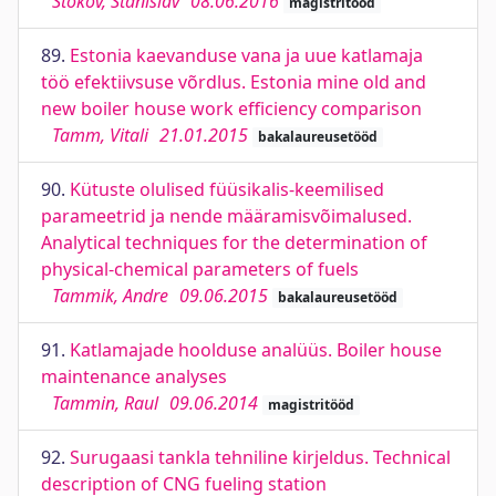
Štõkov, Stanislav
08.06.2016
magistritööd
89.
Estonia kaevanduse vana ja uue katlamaja
töö efektiivsuse võrdlus. Estonia mine old and
new boiler house work efficiency comparison
Tamm, Vitali
21.01.2015
bakalaureusetööd
90.
Kütuste olulised füüsikalis-keemilised
parameetrid ja nende määramisvõimalused.
Analytical techniques for the determination of
physical-chemical parameters of fuels
Tammik, Andre
09.06.2015
bakalaureusetööd
91.
Katlamajade hoolduse analüüs. Boiler house
maintenance analyses
Tammin, Raul
09.06.2014
magistritööd
92.
Surugaasi tankla tehniline kirjeldus. Technical
description of CNG fueling station