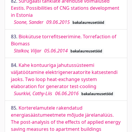
82.
Surugaasi tanklate arenduse võimalused
Eestis. Possibilities of CNG stations development
in Estonia
Soone, Sander
09.06.2015
bakalaureusetööd
83.
Biokütuse torrefitseerimine. Torrefaction of
Biomass
Stalkov, Viljar
05.06.2014
bakalaureusetööd
84.
Kahe kontuuriga jahutussüsteemi
väljatöötamine elektrigeneraatorite katsestendi
jaoks. Two loop heat-exchange system
elaboration for generator test-cooling
Suurkivi, Cathy-Liis
06.06.2016
bakalaureusetööd
85.
Korterelamutele rakendatud
energiasäästumeetmete mõjude järelanalüüs.
The post-analysis of the effects of applied energy
saving measures to apartment buildings