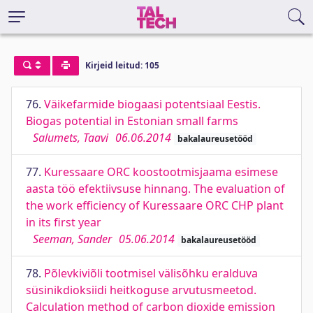
Kirjeid leitud: 105
76.
Väikefarmide biogaasi potentsiaal Eestis.
Biogas potential in Estonian small farms
Salumets, Taavi
06.06.2014
bakalaureusetööd
77.
Kuressaare ORC koostootmisjaama esimese
aasta töö efektiivsuse hinnang. The evaluation of
the work efficiency of Kuressaare ORC CHP plant
in its first year
Seeman, Sander
05.06.2014
bakalaureusetööd
78.
Põlevkiviõli tootmisel välisõhku eralduva
süsinikdioksiidi heitkoguse arvutusmeetod.
Calculation method of carbon dioxide emission