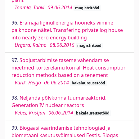
plant
Toomla, Taavi
09.06.2014
magistritööd
96.
Eramaja liginullenergia hooneks viimine
palkhoone näitel. Transfering private log house
into nearly-zero energy building
Urgard, Raimo
08.06.2015
magistritööd
97.
Soojustarbimise taseme vähendamise
meetmed korterelamu korral. Heat consumption
reduction methods based on a tenement
Varik, Heigo
06.06.2014
bakalaureusetööd
98.
Neljanda põlvkonna tuumareaktorid.
Generation IV nuclear reactors
Veber, Kristjan
06.06.2014
bakalaureusetööd
99.
Biogaasi väärindamise tehnoloogiad ja
biometaani kasutusvõimalused Eestis. Biogas