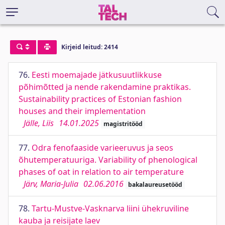
Kirjeid leitud: 2414
76.
Eesti moemajade jätkusuutlikkuse
põhimõtted ja nende rakendamine praktikas.
Sustainability practices of Estonian fashion
houses and their implementation
Jälle, Liis
14.01.2025
magistritööd
77.
Odra fenofaaside varieeruvus ja seos
õhutemperatuuriga. Variability of phenological
phases of oat in relation to air temperature
Järv, Maria-Julia
02.06.2016
bakalaureusetööd
78.
Tartu-Mustve-Vasknarva liini ühekruviline
kauba ja reisijate laev