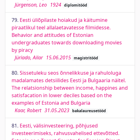
Jürgenson, Leo
1924
diplomitööd
79.
Eesti üliõpilaste hoiakud ja käitumine
piraatlikul teel allalaetavatesse filmidesse.
Behavior and attitudes of Estonian
undergraduates towards downloading movies
by piracy
Jüriado, Ailar
15.06.2015
magistritööd
80.
Sissetuleku seos õnnelikkuse ja rahuloluga
madalamates detsiilides Eesti ja Bulgaaria näitel.
The relatsionship between income, happines and
satisfacation in lower deciles based on the
examples of Estonia and Bulgaria
Kaar, Robert
31.05.2023
bakalaureusetööd
81.
Eesti, välisinvesteering, põhjused
investeerimiseks, rahvusvahelised ettevõtted.