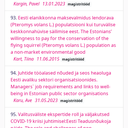
Kargin, Pavel
13.01.2023
magistritööd
93.
Eesti elanikkonna maksevalmidus lendorava
(Pteromys volans L.) populatsiooni kui turuvälise
keskkonnahüvise säilimise eest. The Estonians’
willingness to pay for the conservation of the
flying squirrel (Pteromys volans L.) population as
a non-market environmental good
Kart, Tiina
11.06.2015
magistritööd
94.
Juhtide tööalased nõuded ja seos heaoluga
Eesti avaliku sektori organisatsioonides.
Managers` job requirements and links to well-
being in Estonian public sector organisations
Karu, Ave
31.05.2023
magistritööd
95.
Valitusväliste ekspertide roll ja väljakutsed
COVID-19 kriisi juhtimisel:Eesti Teadusnõukoja