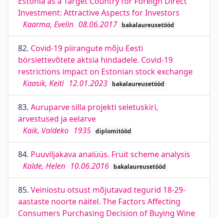
Estonia as a Target Country for Foreign Direct
Investment: Attractive Aspects for Investors
Kaarma, Evelin
08.06.2017
bakalaureusetööd
82.
Covid-19 piirangute mõju Eesti
börsiettevõtete aktsia hindadele. Covid-19
restrictions impact on Estonian stock exchange
Kaasik, Keiti
12.01.2023
bakalaureusetööd
83.
Auruparve silla projekti seletuskiri,
arvestused ja eelarve
Kaik, Valdeko
1935
diplomitööd
84.
Puuviljakava analüüs. Fruit scheme analysis
Kalde, Helen
10.06.2016
bakalaureusetööd
85.
Veiniostu otsust mõjutavad tegurid 18-29-
aastaste noorte näitel. The Factors Affecting
Consumers Purchasing Decision of Buying Wine