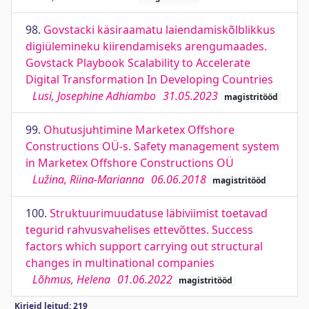
98.
Govstacki käsiraamatu laiendamiskõlblikkus
digiülemineku kiirendamiseks arengumaades.
Govstack Playbook Scalability to Accelerate
Digital Transformation In Developing Countries
Lusi, Josephine Adhiambo
31.05.2023
magistritööd
99.
Ohutusjuhtimine Marketex Offshore
Constructions OÜ-s. Safety management system
in Marketex Offshore Constructions OÜ
Lužina, Riina-Marianna
06.06.2018
magistritööd
100.
Struktuurimuudatuse läbiviimist toetavad
tegurid rahvusvahelises ettevõttes. Success
factors which support carrying out structural
changes in multinational companies
Lõhmus, Helena
01.06.2022
magistritööd
Kirjeid leitud: 219