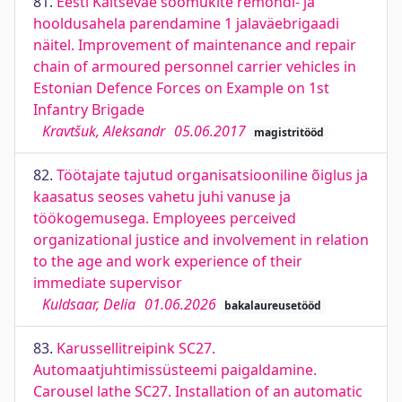
81.
Eesti Kaitseväe soomukite remondi- ja
hooldusahela parendamine 1 jalaväebrigaadi
näitel. Improvement of maintenance and repair
chain of armoured personnel carrier vehicles in
Estonian Defence Forces on Example on 1st
Infantry Brigade
Kravtšuk, Aleksandr
05.06.2017
magistritööd
82.
Töötajate tajutud organisatsiooniline õiglus ja
kaasatus seoses vahetu juhi vanuse ja
töökogemusega. Employees perceived
organizational justice and involvement in relation
to the age and work experience of their
immediate supervisor
Kuldsaar, Delia
01.06.2026
bakalaureusetööd
83.
Karussellitreipink SC27.
Automaatjuhtimissüsteemi paigaldamine.
Carousel lathe SC27. Installation of an automatic