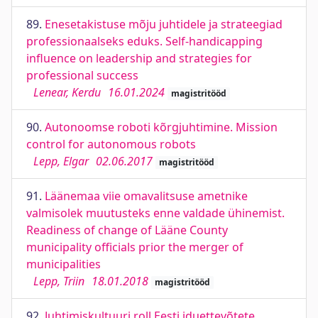
89.
Enesetakistuse mõju juhtidele ja strateegiad
professionaalseks eduks. Self-handicapping
influence on leadership and strategies for
professional success
Lenear, Kerdu
16.01.2024
magistritööd
90.
Autonoomse roboti kõrgjuhtimine. Mission
control for autonomous robots
Lepp, Elgar
02.06.2017
magistritööd
91.
Läänemaa viie omavalitsuse ametnike
valmisolek muutusteks enne valdade ühinemist.
Readiness of change of Lääne County
municipality officials prior the merger of
municipalities
Lepp, Triin
18.01.2018
magistritööd
92.
Juhtimiskultuuri roll Eesti iduettevõtete