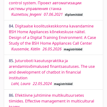
control system. Проект автоматизации
системы управления станка
Kuznetsov, Jevgeni
07.06.2021
diplomitööd
84.
Digitaalse koolituskeskkonna kavandamine
BSH Home Appliances kõnekeskuse näitel.
Design of a Digital Training Environment: A Case
Study of the BSH Home Appliances Call Center
Kuusemäe, Kätlin
26.05.2026
magistritööd
85.
Juturoboti kasutuspraktika ja
arendamisvõimalused finantsasutuses. The use
and development of chatbot in financial
institution
Laht, Laura
22.05.2024
magistritööd
86.
Efektiivne juhtimine multikultuursetes
tiimides. Effective management in multicultural
teams