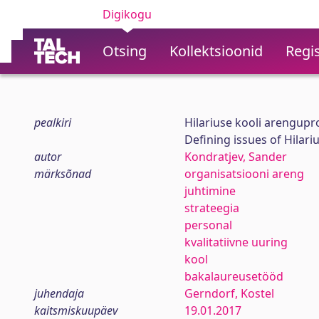
Digikogu
Otsing
Kollektsioonid
Regis
pealkiri
Hilariuse kooli arengup
Defining issues of Hilar
autor
Kondratjev, Sander
märksõnad
organisatsiooni areng
juhtimine
strateegia
personal
kvalitatiivne uuring
kool
bakalaureusetööd
juhendaja
Gerndorf, Kostel
kaitsmiskuupäev
19.01.2017