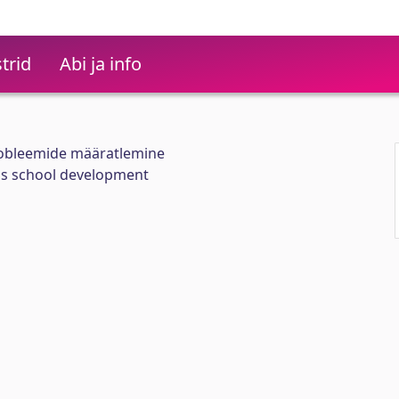
trid
Abi ja info
robleemide määratlemine
ius school development