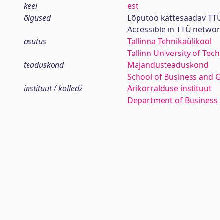
keel
est
õigused
Lõputöö kättesaadav TTÜ
Accessible in TTÜ netwo
asutus
Tallinna Tehnikaülikool
Tallinn University of Tec
teaduskond
Majandusteaduskond
School of Business and 
instituut / kolledž
Ärikorralduse instituut
Department of Business 