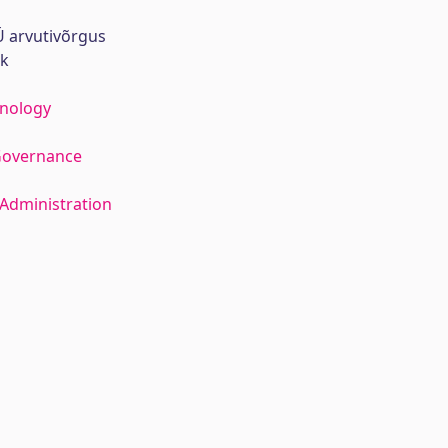
 arvutivõrgus
rk
hnology
Governance
Administration