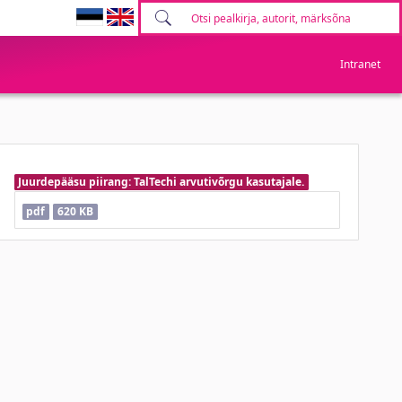
Intranet
Juurdepääsu piirang: TalTechi arvutivõrgu kasutajale.
pdf
620 KB