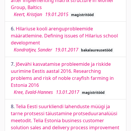
after implementing matrix structure in Monier
Group, Baltics
Keert, Kristjan
19.01.2015
magistritööd
6.
Hilariuse kooli arenguprobleemide
määratlemine. Defining issues of Hilarius school
development
Kondratjev, Sander
19.01.2017
bakalaureusetööd
7.
Jõevähi kasvatamise probleemide ja riskide
uurimine Eestis aastal 2016. Researching
problems and risk of noble crayfish farming in
Estonia 2016
Kree, Evald-Hannes
13.01.2017
magistritööd
8.
Telia Eesti suurkliendi lahenduste müügi ja
tarne protsessi täiustamine protseduuranalüüsi
meetodit. Telia Estonia business customer
solution sales and delivery process improvement