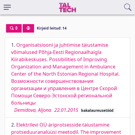
Kirjeid leitud: 14
1.
Organisatsiooni ja juhtimise täiustamise
võimalused Põhja-Eesti Regionaalhaigla
Kiirabikeskuses. Possibilities of Improving
Organization and Management in Ambulance
Center of the North Estonian Regional Hospital.
Возможности совершенствования
организации и управления в Центре Скорой
Помощи Северо-Эстонской региональной
больницы
Demidova, Aljona
22.01.2015
bakalaureusetööd
2.
Elektrilevi OÜ äriprotsesside täiustamine
protseduuranalüüsi meetodil. The improvement