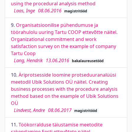
using the procedural analysis method
Laas, Inge
08.06.2016
magistritööd
9.
Organisatsioonilise pühendumuse ja
töörahulolu uuring Tartu COOP ettevõtte näitel.
Organizational commitment and work
satisfaction survey on the example of company
Tartu Coop
Lang, Hendrik
13.06.2016
bakalaureusetööd
10.
Äriprotsesside loomine protseduuranalüüsi
meetodil Ubik Solutions OÜ näitel. Creating
business processes with the procedure analysis
method based on the example of Ubik Solutions
OÜ
Lindvest, Andre
08.06.2017
magistritööd
11.
Töökorralduse täiustamise meetodite
rakendamine Eesti ettevõtete näitel.