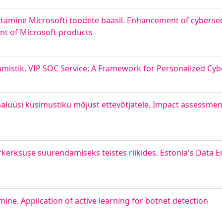
ustamine Microsofti toodete baasil. Enhancement of cyberse
nt of Microsoft products
mistik. VIP SOC Service: A Framework for Personalized Cyb
üüsi küsimustiku mõjust ettevõtjatele. Impact assessment
erksuse suurendamiseks teistes riikides. Estonia's Data Em
ne. Application of active learning for botnet detection