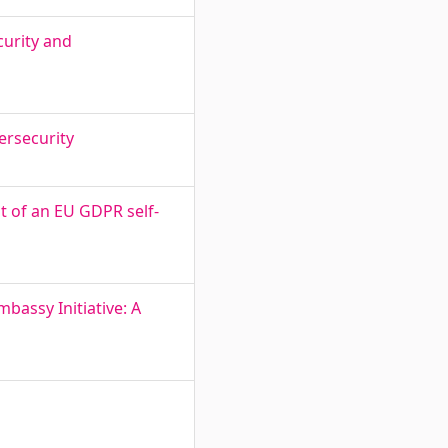
curity and
ersecurity
 of an EU GDPR self-
bassy Initiative: A