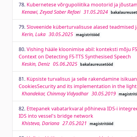
78.
Kubernetese võrgupoliitika mootorid ja jõusta
Kenawi, Zeyad Saber Refaei
31.05.2024
bakalaureuse
79.
Sloveenide küberturvalisuse alased teadmised
Kerin, Luka
30.05.2025
magistritööd
80.
Vishing hääle kloonimise abil: konteksti mõju F
Context on Detecting F5-TTS Synthesised Speech
Keskin, Deniz
05.06.2025
bakalaureusetööd
81.
Küpsiste turvalisus ja selle rakendamine isiku
CookiesSecurity and its implementation in the ligh
Khandekar, Chinmay Vidyadhar
30.05.2019
magistrit
82.
Ettepanek vabatarkvaral põhineva IDS-i integree
IDS into vessel's bridge network
Khisteva, Dariana
27.05.2021
magistritööd