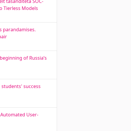
lt tasanditeta SOC-
o Tierless Models
es parandamises.
pair
beginning of Russia’s
ng students' success
. Automated User-