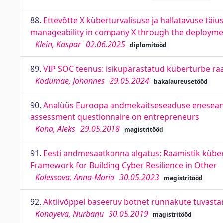
88.
Ettevõtte X küberturvalisuse ja hallatavuse täi
manageability in company X through the deployme
Klein, Kaspar
02.06.2025
diplomitööd
89.
VIP SOC teenus: isikupärastatud küberturbe raa
Kodumäe, Johannes
29.05.2024
bakalaureusetööd
90.
Analüüs Euroopa andmekaitseseaduse eneseanal
assessment questionnaire on entrepreneurs
Koha, Aleks
29.05.2018
magistritööd
91.
Eesti andmesaatkonna algatus: Raamistik küberk
Framework for Building Cyber Resilience in Other
Kolessova, Anna-Maria
30.05.2023
magistritööd
92.
Aktiivõppel baseeruv botnet rünnakute tuvastami
Konayeva, Nurbanu
30.05.2019
magistritööd