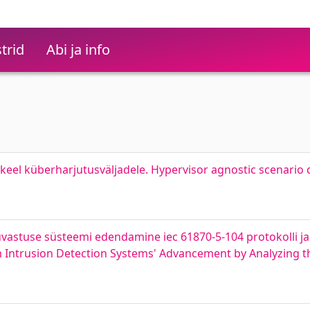
trid
Abi ja info
keel küberharjutusväljadele. Hypervisor agnostic scenario 
astuse süsteemi edendamine iec 61870-5-104 protokolli ja s
em Intrusion Detection Systems' Advancement by Analyzing t