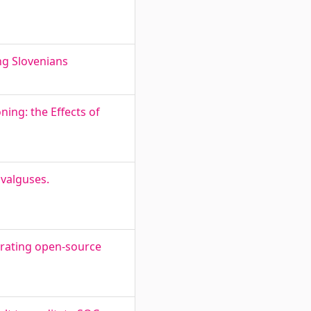
ng Slovenians
ing: the Effects of
 valguses.
egrating open-source