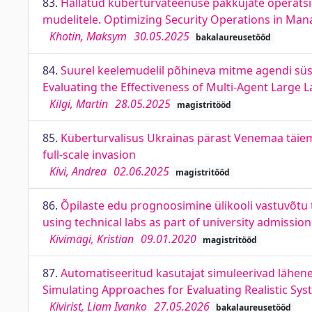
83.
Hallatud küberturvateenuse pakkujate operatsio
mudelitele. Optimizing Security Operations in Mana
Khotin, Maksym
30.05.2025
bakalaureusetööd
84.
Suurel keelemudelil põhineva mitme agendi sü
Evaluating the Effectiveness of Multi-Agent Larg
Kilgi, Martin
28.05.2025
magistritööd
85.
Küberturvalisus Ukrainas pärast Venemaa täiemah
full-scale invasion
Kivi, Andrea
02.06.2025
magistritööd
86.
Õpilaste edu prognoosimine ülikooli vastuvõtu 
using technical labs as part of university admissio
Kivimägi, Kristian
09.01.2020
magistritööd
87.
Automatiseeritud kasutajat simuleerivad lähene
Simulating Approaches for Evaluating Realistic Syst
Kivirist, Liam Ivanko
27.05.2026
bakalaureusetööd