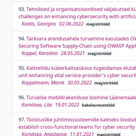
93.
Tehnilised ja organisatsioonilised väljakutsed k
challenges on enhancing cybersecurity with artificia
Kontis, Georgios
02.06.2022
magistritööd
94.
Tarkvara arendusahela turvamine kasutades OWA
Securing Software Supply-Chain using OWASP Applic
Koppel, Karoliina
28.05.2021
magistritööd
95.
Kaitseliidu küberkaitseüksus tugevdamas elutäh
unit enhancing vital service provider's cyber securi
Koppelmann, Marek
30.05.2022
magistritööd
96.
Turvalise mobiilirakenduse loomine Läänemaale
Kornilova, Lita
19.01.2022
bakalaureusetööd
97.
Tööstuslike juhtimissüsteemide kaitseks lood
establish cross-functional teams for cyber security
Kornitska, Anastasiya
11.01.2021
magistritööd