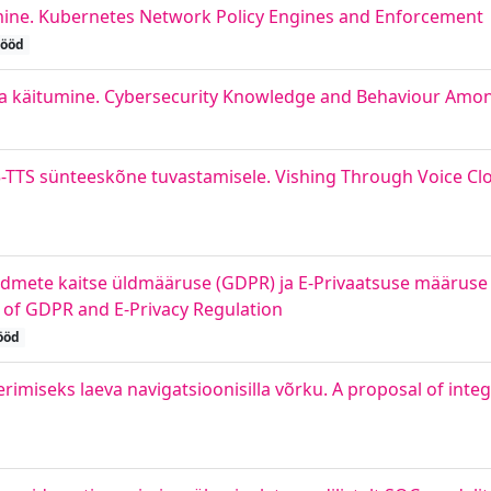
mine. Kubernetes Network Policy Engines and Enforcement
tööd
 ja käitumine. Cybersecurity Knowledge and Behaviour Amo
5-TTS sünteeskõne tuvastamisele. Vishing Through Voice Clon
andmete kaitse üldmääruse (GDPR) ja E-Privaatsuse määruse
t of GDPR and E-Privacy Regulation
ööd
rimiseks laeva navigatsioonisilla võrku. A proposal of int