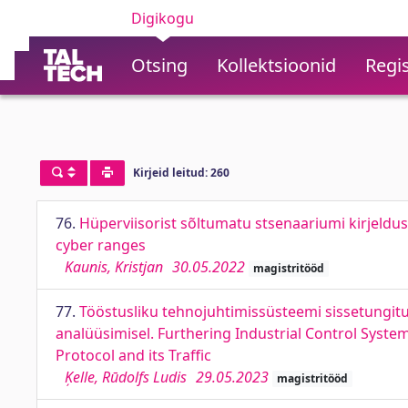
Digikogu
Otsing
Kollektsioonid
Regis
Kirjeid leitud: 260
76.
Hüperviisorist sõltumatu stsenaariumi kirjeldus
cyber ranges
Kaunis, Kristjan
30.05.2022
magistritööd
77.
Tööstusliku tehnojuhtimissüsteemi sissetungituv
analüüsimisel. Furthering Industrial Control Syst
Protocol and its Traffic
Ķelle, Rūdolfs Ludis
29.05.2023
magistritööd