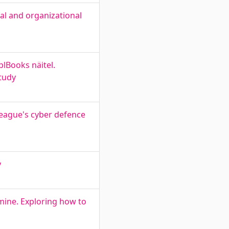
cal and organizational
lBooks näitel.
tudy
league's cyber defence
y
omine. Exploring how to