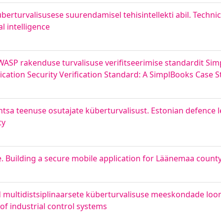
überturvalisusese suurendamisel tehisintellekti abil. Techni
l intelligence
SP rakenduse turvalisuse verifitseerimise standardit Simp
ation Security Verification Standard: A SimplBooks Case S
tsa teenuse osutajate küberturvalisust. Estonian defence 
ty
. Building a secure mobile application for Läänemaa count
ud multidistsiplinaarsete küberturvalisuse meeskondade lo
 of industrial control systems