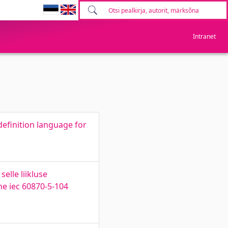
Intranet
definition language for
elle liikluse
he iec 60870-5-104