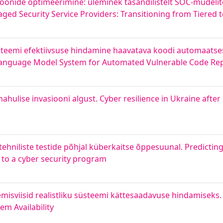
onide optimeerimine: üleminek tasandilistelt SOC-mudelite
ged Security Service Providers: Transitioning from Tiered t
steemi efektiivsuse hindamine haavatava koodi automaats
e Language Model System for Automated Vulnerable Code Re
ulise invasiooni algust. Cyber resilience in Ukraine after 
tehniliste testide põhjal küberkaitse õppesuunal. Predicti
n to a cyber security program
misviisid realistliku süsteemi kättesaadavuse hindamiseks
em Availability