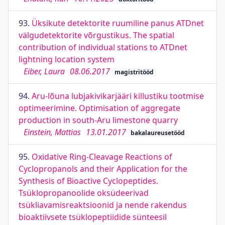
93.
Üksikute detektorite ruumiline panus ATDnet
välgudetektorite võrgustikus. The spatial
contribution of individual stations to ATDnet
lightning location system
Eiber, Laura
08.06.2017
magistritööd
94.
Aru-lõuna lubjakivikarjääri killustiku tootmise
optimeerimine. Optimisation of aggregate
production in south-Aru limestone quarry
Einstein, Mattias
13.01.2017
bakalaureusetööd
95.
Oxidative Ring-Cleavage Reactions of
Cyclopropanols and their Application for the
Synthesis of Bioactive Cyclopeptides.
Tsüklopropanoolide oksüdeerivad
tsükliavamisreaktsioonid ja nende rakendus
bioaktiivsete tsüklopeptiidide sünteesil