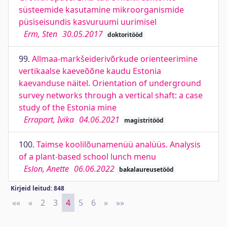
süsteemide kasutamine mikroorganismide
püsiseisundis kasvuruumi uurimisel
Erm, Sten
30.05.2017
doktoritööd
99.
Allmaa-markšeiderivõrkude orienteerimine
vertikaalse kaeveõõne kaudu Estonia
kaevanduse näitel. Orientation of underground
survey networks through a vertical shaft: a case
study of the Estonia mine
Errapart, Ivika
04.06.2021
magistritööd
100.
Taimse koolilõunamenüü analüüs. Analysis
of a plant-based school lunch menu
Eslon, Anette
06.06.2022
bakalaureusetööd
Kirjeid leitud: 848
««
First
«
Previous
2
3
4
5
6
»
Next
»»
Last