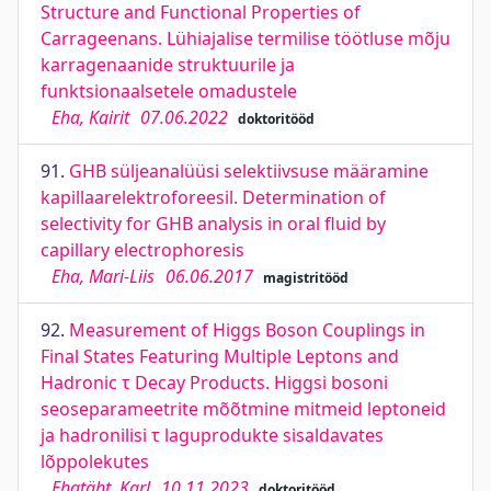
Structure and Functional Properties of
Carrageenans. Lühiajalise termilise töötluse mõju
karragenaanide struktuurile ja
funktsionaalsetele omadustele
Eha, Kairit
07.06.2022
doktoritööd
91.
GHB süljeanalüüsi selektiivsuse määramine
kapillaarelektroforeesil. Determination of
selectivity for GHB analysis in oral fluid by
capillary electrophoresis
Eha, Mari-Liis
06.06.2017
magistritööd
92.
Measurement of Higgs Boson Couplings in
Final States Featuring Multiple Leptons and
Hadronic τ Decay Products. Higgsi bosoni
seoseparameetrite mõõtmine mitmeid leptoneid
ja hadronilisi τ laguprodukte sisaldavates
lõppolekutes
Ehatäht, Karl
10.11.2023
doktoritööd