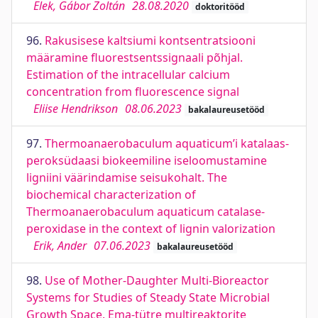
Elek, Gábor Zoltán
28.08.2020
doktoritööd
96.
Rakusisese kaltsiumi kontsentratsiooni
määramine fluorestsentssignaali põhjal.
Estimation of the intracellular calcium
concentration from fluorescence signal
Eliise Hendrikson
08.06.2023
bakalaureusetööd
97.
Thermoanaerobaculum aquaticum’i katalaas-
peroksüdaasi biokeemiline iseloomustamine
ligniini väärindamise seisukohalt. The
biochemical characterization of
Thermoanaerobaculum aquaticum catalase-
peroxidase in the context of lignin valorization
Erik, Ander
07.06.2023
bakalaureusetööd
98.
Use of Mother-Daughter Multi-Bioreactor
Systems for Studies of Steady State Microbial
Growth Space. Ema-tütre multireaktorite