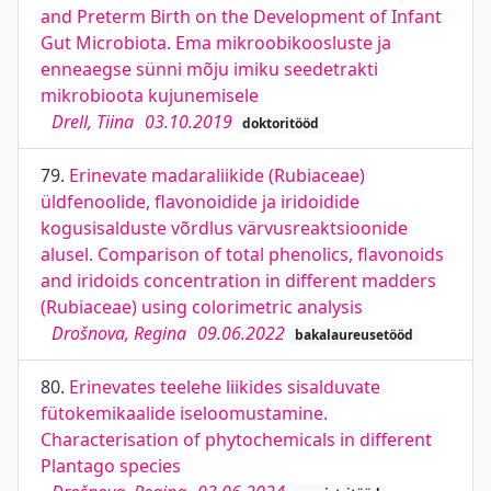
and Preterm Birth on the Development of Infant
Gut Microbiota. Ema mikroobikoosluste ja
enneaegse sünni mõju imiku seedetrakti
mikrobioota kujunemisele
Drell, Tiina
03.10.2019
doktoritööd
79.
Erinevate madaraliikide (Rubiaceae)
üldfenoolide, flavonoidide ja iridoidide
kogusisalduste võrdlus värvusreaktsioonide
alusel. Comparison of total phenolics, flavonoids
and iridoids concentration in different madders
(Rubiaceae) using colorimetric analysis
Drošnova, Regina
09.06.2022
bakalaureusetööd
80.
Erinevates teelehe liikides sisalduvate
fütokemikaalide iseloomustamine.
Characterisation of phytochemicals in different
Plantago species