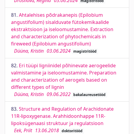
Drošnova, Regina
03.06.2024
magistritööd
81.
Ahtalehises põdrakanepis (Epilobium
angustifolium) sisalduvate fütokemikaalide
ekstraktsioon ja iseloomustamine. Extraction
and characterization of phytochemicals in
fireweed (Epilobium angustifolium)
Düüna, Kristin
03.06.2024
magistritööd
82.
Eri tüüpi ligniinidel põhinevate aerogeelide
valmistamine ja iseloomustamine. Preparation
and characterization of aerogels based on
different types of lignin
Düüna, Kristin
09.06.2022
bakalaureusetööd
83.
Structure and Regulation of Arachidonate
11R-lipoxygenase. Arahhidoonhappe 11R-
lipoksügenaasi struktuur ja regulatsioon
Eek, Priit
13.06.2018
doktoritööd