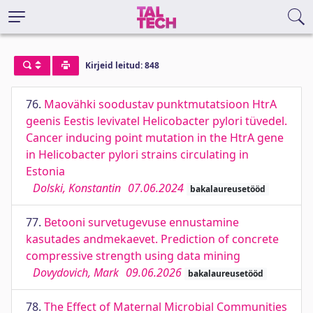
Kirjeid leitud: 848
76.
Maovähki soodustav punktmutatsioon HtrA
geenis Eestis levivatel Helicobacter pylori tüvedel.
Cancer inducing point mutation in the HtrA gene
in Helicobacter pylori strains circulating in
Estonia
Dolski, Konstantin
07.06.2024
bakalaureusetööd
77.
Betooni survetugevuse ennustamine
kasutades andmekaevet. Prediction of concrete
compressive strength using data mining
Dovydovich, Mark
09.06.2026
bakalaureusetööd
78.
The Effect of Maternal Microbial Communities