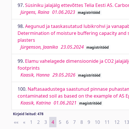
97.
Süsiniku jalajälg ettevõttes Telia Eesti AS. Carbo
Jürgens, Raina
01.06.2023
magistritööd
98.
Aegunud ja taaskasutatud lubikrohvi ja vanap
Determination of moisture buffering capacity and s
plasters
Jürgenson, Jaanika
23.05.2024
magistritööd
99.
Elamu vahelagede dimensioonide ja CO2 jalajälj
footprints
Kaasik, Hanna
29.05.2026
magistritööd
100.
Naftasaadustega saastunud pinnase puhastamin
contaminated soil as based on the example of AS E
Kaasik, Katrina
01.06.2021
magistritööd
Kirjeid leitud: 478
««
First
«
Previous
1
2
3
4
5
6
7
8
9
10
11
12
1