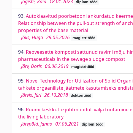
Jõgiste, Kaia
18.01.2023
diplomitööd
93.
Autoklaavitud poorbetooni ankurdatud keermev
Relationship between the pull-out strength of anc
properties of the base material
Jõks, Hugo
29.05.2026
magistritööd
94.
Reoveesette komposti sattunud ravimi mõju hin
pharmaceuticals in the sewage sludge compost
Järv, Doris
06.06.2019
magistritööd
95.
Novel Technology for Utilization of Solid Orga
tahkete orgaaniliste jäätmete kasutamiseks endist
Järvis, Jüri
26.10.2018
doktoritööd
96.
Ruumi keskkütte juhtmooduli välja töötamine e
the living laboratory
Järvpõld, Janno
07.06.2021
diplomitööd