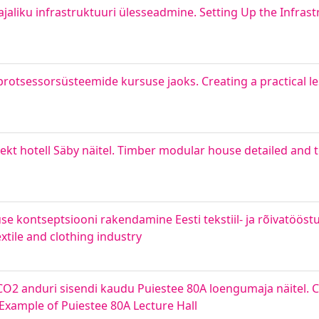
jaliku infrastruktuuri ülesseadmine. Setting Up the Infrast
rotsessorsüsteemide kursuse jaoks. Creating a practical le
ekt hotell Säby näitel. Timber modular house detailed and 
e kontseptsiooni rakendamine Eesti tekstiil- ja rõivatööstu
xtile and clothing industry
CO2 anduri sisendi kaudu Puiestee 80A loengumaja näitel.
Example of Puiestee 80A Lecture Hall