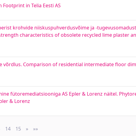
n Footprint in Telia Eesti AS
aberist krohvide niiskuspuhverdusvõime ja -tugevusomadus
trength characteristics of obsolete recycled lime plaster 
e võrdlus. Comparison of residential intermediate floor d
e fütoremediatsiooniga AS Epler & Lorenz näitel. Phytore
pler & Lorenz
3
14
15
»
Next
»»
Last