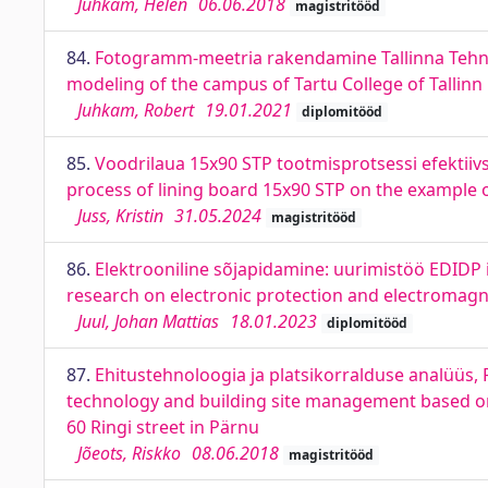
Juhkam, Helen
06.06.2018
magistritööd
84.
Fotogramm-meetria rakendamine Tallinna Tehni
modeling of the campus of Tartu College of Tallinn
Juhkam, Robert
19.01.2021
diplomitööd
85.
Voodrilaua 15x90 STP tootmisprotsessi efektiivs
process of lining board 15x90 STP on the exampl
Juss, Kristin
31.05.2024
magistritööd
86.
Elektrooniline sõjapidamine: uurimistöö EDIDP 
research on electronic protection and electromagn
Juul, Johan Mattias
18.01.2023
diplomitööd
87.
Ehitustehnoloogia ja platsikorralduse analüüs, P
technology and building site management based on 
60 Ringi street in Pärnu
Jõeots, Riskko
08.06.2018
magistritööd