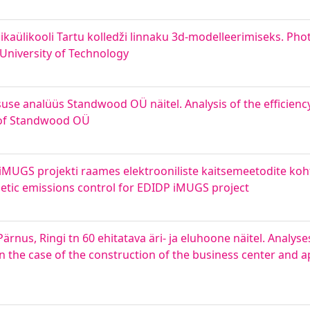
kaülikooli Tartu kolledži linnaku 3d-modelleerimiseks. P
 University of Technology
use analüüs Standwood OÜ näitel. Analysis of the efficienc
e of Standwood OÜ
iMUGS projekti raames elektrooniliste kaitsemeetodite koht
etic emissions control for EDIDP iMUGS project
ärnus, Ringi tn 60 ehitatava äri- ja eluhoone näitel. Analyse
the case of the construction of the business center and a