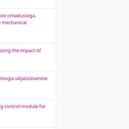
iste omadustega.
e mechanical
sing the impact of
oloogia väljatöötamine
ng control module for