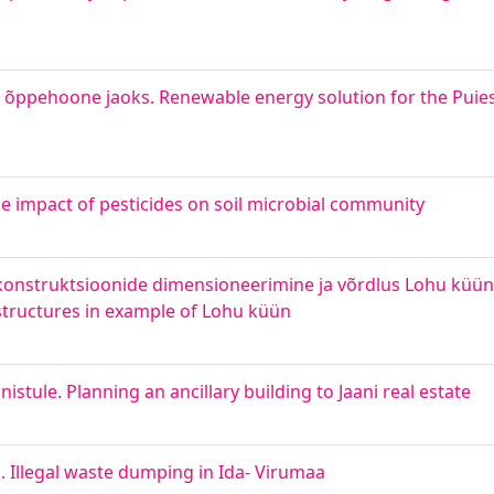
 õppehoone jaoks. Renewable energy solution for the Puies
he impact of pesticides on soil microbial community
konstruktsioonide dimensioneerimine ja võrdlus Lohu küüni
tructures in example of Lohu küün
tule. Planning an ancillary building to Jaani real estate
 Illegal waste dumping in Ida- Virumaa