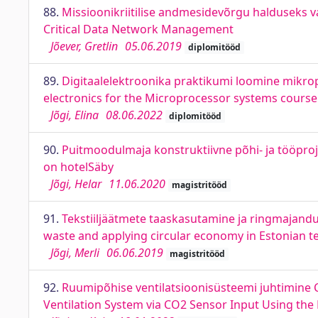
88.
Missioonikriitilise andmesidevõrgu halduseks va
Critical Data Network Management
Jõever, Gretlin
05.06.2019
diplomitööd
89.
Digitaalelektroonika praktikumi loomine mikrop
electronics for the Microprocessor systems course
Jõgi, Elina
08.06.2022
diplomitööd
90.
Puitmoodulmaja konstruktiivne põhi- ja tööproj
on hotelSäby
Jõgi, Helar
11.06.2020
magistritööd
91.
Tekstiiljäätmete taaskasutamine ja ringmajandus
waste and applying circular economy in Estonian te
Jõgi, Merli
06.06.2019
magistritööd
92.
Ruumipõhise ventilatsioonisüsteemi juhtimine 
Ventilation System via CO2 Sensor Input Using the 