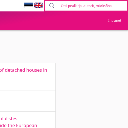
Intranet
 of detached houses in
lulistest
tside the European