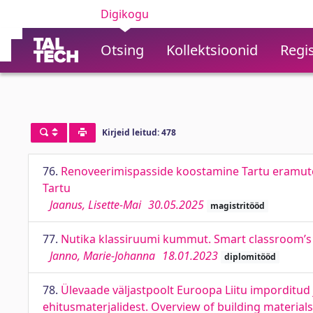
Digikogu
Otsing
Kollektsioonid
Regis
Kirjeid leitud: 478
76.
Renoveerimispasside koostamine Tartu eramute 
Tartu
Jaanus, Lisette-Mai
30.05.2025
magistritööd
77.
Nutika klassiruumi kummut. Smart classroom’s
Janno, Marie-Johanna
18.01.2023
diplomitööd
78.
Ülevaade väljastpoolt Euroopa Liitu imporditud 
ehitusmaterjalidest. Overview of building materials