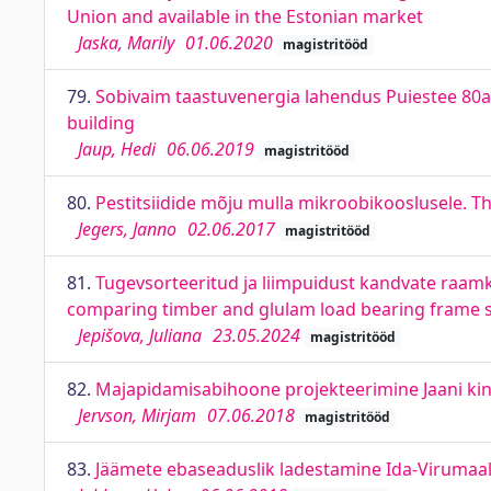
Union and available in the Estonian market
Jaska, Marily
01.06.2020
magistritööd
79.
Sobivaim taastuvenergia lahendus Puiestee 80a
building
Jaup, Hedi
06.06.2019
magistritööd
80.
Pestitsiidide mõju mulla mikroobikooslusele. T
Jegers, Janno
02.06.2017
magistritööd
81.
Tugevsorteeritud ja liimpuidust kandvate raam
comparing timber and glulam load bearing frame s
Jepišova, Juliana
23.05.2024
magistritööd
82.
Majapidamisabihoone projekteerimine Jaani kinnis
Jervson, Mirjam
07.06.2018
magistritööd
83.
Jäämete ebaseaduslik ladestamine Ida-Virumaal.