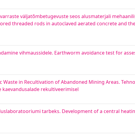
arraste väljatõmbetugevuste seos alusmaterjali mehaanil
hored threaded rods in autoclaved aerated concrete and th
damine vihmaussidele. Earthworm avoidance test for asses
nic Waste in Recultivation of Abandoned Mining Areas. Tehn
e kaevandusalade rekultiveerimisel
luslaboratooriumi tarbeks. Development of a central heati