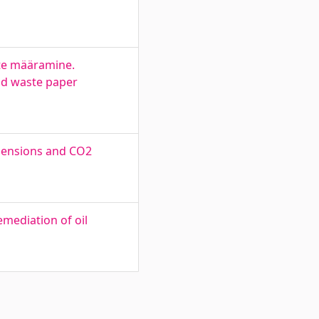
te määramine.
and waste paper
imensions and CO2
mediation of oil