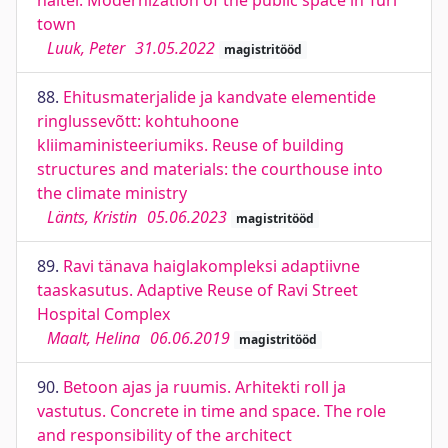
näitel. Modernization of the public space in Türi
town
Luuk, Peter
31.05.2022
magistritööd
88.
Ehitusmaterjalide ja kandvate elementide
ringlussevõtt: kohtuhoone
kliimaministeeriumiks. Reuse of building
structures and materials: the courthouse into
the climate ministry
Länts, Kristin
05.06.2023
magistritööd
89.
Ravi tänava haiglakompleksi adaptiivne
taaskasutus. Adaptive Reuse of Ravi Street
Hospital Complex
Maalt, Helina
06.06.2019
magistritööd
90.
Betoon ajas ja ruumis. Arhitekti roll ja
vastutus. Concrete in time and space. The role
and responsibility of the architect