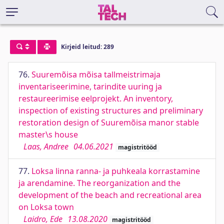
Kirjeid leitud: 289
76.
Suuremõisa mõisa tallmeistrimaja
inventariseerimine, tarindite uuring ja
restaureerimise eelprojekt. An inventory,
inspection of existing structures and preliminary
restoration design of Suuremõisa manor stable
master\s house
Laas, Andree
04.06.2021
magistritööd
77.
Loksa linna ranna- ja puhkeala korrastamine
ja arendamine. The reorganization and the
development of the beach and recreational area
on Loksa town
Laidro, Ede
13.08.2020
magistritööd