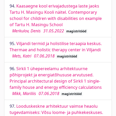
94.
Kaasaegne kool erivajadustega laste jaoks
Tartu H. Masingu Kooli näitel. Contemporary
school for children with disabilities on example
of Tartu H. Masingu School
Merkulov, Denis
31.05.2022
magistritööd
95.
Viljandi termid ja holistilise teraapia keskus.
Thermae and holistic therapy center in Viljandi
Mets, Katri
07.06.2018
magistritööd
96.
Sirkli 1 ühepereelamu arhitektuurne
põhiprojekt ja energiatõhususe arvutused.
Principal architectural design of Sirkli 1 single-
family house and energy efficiency calculations
Mikk, Mariliis
07.06.2018
magistritööd
97.
Looduskeskne arhitektuur vaimse heaolu
tugevdamiseks: Võsu loome- ja puhkekeskuses.