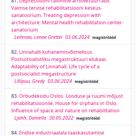
81.
Depressiooni ravimine arhitektuuri abil:
Vaimse tervise rehabilitatsiooni keskus-
sanatoorium. Treating depression with
architecture: Mental health rehabilitation center-
sanatorium
Leitmaa, Lenne Grettel
03.06.2024
magistritööd
82.
Linnahalli kohanemisvõimelisus.
Postsotsialistliku megastruktuuri elukaar.
Adaptability of Linnahall. Life cycle of a
postsocialist megastructure
Lillipuu, Gredy
03.06.2024
magistritööd
83.
Orbudekodu Oslos. Looduse ja ruumi mõjust
rehabilitatsioonile. House for orphans in Oslo.
Influence of space and nature on rehabilitation
Ljahh, Daniella
30.05.2022
magistritööd
84.
Endise industriaalala taaskasutamise