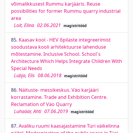
võimalikkusest Rummu karjääris. Reuse
possibilities for former Rummu quarry industrial
area
Loit, Elina
02.06.2021
magistritööd
85.
Kaasav kool - HEV õpilaste integreerimist
soodustava kooli arhitektuurse lahenduse
mõtestamine. Inclusive School. School`s
Architecture Which Helps Integrate Children With
Special Needs
Lubja, Elis
08.06.2018
magistritööd
86.
Näituste- messikeskus. Väo karjääri
korrastamine. Trade and Exhibition Centre.
Reclamation of Väo Quarry
Luhaäär, Ahti
07.06.2019
magistritööd
87.
Avaliku ruumi kaasajastamine Türi väikelinna