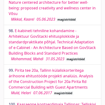
Nature centered architecture for better well-
being: proposed creativity and wellness center in
Võsu
Mikkal, Kaarel
05.06.2023
magistritööd
98.
E-kabineti tehniline kohandamine -
Arhitektuur GovStacki ehitusplokkide ja
standardpraktikate põhjal. Technical Adaptation
of e-Cabinet - An Architecture Based on GovStack
Building Blocks and Standard Practices
Mohammad, Mahdi
31.05.2023
magistritööd
99.
Pirita tee 20a, Tallinn külaliskorteritega
ärihoone ehitustööde projekti analüüs. Analysis
of the Construction Project for 20a Pirita Rd
Commercial Building with Guest Apartments
Muld, Helari
07.06.2017
magistritööd
100.
Kaasaegne kontserdimaja Tallinnas: Telliskivi