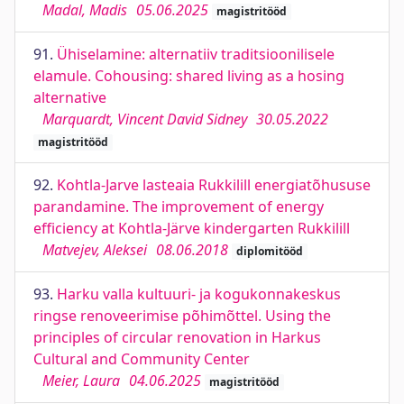
Madal, Madis
05.06.2025
magistritööd
91.
Ühiselamine: alternatiiv traditsioonilisele
elamule. Cohousing: shared living as a hosing
alternative
Marquardt, Vincent David Sidney
30.05.2022
magistritööd
92.
Kohtla-Jarve lasteaia Rukkilill energiatõhususe
parandamine. The improvement of energy
efficiency at Kohtla-Järve kindergarten Rukkilill
Matvejev, Aleksei
08.06.2018
diplomitööd
93.
Harku valla kultuuri- ja kogukonnakeskus
ringse renoveerimise põhimõttel. Using the
principles of circular renovation in Harkus
Cultural and Community Center
Meier, Laura
04.06.2025
magistritööd