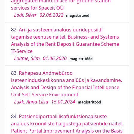
aggregated marketplace for ground station
services for Spaceit OÜ
Lodi, Silver
02.06.2022
magistritööd
82.
Äri- ja süsteemianalüüs üürideposiidi
tagamise teenuse näitel. Business- and Systems
Analysis of the Rent Deposit Guarantee Scheme
IT-Service
Loitme, Siim
01.06.2020
magistritööd
83.
Rahapesu Andmebüroo
iseteeninduskeskkonna analüüs ja kavandamine.
Analysis and Design of the Financial Intelligence
Unit Self-Service Environment
Lukk, Anna-Liisa
15.01.2024
magistritööd
84.
Patsiendiportaali lisafunktsionaalsuste
analüüs krooniliste haigustega patsientide näitel.
Patient Portal Improvement Analysis on the Basis