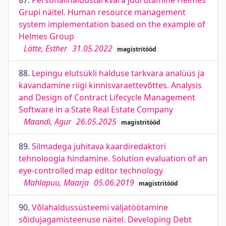
87.
Personalihaldustarkvara juurutamine Helmes
Grupi näitel. Human resource management
system implementation based on the example of
Helmes Group
Lätte, Esther
31.05.2022
magistritööd
88.
Lepingu elutsükli halduse tarkvara analüüs ja
kavandamine riigi kinnisvaraettevõttes. Analysis
and Design of Contract Lifecycle Management
Software in a State Real Estate Company
Maandi, Agur
26.05.2025
magistritööd
89.
Silmadega juhitava kaardiredaktori
tehnoloogia hindamine. Solution evaluation of an
eye-controlled map editor technology
Mahlapuu, Maarja
05.06.2019
magistritööd
90.
Võlahaldussüsteemi väljatöötamine
sõidujagamisteenuse näitel. Developing Debt