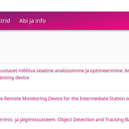
trid
Abi ja info
skustaset mõõtva seadme analüüsimine ja optimeerimine. An
sensing device
e Remote Monitoring Device for the Intermediate Station o
erimis- ja jälgimissüsteem. Object Detection and Tracking B