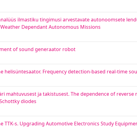
analüüs ilmastiku tingimusi arvestavate autonoomsete len
 for Weather Dependant Autonomous Missions
pment of sound generaator robot
ne helisüntesaator. Frequency detection-based real-time so
ääri mahtuvusest ja takistusest. The dependence of reverse 
 Schottky diodes
 TTK-s. Upgrading Automotive Electronics Study Equipmen