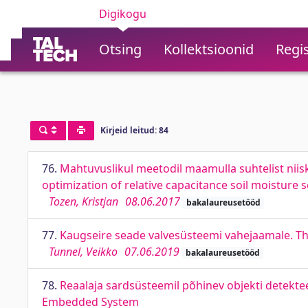
Digikogu
Otsing
Kollektsioonid
Regis
Kirjeid leitud: 84
76.
Mahtuvuslikul meetodil maamulla suhtelist nii
optimization of relative capacitance soil moisture 
Tozen, Kristjan
08.06.2017
bakalaureusetööd
77.
Kaugseire seade valvesüsteemi vahejaamale. Th
Tunnel, Veikko
07.06.2019
bakalaureusetööd
78.
Reaalaja sardsüsteemil põhinev objekti detekte
Embedded System