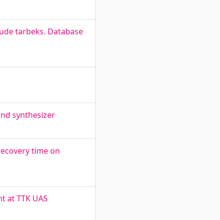
dude tarbeks. Database
und synthesizer
recovery time on
t at TTK UAS