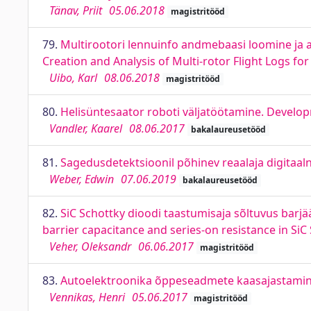
Tänav, Priit
05.06.2018
magistritööd
79.
Multirootori lennuinfo andmebaasi loomine ja 
Creation and Analysis of Multi-rotor Flight Logs
Uibo, Karl
08.06.2018
magistritööd
80.
Helisüntesaator roboti väljatöötamine. Develo
Vandler, Kaarel
08.06.2017
bakalaureusetööd
81.
Sagedusdetektsioonil põhinev reaalaja digitaal
Weber, Edwin
07.06.2019
bakalaureusetööd
82.
SiC Schottky dioodi taastumisaja sõltuvus barj
barrier capacitance and series-on resistance in SiC
Veher, Oleksandr
06.06.2017
magistritööd
83.
Autoelektroonika õppeseadmete kaasajastamine
Vennikas, Henri
05.06.2017
magistritööd