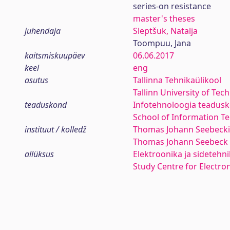
series-on resistance
master's theses
juhendaja
Sleptšuk, Natalja
Toompuu, Jana
kaitsmiskuupäev
06.06.2017
keel
eng
asutus
Tallinna Tehnikaülikool
Tallinn University of Tec
teaduskond
Infotehnoloogia teadus
School of Information T
instituut / kolledž
Thomas Johann Seebecki 
Thomas Johann Seebeck 
allüksus
Elektroonika ja sideteh
Study Centre for Electr