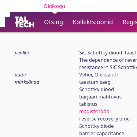
Digikogu
Otsing
Kollektsioonid
Regis
pealkiri
SiC Schottky dioodi taas
The dependence of revers
resistance in SiC Schottk
autor
Veher, Oleksandr
märksõnad
taastumisaeg
Schottky diood
barjääri mahtuvus
takistus
magistritööd
reverse recovery time
Schottky diode
barrier capacitance