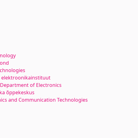
hnology
kond
echnologies
elektroonikainstituut
Department of Electronics
nika õppekeskus
onics and Communication Technologies