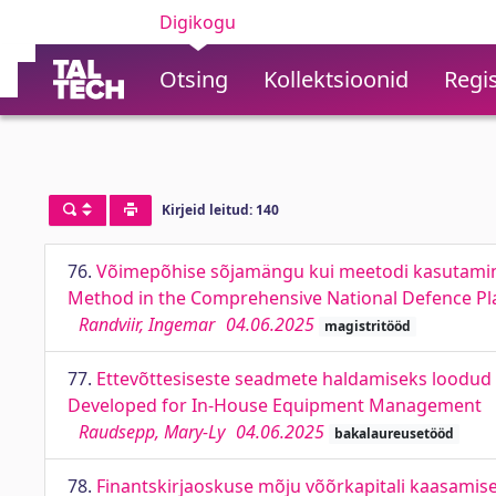
Digikogu
Otsing
Kollektsioonid
Regis
Kirjeid leitud: 140
76.
Võimepõhise sõjamängu kui meetodi kasutamine 
Method in the Comprehensive National Defence Pl
Randviir, Ingemar
04.06.2025
magistritööd
77.
Ettevõttesiseste seadmete haldamiseks loodud
Developed for In-House Equipment Management
Raudsepp, Mary-Ly
04.06.2025
bakalaureusetööd
78.
Finantskirjaoskuse mõju võõrkapitali kaasamisele