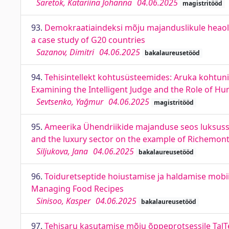
Saretok, Katariina Johanna
04.06.2025
magistritööd
93.
Demokraatiaindeksi mõju majanduslikule heaolul
a case study of G20 countries
Sazanov, Dimitri
04.06.2025
bakalaureusetööd
94.
Tehisintellekt kohtusüsteemides: Aruka kohtuniku 
Examining the Intelligent Judge and the Role of H
Sevtsenko, Yağmur
04.06.2025
magistritööd
95.
Ameerika Ühendriikide majanduse seos luksusse
and the luxury sector on the example of Richemon
Siljukova, Jana
04.06.2025
bakalaureusetööd
96.
Toiduretseptide hoiustamise ja haldamise mobi
Managing Food Recipes
Sinisoo, Kasper
04.06.2025
bakalaureusetööd
97.
Tehisaru kasutamise mõju õppeprotsessile TalTec