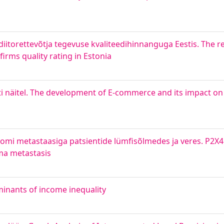
s
diitorettevõtja tegevuse kvaliteedihinnanguga Eestis. The 
rms quality rating in Estonia
ti näitel. The development of E-commerce and its impact o
omi metastaasiga patsientide lümfisõlmedes ja veres. P2X4
ma metastasis
inants of income inequality