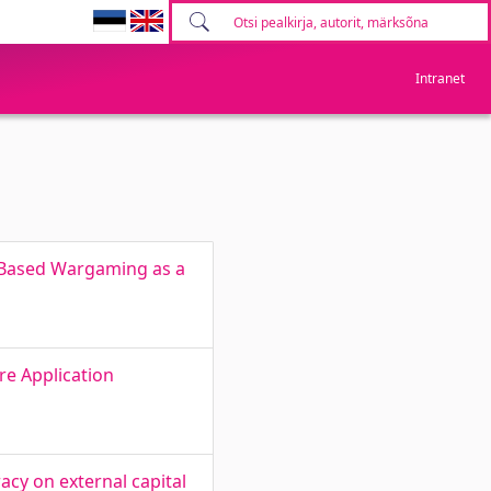
Intranet
y-Based Wargaming as a
e Application
acy on external capital