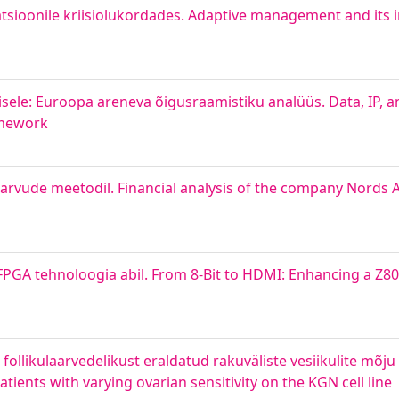
ivatsioonile kriisiolukordades. Adaptive management and it
le: Euroopa areneva õigusraamistiku analüüs. Data, IP, an
amework
arvude meetodil. Financial analysis of the company Nords AS
e FPGA tehnoloogia abil. From 8-Bit to HDMI: Enhancing a Z
ollikulaarvedelikust eraldatud rakuväliste vesiikulite mõju 
 patients with varying ovarian sensitivity on the KGN cell line