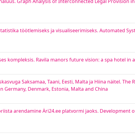
analüüs. Graph Analysis of Interconnected Legal Provision i
statistika töötlemiseks ja visualiseerimiseks. Automated Sy
ises kompleksis. Ravila manors future vision: a spa hotel in 
svuga Saksamaa, Taani, Eesti, Malta ja Hiina näitel. The 
n Germany, Denmark, Estonia, Malta and China
ööriista arendamine Äri24.ee platvormi jaoks. Development o