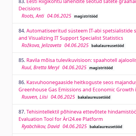
83.
Eesti Riigikohtu lahendite seotud sätete graafi
Decisions
Roots, Anti
04.06.2025
magistritööd
84.
Automatiseeritud süsteem IT-abi spetsialistide 
and Visualizing IT Support Specialist Statistics
Rožkova, Jelizaveta
04.06.2025
bakalaureusetööd
85.
Ravila mõisa tulevikuvisioon: spaahotell ajalool
Ruul, Bretta Meryl
04.06.2025
magistritööd
86.
Kasvuhoonegaaside heitkoguste seos majanduska
Greenhouse Gas Emissions and Economic Growth i
Ruuven, Liisi
04.06.2025
bakalaureusetööd
87.
Tehisintellektil põhineva ettevõtete hindamist
Evaluation Tool for Äri24.ee Platform
Ryabchikov, David
04.06.2025
bakalaureusetööd