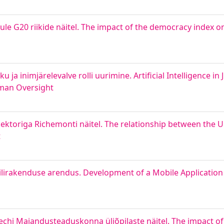
e G20 riikide näitel. The impact of the democracy index o
ja inimjärelevalve rolli uurimine. Artificial Intelligence in 
uman Oversight
ktoriga Richemonti näitel. The relationship between the 
t
ilirakenduse arendus. Development of a Mobile Application
hi Majandusteaduskonna üliõpilaste näitel. The impact of ar