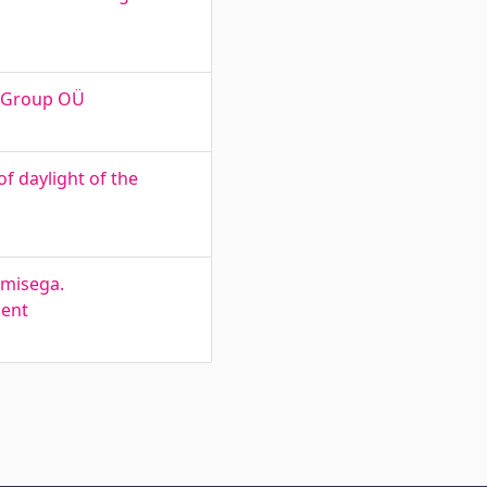
n Group OÜ
f daylight of the
amisega.
ment