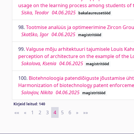
usage on the learning process among students of 
Siska, Teodor
04.06.2025
bakalaureusetööd
98.
Tootmise analüüs ja optimeerimine Zircon Grou
Skatško, Igor
04.06.2025
magistritööd
99.
Valguse mõju arhitektuuri tajumisele Louis Kahn
perception of architecture on the example of the L
Sokolova, Ksenia
04.06.2025
magistritööd
100.
Biotehnoloogia patendiõiguste jõustamise üh
Harmonization of biotechnology patent enforcement
Solovjov, Nikita
04.06.2025
magistritööd
Kirjeid leitud: 140
««
First
«
Previous
1
2
3
4
5
6
»
Next
»»
Last