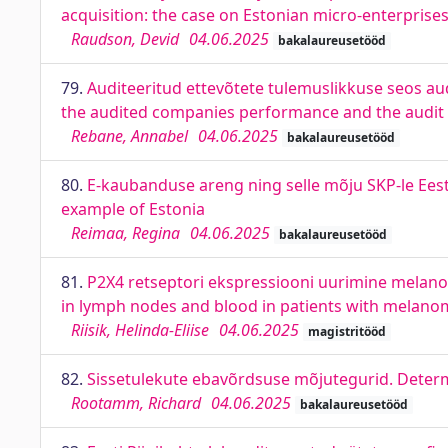
acquisition: the case on Estonian micro-enterprise
Raudson, Devid
04.06.2025
bakalaureusetööd
79.
Auditeeritud ettevõtete tulemuslikkuse seos au
the audited companies performance and the audit fi
Rebane, Annabel
04.06.2025
bakalaureusetööd
80.
E-kaubanduse areng ning selle mõju SKP-le Ees
example of Estonia
Reimaa, Regina
04.06.2025
bakalaureusetööd
81.
P2X4 retseptori ekspressiooni uurimine melano
in lymph nodes and blood in patients with melano
Riisik, Helinda-Eliise
04.06.2025
magistritööd
82.
Sissetulekute ebavõrdsuse mõjutegurid. Determ
Rootamm, Richard
04.06.2025
bakalaureusetööd