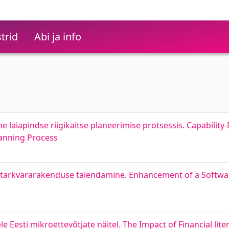
trid
Abi ja info
laiapindse riigikaitse planeerimise protsessis. Capabilit
anning Process
 tarkvararakenduse täiendamine. Enhancement of a Softwar
 Eesti mikroettevõtjate näitel. The Impact of Financial liter