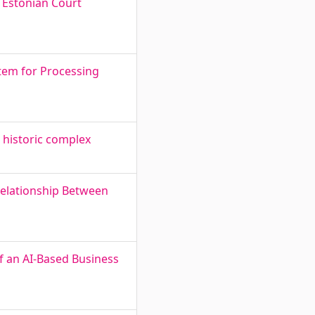
n Estonian Court
stem for Processing
a historic complex
Relationship Between
f an AI-Based Business