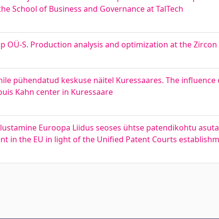
the School of Business and Governance at TalTech
p OÜ-S. Production analysis and optimization at the Zirco
ile pühendatud keskuse näitel Kuressaares. The influence o
ouis Kahn center in Kuressaare
tlustamine Euroopa Liidus seoses ühtse patendikohtu asut
 in the EU in light of the Unified Patent Courts establish