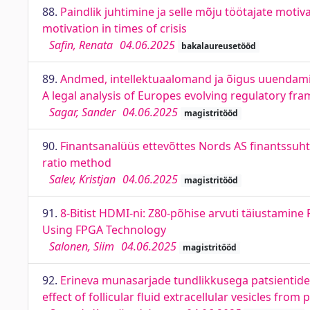
88.
Paindlik juhtimine ja selle mõju töötajate mot
motivation in times of crisis
Safin, Renata
04.06.2025
bakalaureusetööd
89.
Andmed, intellektuaalomand ja õigus uuendamise
A legal analysis of Europes evolving regulatory fr
Sagar, Sander
04.06.2025
magistritööd
90.
Finantsanalüüs ettevõttes Nords AS finantssuht
ratio method
Salev, Kristjan
04.06.2025
magistritööd
91.
8-Bitist HDMI-ni: Z80-põhise arvuti täiustamin
Using FPGA Technology
Salonen, Siim
04.06.2025
magistritööd
92.
Erineva munasarjade tundlikkusega patsientide f
effect of follicular fluid extracellular vesicles from