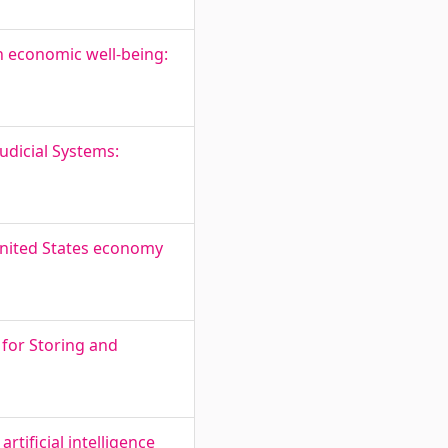
n economic well-being:
Judicial Systems:
United States economy
 for Storing and
tificial intelligence