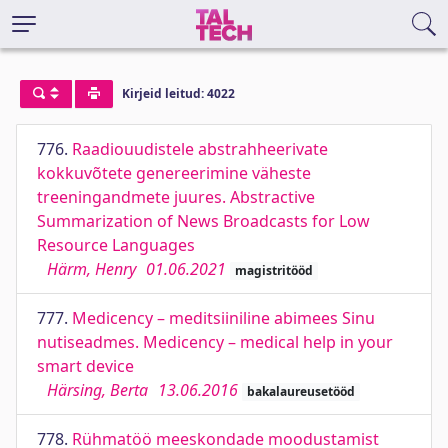
Kirjeid leitud: 4022
776.
Raadiouudistele abstrahheerivate
kokkuvõtete genereerimine väheste
treeningandmete juures. Abstractive
Summarization of News Broadcasts for Low
Resource Languages
Härm, Henry
01.06.2021
magistritööd
777.
Medicency – meditsiiniline abimees Sinu
nutiseadmes. Medicency – medical help in your
smart device
Härsing, Berta
13.06.2016
bakalaureusetööd
778.
Rühmatöö meeskondade moodustamist