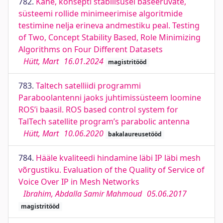
782.
Kahe, konsepti stabiilsusel baseeruvate,
süsteemi rollide minimeerimise algoritmide
testimine nelja erineva andmestiku peal. Testing
of Two, Concept Stability Based, Role Minimizing
Algorithms on Four Different Datasets
Hütt, Mart
16.01.2024
magistritööd
783.
Taltech satelliidi programmi
Paraboolantenni jaoks juhtimissüsteem loomine
ROS’i baasil. ROS based control system for
TalTech satellite program’s parabolic antenna
Hütt, Mart
10.06.2020
bakalaureusetööd
784.
Hääle kvaliteedi hindamine läbi IP läbi mesh
võrgustiku. Evaluation of the Quality of Service of
Voice Over IP in Mesh Networks
Ibrahim, Abdalla Samir Mahmoud
05.06.2017
magistritööd