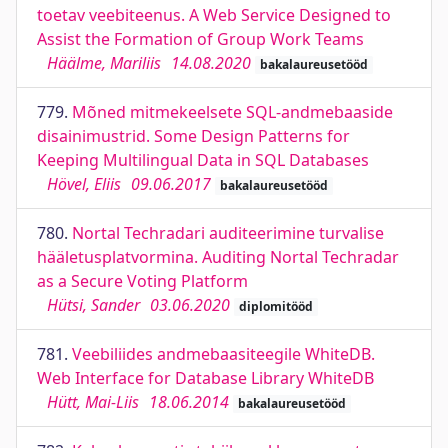
toetav veebiteenus. A Web Service Designed to
Assist the Formation of Group Work Teams
Häälme, Mariliis
14.08.2020
bakalaureusetööd
779.
Mõned mitmekeelsete SQL-andmebaaside
disainimustrid. Some Design Patterns for
Keeping Multilingual Data in SQL Databases
Hövel, Eliis
09.06.2017
bakalaureusetööd
780.
Nortal Techradari auditeerimine turvalise
hääletusplatvormina. Auditing Nortal Techradar
as a Secure Voting Platform
Hütsi, Sander
03.06.2020
diplomitööd
781.
Veebiliides andmebaasiteegile WhiteDB.
Web Interface for Database Library WhiteDB
Hütt, Mai-Liis
18.06.2014
bakalaureusetööd