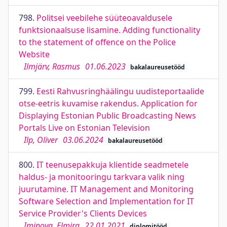
798.
Politsei veebilehe süüteoavaldusele
funktsionaalsuse lisamine. Adding functionality
to the statement of offence on the Police
Website
Ilmjärv, Rasmus
01.06.2023
bakalaureusetööd
799.
Eesti Rahvusringhäälingu uudisteportaalide
otse-eetris kuvamise rakendus. Application for
Displaying Estonian Public Broadcasting News
Portals Live on Estonian Television
Ilp, Oliver
03.06.2024
bakalaureusetööd
800.
IT teenusepakkuja klientide seadmetele
haldus- ja monitooringu tarkvara valik ning
juurutamine. IT Management and Monitoring
Software Selection and Implementation for IT
Service Provider's Clients Devices
Iminova, Elmira
22.01.2021
diplomitööd