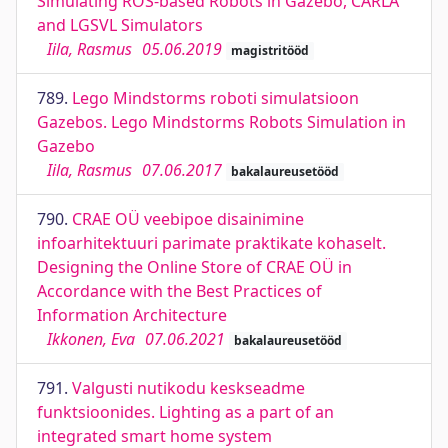
Simulating ROS-based Robots in Gazebo, CARLA
and LGSVL Simulators
Iila, Rasmus
05.06.2019
magistritööd
789.
Lego Mindstorms roboti simulatsioon
Gazebos. Lego Mindstorms Robots Simulation in
Gazebo
Iila, Rasmus
07.06.2017
bakalaureusetööd
790.
CRAE OÜ veebipoe disainimine
infoarhitektuuri parimate praktikate kohaselt.
Designing the Online Store of CRAE OÜ in
Accordance with the Best Practices of
Information Architecture
Ikkonen, Eva
07.06.2021
bakalaureusetööd
791.
Valgusti nutikodu keskseadme
funktsioonides. Lighting as a part of an
integrated smart home system