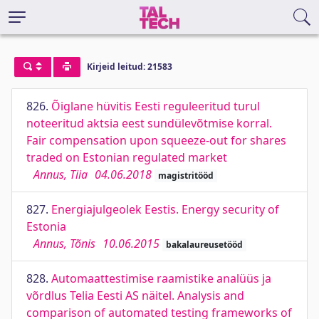
Kirjeid leitud: 21583
826.
Õiglane hüvitis Eesti reguleeritud turul
noteeritud aktsia eest sundülevõtmise korral.
Fair compensation upon squeeze-out for shares
traded on Estonian regulated market
Annus, Tiia
04.06.2018
magistritööd
827.
Energiajulgeolek Eestis. Energy security of
Estonia
Annus, Tõnis
10.06.2015
bakalaureusetööd
828.
Automaattestimise raamistike analüüs ja
võrdlus Telia Eesti AS näitel. Analysis and
comparison of automated testing frameworks of