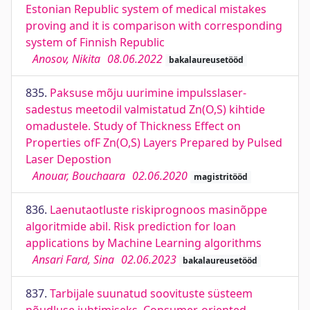
Estonian Republic system of medical mistakes
proving and it is comparison with corresponding
system of Finnish Republic
Anosov, Nikita
08.06.2022
bakalaureusetööd
835.
Paksuse mõju uurimine impulsslaser-
sadestus meetodil valmistatud Zn(O,S) kihtide
omadustele. Study of Thickness Effect on
Properties ofF Zn(O,S) Layers Prepared by Pulsed
Laser Depostion
Anouar, Bouchaara
02.06.2020
magistritööd
836.
Laenutaotluste riskiprognoos masinõppe
algoritmide abil. Risk prediction for loan
applications by Machine Learning algorithms
Ansari Fard, Sina
02.06.2023
bakalaureusetööd
837.
Tarbijale suunatud soovituste süsteem