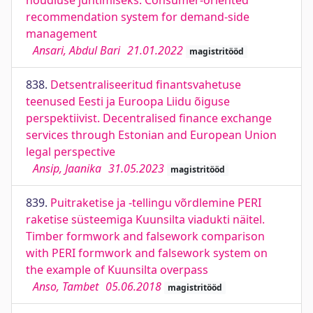
nõudluse juhtimiseks. Consumer-oriented
recommendation system for demand-side
management
Ansari, Abdul Bari
21.01.2022
magistritööd
838.
Detsentraliseeritud finantsvahetuse
teenused Eesti ja Euroopa Liidu õiguse
perspektiivist. Decentralised finance exchange
services through Estonian and European Union
legal perspective
Ansip, Jaanika
31.05.2023
magistritööd
839.
Puitraketise ja -tellingu võrdlemine PERI
raketise süsteemiga Kuunsilta viadukti näitel.
Timber formwork and falsework comparison
with PERI formwork and falsework system on
the example of Kuunsilta overpass
Anso, Tambet
05.06.2018
magistritööd