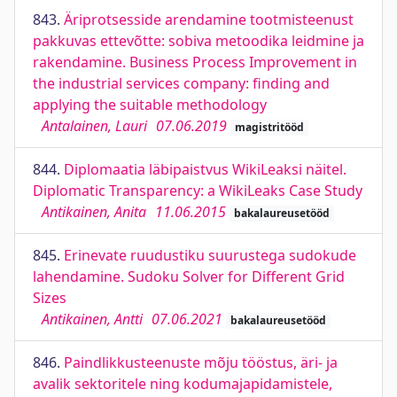
843.
Äriprotsesside arendamine tootmisteenust
pakkuvas ettevõtte: sobiva metoodika leidmine ja
rakendamine. Business Process Improvement in
the industrial services company: finding and
applying the suitable methodology
Antalainen, Lauri
07.06.2019
magistritööd
844.
Diplomaatia läbipaistvus WikiLeaksi näitel.
Diplomatic Transparency: a WikiLeaks Case Study
Antikainen, Anita
11.06.2015
bakalaureusetööd
845.
Erinevate ruudustiku suurustega sudokude
lahendamine. Sudoku Solver for Different Grid
Sizes
Antikainen, Antti
07.06.2021
bakalaureusetööd
846.
Paindlikkusteenuste mõju tööstus, äri- ja
avalik sektoritele ning kodumajapidamistele,