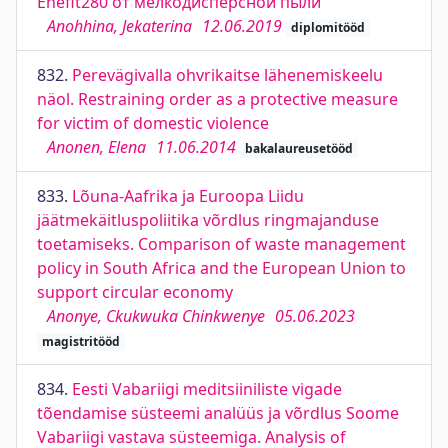
Enefit280 от мелкодисперсной пыли
Anohhina, Jekaterina
12.06.2019
diplomitööd
832.
Perevägivalla ohvrikaitse lähenemiskeelu
näol. Restraining order as a protective measure
for victim of domestic violence
Anonen, Elena
11.06.2014
bakalaureusetööd
833.
Lõuna-Aafrika ja Euroopa Liidu
jäätmekäitluspoliitika võrdlus ringmajanduse
toetamiseks. Comparison of waste management
policy in South Africa and the European Union to
support circular economy
Anonye, Ckukwuka Chinkwenye
05.06.2023
magistritööd
834.
Eesti Vabariigi meditsiiniliste vigade
tõendamise süsteemi analüüs ja võrdlus Soome
Vabariigi vastava süsteemiga. Analysis of