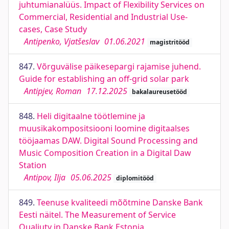
juhtumianalüüs. Impact of Flexibility Services on
Commercial, Residential and Industrial Use-
cases, Case Study
Antipenko, Vjatšeslav
01.06.2021
magistritööd
847.
Võrguvälise päikesepargi rajamise juhend.
Guide for establishing an off-grid solar park
Antipjev, Roman
17.12.2025
bakalaureusetööd
848.
Heli digitaalne töötlemine ja
muusikakompositsiooni loomine digitaalses
tööjaamas DAW. Digital Sound Processing and
Music Composition Creation in a Digital Daw
Station
Antipov, Ilja
05.06.2025
diplomitööd
849.
Teenuse kvaliteedi mõõtmine Danske Bank
Eesti näitel. The Measurement of Service
Qualiuty in Danske Bank Estonia