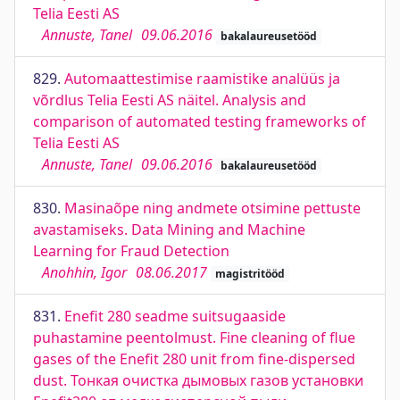
Telia Eesti AS
Annuste, Tanel
09.06.2016
bakalaureusetööd
829.
Automaattestimise raamistike analüüs ja
võrdlus Telia Eesti AS näitel. Analysis and
comparison of automated testing frameworks of
Telia Eesti AS
Annuste, Tanel
09.06.2016
bakalaureusetööd
830.
Masinaõpe ning andmete otsimine pettuste
avastamiseks. Data Mining and Machine
Learning for Fraud Detection
Anohhin, Igor
08.06.2017
magistritööd
831.
Enefit 280 seadme suitsugaaside
puhastamine peentolmust. Fine cleaning of flue
gases of the Enefit 280 unit from fine-dispersed
dust. Тонкая очистка дымовых газов установки