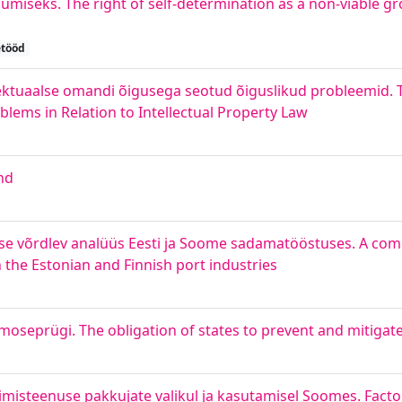
iseks. The right of self-determination as a non-viable grou
etööd
llektuaalse omandi õigusega seotud õiguslikud probleemid.
blems in Relation to Intellectual Property Law
and
mise võrdlev analüüs Eesti ja Soome sadamatööstuses. A comp
n the Estonian and Finnish port industries
oseprügi. The obligation of states to prevent and mitigat
imisteenuse pakkujate valikul ja kasutamisel Soomes. Fact