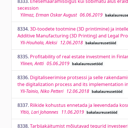
8333.
Enesemääramisõigus kui sobimatu alus eraldum
secession
Yilmaz, Erman Oskar August
06.06.2019
bakalaureus
8334.
3D-toodete tootmine (3D printimine) ja inte
Additive Manufacturing (3D Printing) and Legal Pro
Yli-Houhala, Aleksi
12.06.2018
bakalaureusetööd
8335.
Profitability of real estate investment in Finl
Ylinen, Antti
05.06.2019
bakalaureusetööd
8336.
Digitaliseerimise protsessi ja selle rakenda
the digitalization process and its implementation i
Yli-Tainio, Niko Petteri
12.06.2018
bakalaureusetööd
8337.
Riikide kohustus ennetada ja leevendada kosm
Yltiö, Lari Johannes
11.06.2019
bakalaureusetööd
8338.
Tarbijakäitumist mõjutavad tegurid investeer