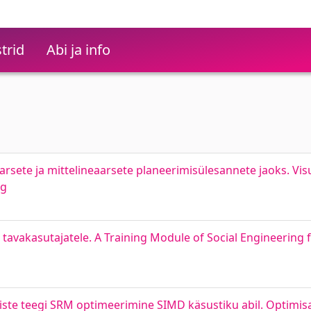
trid
Abi ja info
arsete ja mittelineaarsete planeerimisülesannete jaoks. Visu
ng
tavakasutajatele. A Training Module of Social Engineering 
te teegi SRM optimeerimine SIMD käsustiku abil. Optimisa