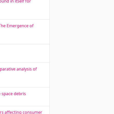
nd in itself for
 The Emergence of
arative analysis of
e space debris
ors affecting consumer