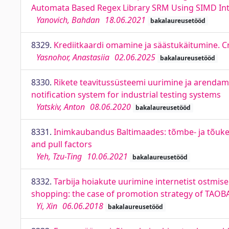
Automata Based Regex Library SRM Using SIMD Int
Yanovich, Bahdan
18.06.2021
bakalaureusetööd
8329.
Krediitkaardi omamine ja säästukäitumine. C
Yasnohor, Anastasiia
02.06.2025
bakalaureusetööd
8330.
Rikete teavitussüsteemi uurimine ja arendami
notification system for industrial testing systems
Yatskiv, Anton
08.06.2020
bakalaureusetööd
8331.
Inimkaubandus Baltimaades: tõmbe- ja tõukefa
and pull factors
Yeh, Tzu-Ting
10.06.2021
bakalaureusetööd
8332.
Tarbija hoiakute uurimine internetist ostmise
shopping: the case of promotion strategy of TA
Yi, Xin
06.06.2018
bakalaureusetööd