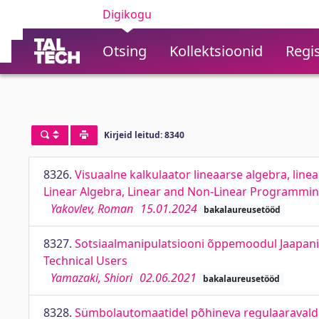
Digikogu
Otsing
Kollektsioonid
Regis
Kirjeid leitud: 8340
8326.
Visuaalne kalkulaator lineaarse algebra, linea
Linear Algebra, Linear and Non-Linear Programmi
Yakovlev, Roman
15.01.2024
bakalaureusetööd
8327.
Sotsiaalmanipulatsiooni õppemoodul Jaapani 
Technical Users
Yamazaki, Shiori
02.06.2021
bakalaureusetööd
8328.
Sümbolautomaatidel põhineva regulaaravaldis