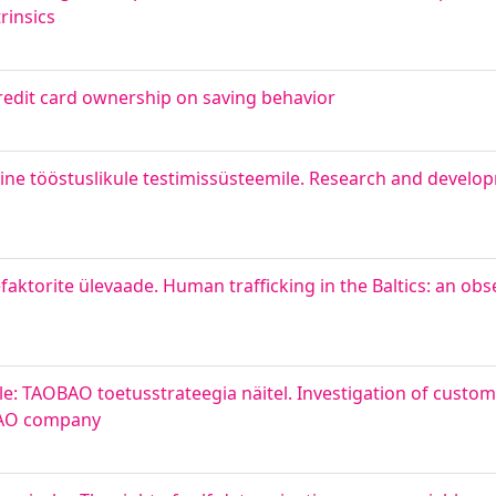
rinsics
redit card ownership on saving behavior
ne tööstuslikule testimissüsteemile. Research and develop
ktorite ülevaade. Human trafficking in the Baltics: an obs
le: TAOBAO toetusstrateegia näitel. Investigation of custom
OBAO company