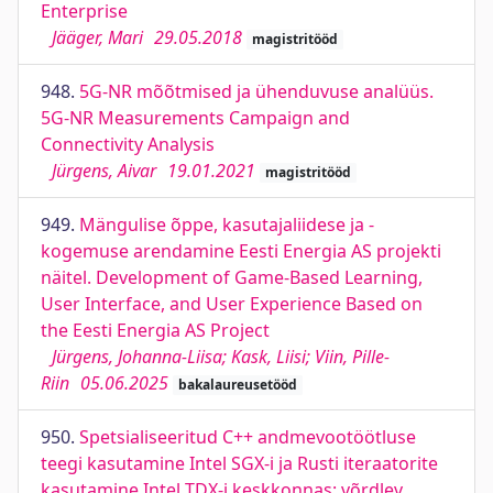
Enterprise
Jääger, Mari
29.05.2018
magistritööd
948.
5G-NR mõõtmised ja ühenduvuse analüüs.
5G-NR Measurements Campaign and
Connectivity Analysis
Jürgens, Aivar
19.01.2021
magistritööd
949.
Mängulise õppe, kasutajaliidese ja -
kogemuse arendamine Eesti Energia AS projekti
näitel. Development of Game-Based Learning,
User Interface, and User Experience Based on
the Eesti Energia AS Project
Jürgens, Johanna-Liisa; Kask, Liisi; Viin, Pille-
Riin
05.06.2025
bakalaureusetööd
950.
Spetsialiseeritud C++ andmevootöötluse
teegi kasutamine Intel SGX-i ja Rusti iteraatorite
kasutamine Intel TDX-i keskkonnas: võrdlev