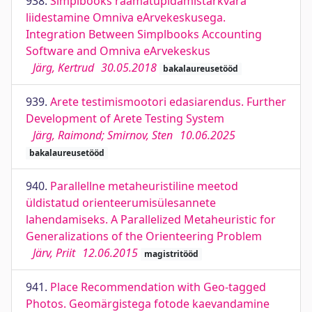
938.
Simplbooks raamatupidamistarkvara
liidestamine Omniva eArvekeskusega.
Integration Between Simplbooks Accounting
Software and Omniva eArvekeskus
Järg, Kertrud
30.05.2018
bakalaureusetööd
939.
Arete testimismootori edasiarendus. Further
Development of Arete Testing System
Järg, Raimond; Smirnov, Sten
10.06.2025
bakalaureusetööd
940.
Parallellne metaheuristiline meetod
üldistatud orienteerumisülesannete
lahendamiseks. A Parallelized Metaheuristic for
Generalizations of the Orienteering Problem
Järv, Priit
12.06.2015
magistritööd
941.
Place Recommendation with Geo-tagged
Photos. Geomärgistega fotode kaevandamine