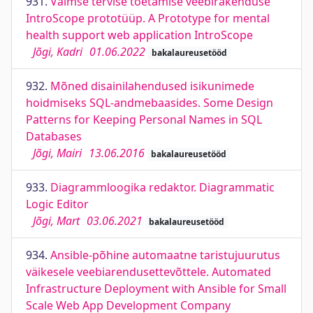
931.
Vaimse tervise toetamise veebirakenduse
IntroScope prototüüp. A Prototype for mental
health support web application IntroScope
Jõgi, Kadri
01.06.2022
bakalaureusetööd
932.
Mõned disainilahendused isikunimede
hoidmiseks SQL-andmebaasides. Some Design
Patterns for Keeping Personal Names in SQL
Databases
Jõgi, Mairi
13.06.2016
bakalaureusetööd
933.
Diagrammloogika redaktor. Diagrammatic
Logic Editor
Jõgi, Mart
03.06.2021
bakalaureusetööd
934.
Ansible-põhine automaatne taristujuurutus
väikesele veebiarendusettevõttele. Automated
Infrastructure Deployment with Ansible for Small
Scale Web App Development Company