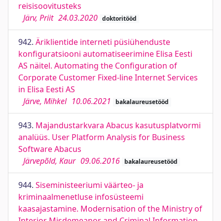
reisisoovitusteks
Järv, Priit
24.03.2020
doktoritööd
942.
Äriklientide interneti püsiühenduste
konfiguratsiooni automatiseerimine Elisa Eesti
AS näitel. Automating the Configuration of
Corporate Customer Fixed-line Internet Services
in Elisa Eesti AS
Järve, Mihkel
10.06.2021
bakalaureusetööd
943.
Majandustarkvara Abacus kasutusplatvormi
analüüs. User Platform Analysis for Business
Software Abacus
Järvepõld, Kaur
09.06.2016
bakalaureusetööd
944.
Siseministeeriumi väärteo- ja
kriminaalmenetluse infosüsteemi
kaasajastamine. Modernisation of the Ministry of
Interior Misdemeanor and Criminal Information