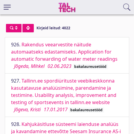
Kirjeid leitud: 4022
926.
Rakendus veearvestite näitude
automaatseks edastamiseks. Application for
automatic forwarding of water meter readings
Jõgeda, Mihkel
02.06.2023
bakalaureusetööd
927.
Tallinn.ee spordiürituste veebikeskkonna
kasutatavuse analüüsimine, parendamine ja
testimine. Usability analysis, improvement and
testing of sportsevents in tallinn.ee website
Jõgeva, Kristi
17.01.2017
bakalaureusetööd
928.
Kahjukäsitluse süsteemi laienduse analüüs
ja kavandamine ettevõtte Seesam Insurance AS-i