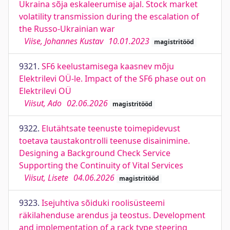
Ukraina sõja eskaleerumise ajal. Stock market
volatility transmission during the escalation of
the Russo-Ukrainian war
Viise, Johannes Kustav
10.01.2023
magistritööd
9321.
SF6 keelustamisega kaasnev mõju
Elektrilevi OÜ-le. Impact of the SF6 phase out on
Elektrilevi OÜ
Viisut, Ado
02.06.2026
magistritööd
9322.
Elutähtsate teenuste toimepidevust
toetava taustakontrolli teenuse disainimine.
Designing a Background Check Service
Supporting the Continuity of Vital Services
Viisut, Lisete
04.06.2026
magistritööd
9323.
Isejuhtiva sõiduki roolisüsteemi
räkilahenduse arendus ja teostus. Development
and implementation of a rack type steering