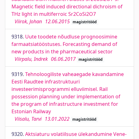
Magnetic field induced directional dichroism of
THz light in multiferroic Sr2CoSi2O7
Viirok, Johan
12.06.2015
magistritööd
9318.
Uute toodete nõudluse prognoosimine
farmaatsiatööstuses. Forecasting demand of
new products in the pharmaceutical sector
Viirpalu, Indrek
06.06.2017
magistritööd
9319.
Tehnoloogiliste vaheaegade kavandamine
Eesti Raudtee infrastruktuuri
investeerimisprogrammi elluviimisel. Rail
possession planning under implementation of
the program of infrastructure investment for
Estonian Railway
Viisalu, Tarvi
13.01.2022
magistritööd
9320.
Aktsiaturu volatiilsuse ülekandumine Vene-