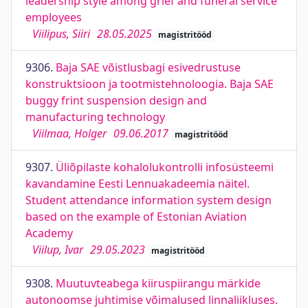
leadership style among grief and funeral service
employees
Viilipus, Siiri
28.05.2025
magistritööd
9306.
Baja SAE võistlusbagi esivedrustuse
konstruktsioon ja tootmistehnoloogia. Baja SAE
buggy frint suspension design and
manufacturing technology
Viilmaa, Holger
09.06.2017
magistritööd
9307.
Üliõpilaste kohalolukontrolli infosüsteemi
kavandamine Eesti Lennuakadeemia näitel.
Student attendance information system design
based on the example of Estonian Aviation
Academy
Viilup, Ivar
29.05.2023
magistritööd
9308.
Muutuvteabega kiiruspiirangu märkide
autonoomse juhtimise võimalused linnaliikluses.