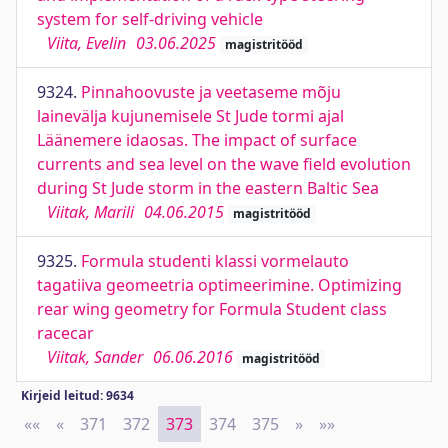
system for self-driving vehicle
Viita, Evelin
03.06.2025
magistritööd
9324.
Pinnahoovuste ja veetaseme mõju
lainevälja kujunemisele St Jude tormi ajal
Läänemere idaosas. The impact of surface
currents and sea level on the wave field evolution
during St Jude storm in the eastern Baltic Sea
Viitak, Marili
04.06.2015
magistritööd
9325.
Formula studenti klassi vormelauto
tagatiiva geomeetria optimeerimine. Optimizing
rear wing geometry for Formula Student class
racecar
Viitak, Sander
06.06.2016
magistritööd
Kirjeid leitud: 9634
««
First
«
Previous
371
372
373
374
375
»
Next
»»
Last