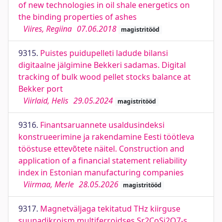
of new technologies in oil shale energetics on
the binding properties of ashes
Viires, Regiina
07.06.2018
magistritööd
9315.
Puistes puidupelleti ladude bilansi
digitaalne jälgimine Bekkeri sadamas. Digital
tracking of bulk wood pellet stocks balance at
Bekker port
Viirlaid, Helis
29.05.2024
magistritööd
9316.
Finantsaruannete usaldusindeksi
konstrueerimine ja rakendamine Eesti töötleva
tööstuse ettevõtete näitel. Construction and
application of a financial statement reliability
index in Estonian manufacturing companies
Viirmaa, Merle
28.05.2026
magistritööd
9317.
Magnetväljaga tekitatud THz kiirguse
suunadikroism multiferroidses Sr2CoSi2O7-s.