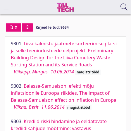
Kirjeid leitud: 9634
9301.
Liiva kalmistu jäätmete sorteerimise platsi
ja selle teenindusteede eelprojekt. Preliminary
Building Design for the Liiva Cemetery Waste
Sorting Station and its Service Roads
Viiklepp, Margus
10.06.2014
magistritööd
9302.
Balassa-Samuelsoni efekti mõju
inflatsioonile Euroopa riikides. The impact of
Balassa-Samuelson effect on inflation in Europa
Viikna, Berit
11.06.2014
magistritööd
9303.
Krediidiriski hindamine ja eeldatavate
krediidikahjude mõõtmine: vastavus