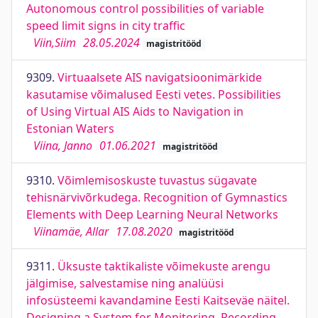
Autonomous control possibilities of variable
speed limit signs in city traffic
Viin,Siim
28.05.2024
magistritööd
9309.
Virtuaalsete AIS navigatsioonimärkide
kasutamise võimalused Eesti vetes. Possibilities
of Using Virtual AIS Aids to Navigation in
Estonian Waters
Viina, Janno
01.06.2021
magistritööd
9310.
Võimlemisoskuste tuvastus sügavate
tehisnärvivõrkudega. Recognition of Gymnastics
Elements with Deep Learning Neural Networks
Viinamäe, Allar
17.08.2020
magistritööd
9311.
Üksuste taktikaliste võimekuste arengu
jälgimise, salvestamise ning analüüsi
infosüsteemi kavandamine Eesti Kaitseväe näitel.
Designing a System for Monitoring, Recording