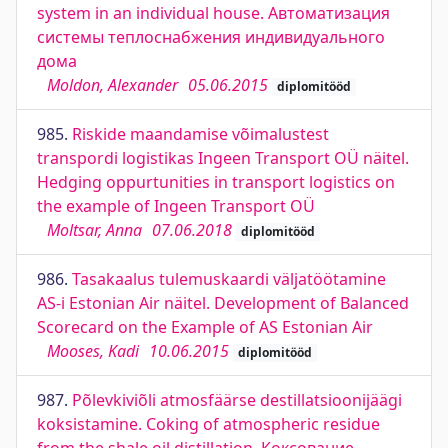
system in an individual house. Автоматизация
системы теплоснабжения индивидуального
дома
Moldon, Alexander
05.06.2015
diplomitööd
985.
Riskide maandamise võimalustest
transpordi logistikas Ingeen Transport OÜ näitel.
Hedging oppurtunities in transport logistics on
the example of Ingeen Transport OÜ
Moltsar, Anna
07.06.2018
diplomitööd
986.
Tasakaalus tulemuskaardi väljatöötamine
AS-i Estonian Air näitel. Development of Balanced
Scorecard on the Example of AS Estonian Air
Mooses, Kadi
10.06.2015
diplomitööd
987.
Põlevkiviõli atmosfäärse destillatsioonijäägi
koksistamine. Coking of atmospheric residue