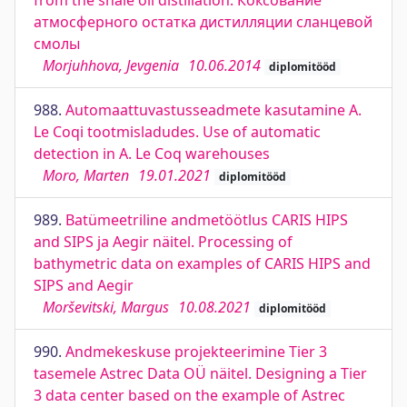
from the shale oil distillation. Коксование
атмосферного остатка дистилляции сланцевой
смолы
Morjuhhova, Jevgenia
10.06.2014
diplomitööd
988.
Automaattuvastusseadmete kasutamine A.
Le Coqi tootmisladudes. Use of automatic
detection in A. Le Coq warehouses
Moro, Marten
19.01.2021
diplomitööd
989.
Batümeetriline andmetöötlus CARIS HIPS
and SIPS ja Aegir näitel. Processing of
bathymetric data on examples of CARIS HIPS and
SIPS and Aegir
Morševitski, Margus
10.08.2021
diplomitööd
990.
Andmekeskuse projekteerimine Tier 3
tasemele Astrec Data OÜ näitel. Designing a Tier
3 data center based on the example of Astrec