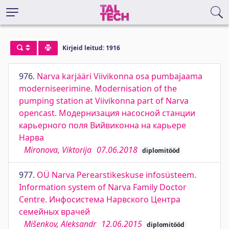
Kirjeid leitud: 1916
976.
Narva karjääri Viivikonna osa pumbajaama
moderniseerimine. Modernisation of the
pumping station at Viivikonna part of Narva
opencast. Модернизация насосной станции
карьерного поля Вийвиконна на карьере
Нарва
Mironova, Viktorija
07.06.2018
diplomitööd
977.
OÜ Narva Perearstikeskuse infosüsteem.
Information system of Narva Family Doctor
Centre. Инфосистема Нарвского Центра
семейных врачей
Mišenkov, Aleksandr
12.06.2015
diplomitööd