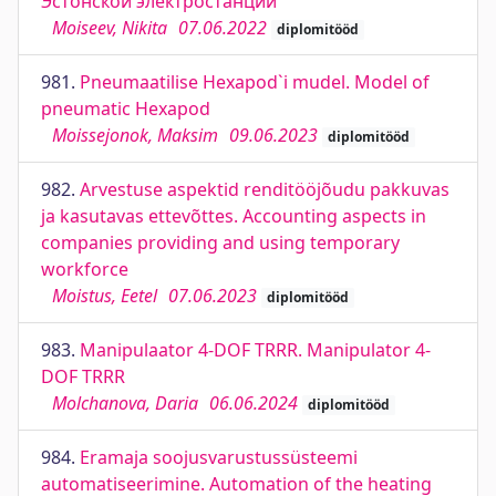
Эстонской электростанции
Moiseev, Nikita
07.06.2022
diplomitööd
981.
Pneumaatilise Hexapod`i mudel. Model of
pneumatic Hexapod
Moissejonok, Maksim
09.06.2023
diplomitööd
982.
Arvestuse aspektid renditööjõudu pakkuvas
ja kasutavas ettevõttes. Accounting aspects in
companies providing and using temporary
workforce
Moistus, Eetel
07.06.2023
diplomitööd
983.
Manipulaator 4-DOF TRRR. Manipulator 4-
DOF TRRR
Molchanova, Daria
06.06.2024
diplomitööd
984.
Eramaja soojusvarustussüsteemi
automatiseerimine. Automation of the heating