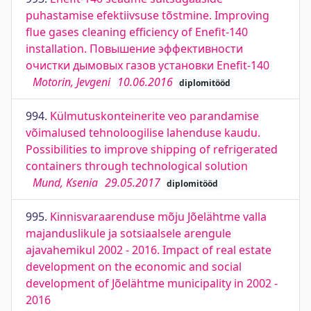
puhastamise efektiivsuse tõstmine. Improving
flue gases cleaning efficiency of Enefit-140
installation. Повышение эффективности
очистки дымовых газов установки Enefit-140
Motorin, Jevgeni
10.06.2016
diplomitööd
994.
Külmutuskonteinerite veo parandamise
võimalused tehnoloogilise lahenduse kaudu.
Possibilities to improve shipping of refrigerated
containers through technological solution
Mund, Ksenia
29.05.2017
diplomitööd
995.
Kinnisvaraarenduse mõju Jõelähtme valla
majanduslikule ja sotsiaalsele arengule
ajavahemikul 2002 - 2016. Impact of real estate
development on the economic and social
development of Jõelähtme municipality in 2002 -
2016