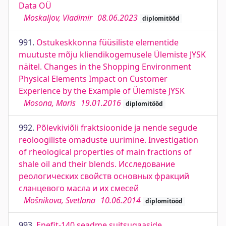
Data OÜ
Moskaljov, Vladimir
08.06.2023
diplomitööd
991.
Ostukeskkonna füüsiliste elementide
muutuste mõju kliendikogemusele Ülemiste JYSK
näitel. Changes in the Shopping Environment
Physical Elements Impact on Customer
Experience by the Example of Ülemiste JYSK
Mosona, Maris
19.01.2016
diplomitööd
992.
Põlevkiviõli fraktsioonide ja nende segude
reoloogiliste omaduste uurimine. Investigation
of rheological properties of main fractions of
shale oil and their blends. Исследование
реологических свойств основных фракций
сланцевого масла и их смесей
Mošnikova, Svetlana
10.06.2014
diplomitööd
993.
Enefit-140 seadme suitsugaaside