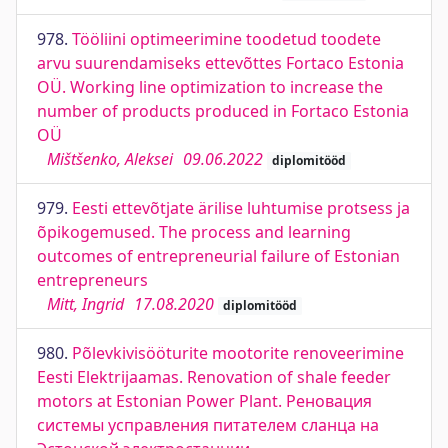
978.
Tööliini optimeerimine toodetud toodete
arvu suurendamiseks ettevõttes Fortaco Estonia
OÜ. Working line optimization to increase the
number of products produced in Fortaco Estonia
OÜ
Mištšenko, Aleksei
09.06.2022
diplomitööd
979.
Eesti ettevõtjate ärilise luhtumise protsess ja
õpikogemused. The process and learning
outcomes of entrepreneurial failure of Estonian
entrepreneurs
Mitt, Ingrid
17.08.2020
diplomitööd
980.
Põlevkivisööturite mootorite renoveerimine
Eesti Elektrijaamas. Renovation of shale feeder
motors at Estonian Power Plant. Реновация
системы усправления питателем сланца на