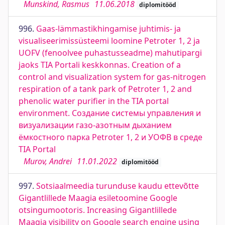
Munskind, Rasmus
11.06.2018
diplomitööd
996.
Gaas-lämmastikhingamise juhtimis- ja
visualiseerimissüsteemi loomine Petroter 1, 2 ja
UOFV (fenoolvee puhastusseadme) mahutipargi
jaoks TIA Portali keskkonnas. Creation of a
control and visualization system for gas-nitrogen
respiration of a tank park of Petroter 1, 2 and
phenolic water purifier in the TIA portal
environment. Создание системы управления и
визуализации газо-азотным дыханием
ёмкостного парка Petroter 1, 2 и УОФВ в среде
TIA Portal
Murov, Andrei
11.01.2022
diplomitööd
997.
Sotsiaalmeedia turunduse kaudu ettevõtte
Gigantlillede Maagia esiletoomine Google
otsingumootoris. Increasing Gigantlillede
Maagia visibility on Google search engine using