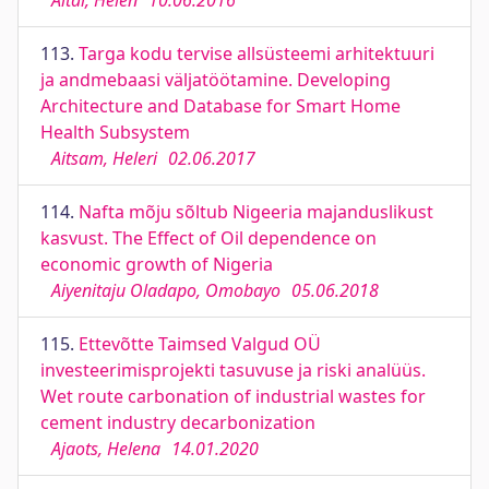
Aitai, Helen
10.06.2016
113.
Targa kodu tervise allsüsteemi arhitektuuri
ja andmebaasi väljatöötamine. Developing
Architecture and Database for Smart Home
Health Subsystem
Aitsam, Heleri
02.06.2017
114.
Nafta mõju sõltub Nigeeria majanduslikust
kasvust. The Effect of Oil dependence on
economic growth of Nigeria
Aiyenitaju Oladapo, Omobayo
05.06.2018
115.
Ettevõtte Taimsed Valgud OÜ
investeerimisprojekti tasuvuse ja riski analüüs.
Wet route carbonation of industrial wastes for
cement industry decarbonization
Ajaots, Helena
14.01.2020