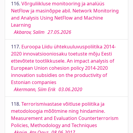
116.
Võrguliikluse monitooring ja analüüs
NetFlow ja masinõppe abil. Network Monitoring
and Analysis Using NetFlow and Machine
Learning
Akbarov, Salim
27.05.2026
117.
Euroopa Liidu ühtekuuluvuspoliitika 2014-
2020 innovatsiooniosaku toetuste mõju Eesti
ettevõtete tootlikkusele. An impact analysis of
European Union cohesion policy 2014-2020
innovation subsidies on the productivity of
Estonian companies
Akermann, Siim Erik
03.06.2020
118.
Terrorismivastase võitluse poliitika ja
metodoloogia mõõtmine ning hindamine.
Measurement and Evaluation Counterterrorism
Policies, Methodology and Techniques
Akgün, Ata Oguz
08.06.2017