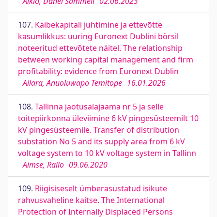
Aikio, Danel Sammeli
02.06.2023
107.
Käibekapitali juhtimine ja ettevõtte
kasumlikkus: uuring Euronext Dublini börsil
noteeritud ettevõtete näitel. The relationship
between working capital management and firm
profitability: evidence from Euronext Dublin
Ailara, Anuoluwapo Temitope
16.01.2026
108.
Tallinna jaotusalajaama nr 5 ja selle
toitepiirkonna üleviimine 6 kV pingesüsteemilt 10
kV pingesüsteemile. Transfer of distribution
substation No 5 and its supply area from 6 kV
voltage system to 10 kV voltage system in Tallinn
Aimse, Railo
09.06.2020
109.
Riigisiseselt ümberasustatud isikute
rahvusvaheline kaitse. The International
Protection of Internally Displaced Persons