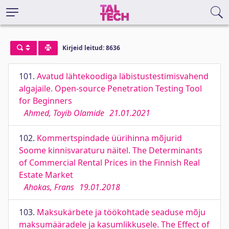
Kirjeid leitud: 8636
101.
Avatud lähtekoodiga läbistustestimisvahend
algajaile. Open-source Penetration Testing Tool
for Beginners
Ahmed, Toyib Olamide
21.01.2021
102.
Kommertspindade üürihinna mõjurid
Soome kinnisvaraturu näitel. The Determinants
of Commercial Rental Prices in the Finnish Real
Estate Market
Ahokas, Frans
19.01.2018
103.
Maksukärbete ja töökohtade seaduse mõju
maksumääradele ja kasumlikkusele. The Effect of