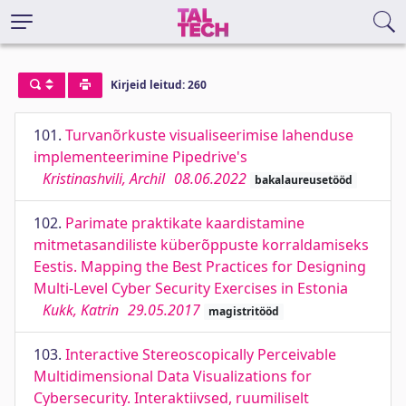
Kirjeid leitud: 260
101.
Turvanõrkuste visualiseerimise lahenduse
implementeerimine Pipedrive's
Kristinashvili, Archil
08.06.2022
bakalaureusetööd
102.
Parimate praktikate kaardistamine
mitmetasandiliste küberõppuste korraldamiseks
Eestis. Mapping the Best Practices for Designing
Multi-Level Cyber Security Exercises in Estonia
Kukk, Katrin
29.05.2017
magistritööd
103.
Interactive Stereoscopically Perceivable
Multidimensional Data Visualizations for
Cybersecurity. Interaktiivsed, ruumiliselt