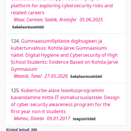
platform for exploring cybersecurity risks and
related careers
Maar, Carmen; Säälik, Kristofer
05.06.2025
bakalaureusetööd
124.
Gümnaasiumiõpilaste digihügieen ja
küberturvalisus: Kohtla-Järve Gümnaasiumi
näitel. Digital Hygiene and Cybersecurity of High
School Students: Evidence Based on Kohtla-Järve
Gymnasium
Maasik, Tanel
27.05.2026
bakalaureusetööd
125.
Küberturbe-alase teavitusprogrammi
kavandamine mitte-IT esmakursuslastele. Design
of cyber security awareness program for the
first year non-it students
Mahno, Dineta
09.01.2017
magistritööd
Kirjeid leitud: 260