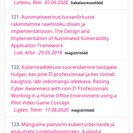
Luhtaru, Rein
03.06.2026
bakalaureusetööd
121.
Automatiseeritud turvanõrkuste
rakendamise raamistiku disain ja
implementatsioon. The Design and
Implementation of Automated Vulnerability
Application Framework
Luik, Artur
29.05.2018
magistritööd
122.
Küberteadlikkuse suurendamine töötajate
hulgas, kes pole IT-professionaal ja kes töötab
kaugtööl, läbi vidiomängu ideekava. Raising
Cyber Awareness with non-IT Professionals
Working in a Home Office Environment using a
Pilot Video Game Concept
Luyten, Timm
17.08.2020
magistritööd
123.
Mänguline platvorm küberturberiskide ja
elukutsete tundmaõppimiseks. A playful