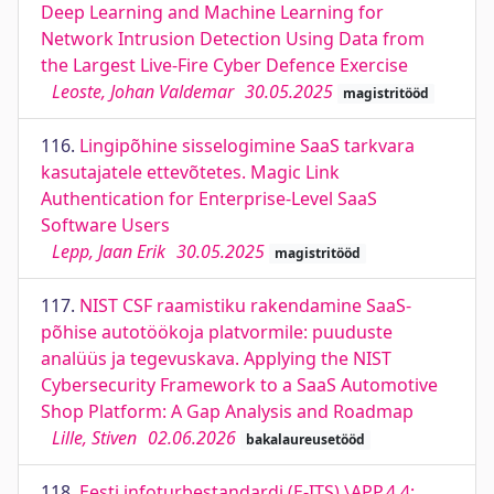
Deep Learning and Machine Learning for
Network Intrusion Detection Using Data from
the Largest Live-Fire Cyber Defence Exercise
Leoste, Johan Valdemar
30.05.2025
magistritööd
116.
Lingipõhine sisselogimine SaaS tarkvara
kasutajatele ettevõtetes. Magic Link
Authentication for Enterprise-Level SaaS
Software Users
Lepp, Jaan Erik
30.05.2025
magistritööd
117.
NIST CSF raamistiku rakendamine SaaS-
põhise autotöökoja platvormile: puuduste
analüüs ja tegevuskava. Applying the NIST
Cybersecurity Framework to a SaaS Automotive
Shop Platform: A Gap Analysis and Roadmap
Lille, Stiven
02.06.2026
bakalaureusetööd
118.
Eesti infoturbestandardi (E-ITS) \APP.4.4: