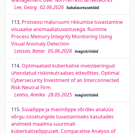
Management over Non-Terrestrial Networks
Lee, Georg
02.06.2026
bakalaureusetööd
113.
Protsessi mäluruumi rikkumise tuvastamine
visuaalse anomaaliatuvastusega. Runtime
Process Memory Integrity Monitoring Using
Visual Anomaly Detection
Leisson, Ranar
05.06.2026
magistritööd
114.
Optimaalsed küberkaitse investeeringud
ühendatud riskineutraalses ettevõttes. Optimal
Cybersecurity Investment of an Interconnected
Risk-Neutral Firm
Lentso, Annika
28.05.2025
magistritööd
115.
Süvaõppe ja masinõppe võrdlev analüüs
võrgu sissetungide tuvastamiseks kasutades
andmeid maailma suurimalt
küberkaitseõppuselt. Comparative Analysis of