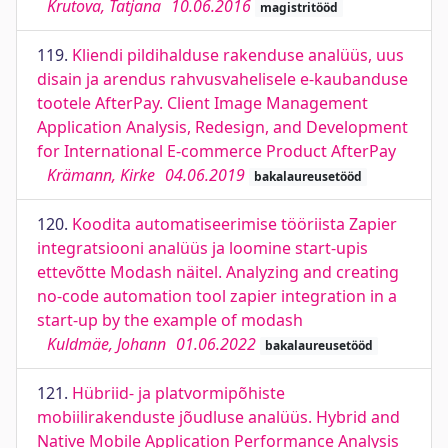
Krutova, Tatjana
10.06.2016
magistritööd
119.
Kliendi pildihalduse rakenduse analüüs, uus
disain ja arendus rahvusvahelisele e-kaubanduse
tootele AfterPay. Client Image Management
Application Analysis, Redesign, and Development
for International E-commerce Product AfterPay
Krämann, Kirke
04.06.2019
bakalaureusetööd
120.
Koodita automatiseerimise tööriista Zapier
integratsiooni analüüs ja loomine start-upis
ettevõtte Modash näitel. Analyzing and creating
no-code automation tool zapier integration in a
start-up by the example of modash
Kuldmäe, Johann
01.06.2022
bakalaureusetööd
121.
Hübriid- ja platvormipõhiste
mobiilirakenduste jõudluse analüüs. Hybrid and
Native Mobile Application Performance Analysis