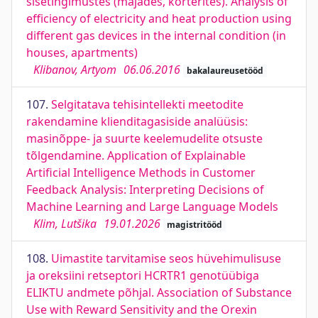
sisetingimustes (majades, korterites). Analysis of
efficiency of electricity and heat production using
different gas devices in the internal condition (in
houses, apartments)
Klibanov, Artyom
06.06.2016
bakalaureusetööd
107.
Selgitatava tehisintellekti meetodite
rakendamine klienditagasiside analüüsis:
masinõppe- ja suurte keelemudelite otsuste
tõlgendamine. Application of Explainable
Artificial Intelligence Methods in Customer
Feedback Analysis: Interpreting Decisions of
Machine Learning and Large Language Models
Klim, Lutšika
19.01.2026
magistritööd
108.
Uimastite tarvitamise seos hüvehimulisuse
ja oreksiini retseptori HCRTR1 genotüübiga
ELIKTU andmete põhjal. Association of Substance
Use with Reward Sensitivity and the Orexin