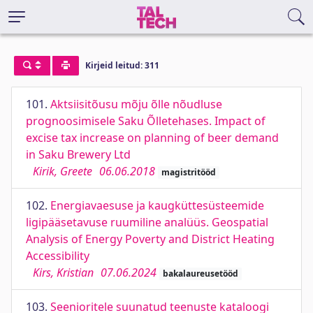
Kirjeid leitud: 311
101.
Aktsiisitõusu mõju õlle nõudluse
prognoosimisele Saku Õlletehases. Impact of
excise tax increase on planning of beer demand
in Saku Brewery Ltd
Kirik, Greete
06.06.2018
magistritööd
102.
Energiavaesuse ja kaugküttesüsteemide
ligipääsetavuse ruumiline analüüs. Geospatial
Analysis of Energy Poverty and District Heating
Accessibility
Kirs, Kristian
07.06.2024
bakalaureusetööd
103.
Seenioritele suunatud teenuste kataloogi