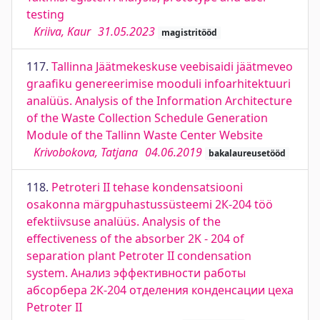
testing
Kriiva, Kaur
31.05.2023
magistritööd
117.
Tallinna Jäätmekeskuse veebisaidi jäätmeveo
graafiku genereerimise mooduli infoarhitektuuri
analüüs. Analysis of the Information Architecture
of the Waste Collection Schedule Generation
Module of the Tallinn Waste Center Website
Krivobokova, Tatjana
04.06.2019
bakalaureusetööd
118.
Petroteri II tehase kondensatsiooni
osakonna märgpuhastussüsteemi 2К-204 töö
efektiivsuse analüüs. Analysis of the
effectiveness of the absorber 2K - 204 of
separation plant Petroter II condensation
system. Анализ эффективности работы
абсорбера 2К-204 отделения конденсации цеха
Petroter II