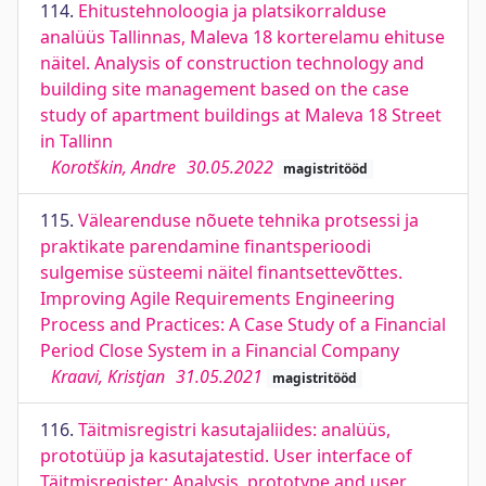
114.
Ehitustehnoloogia ja platsikorralduse
analüüs Tallinnas, Maleva 18 korterelamu ehituse
näitel. Analysis of construction technology and
building site management based on the case
study of apartment buildings at Maleva 18 Street
in Tallinn
Korotškin, Andre
30.05.2022
magistritööd
115.
Välearenduse nõuete tehnika protsessi ja
praktikate parendamine finantsperioodi
sulgemise süsteemi näitel finantsettevõttes.
Improving Agile Requirements Engineering
Process and Practices: A Case Study of a Financial
Period Close System in a Financial Company
Kraavi, Kristjan
31.05.2021
magistritööd
116.
Täitmisregistri kasutajaliides: analüüs,
prototüüp ja kasutajatestid. User interface of
Täitmisregister: Analysis, prototype and user