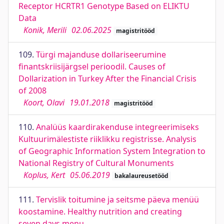
Receptor HCRTR1 Genotype Based on ELIKTU
Data
Konik, Merili
02.06.2025
magistritööd
109.
Türgi majanduse dollariseerumine
finantskriisijärgsel perioodil. Causes of
Dollarization in Turkey After the Financial Crisis
of 2008
Koort, Olavi
19.01.2018
magistritööd
110.
Analüüs kaardirakenduse integreerimiseks
Kultuurimälestiste riiklikku registrisse. Analysis
of Geographic Information System Integration to
National Registry of Cultural Monuments
Koplus, Kert
05.06.2019
bakalaureusetööd
111.
Tervislik toitumine ja seitsme päeva menüü
koostamine. Healthy nutrition and creating
seven days menu