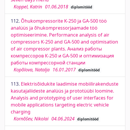
Koppel, Katrin
01.06.2018
diplomitööd
112.
Õhukompressorite K-250 ja GA-500 töö
analüüs ja õhukompressorjaamade töö
optimiseerimine. Performance analysis of air
compressors K-250 and GA-500 and optimisation
of air compressor plants. Анализ работы
компрессоров К-250 и GA-500 и оптимизация
работы компрессорной станции
Kopõlova, Natalja
16.01.2017
diplomitööd
113.
Elektrisõidukite laadimise mobiilirakenduste
kasutajaliideste analüüs ja prototüübi loomine.
Analysis and prototyping of user interfaces for
mobile applications targeting electric vehicle
charging
Kornõšev, Nikolai
04.06.2024
diplomitööd