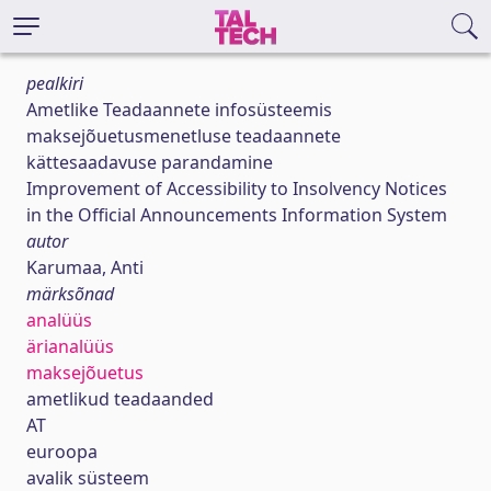
pealkiri
Ametlike Teadaannete infosüsteemis
maksejõuetusmenetluse teadaannete
kättesaadavuse parandamine
Improvement of Accessibility to Insolvency Notices
in the Official Announcements Information System
autor
Karumaa, Anti
märksõnad
analüüs
ärianalüüs
maksejõuetus
ametlikud teadaanded
AT
euroopa
avalik süsteem