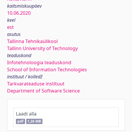
kaitsmiskuupäev
10.06.2020
keel
est
asutus
Tallinna Tehnikaülikool
Tallinn University of Technology
teaduskond
Infotehnoloogia teaduskond
School of Information Technologies
instituut / kolledž
Tarkvarateaduse instituut
Department of Software Science
Laadi alla
pdf
1,26 MB