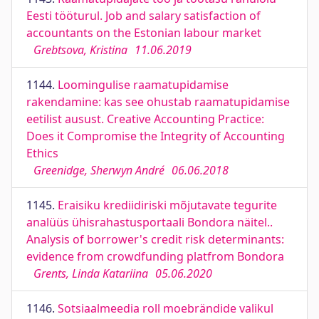
Eesti tööturul. Job and salary satisfaction of
accountants on the Estonian labour market
Grebtsova, Kristina
11.06.2019
1144.
Loomingulise raamatupidamise
rakendamine: kas see ohustab raamatupidamise
eetilist ausust. Creative Accounting Practice:
Does it Compromise the Integrity of Accounting
Ethics
Greenidge, Sherwyn André
06.06.2018
1145.
Eraisiku krediidiriski mõjutavate tegurite
analüüs ühisrahastusportaali Bondora näitel..
Analysis of borrower's credit risk determinants:
evidence from crowdfunding platfrom Bondora
Grents, Linda Katariina
05.06.2020
1146.
Sotsiaalmeedia roll moebrändide valikul