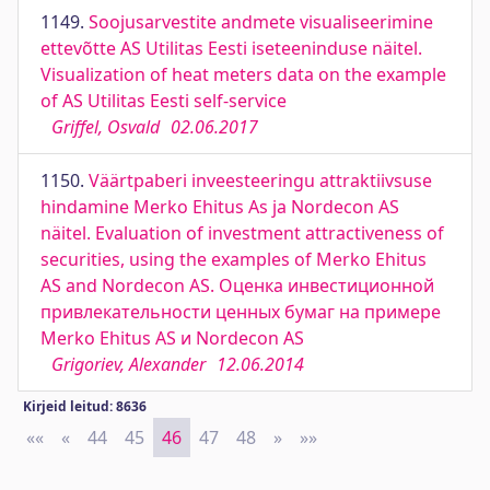
1149.
Soojusarvestite andmete visualiseerimine
ettevõtte AS Utilitas Eesti iseteeninduse näitel.
Visualization of heat meters data on the example
of AS Utilitas Eesti self-service
Griffel, Osvald
02.06.2017
1150.
Väärtpaberi inveesteeringu attraktiivsuse
hindamine Merko Ehitus As ja Nordecon AS
näitel. Evaluation of investment attractiveness of
securities, using the examples of Merko Ehitus
AS and Nordecon AS. Оценка инвестиционной
привлекательности ценных бумаг на примере
Merko Ehitus AS и Nordecon AS
Grigoriev, Alexander
12.06.2014
Kirjeid leitud: 8636
««
First
«
Previous
44
45
46
47
48
»
Next
»»
Last