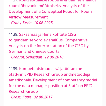
1137.
Kontseptuaalse roboti arendamise analüüs
ruumi õhuvoolu mõõtmiseks. Analysis of the
Development of a Conceptual Robot for Room
Airflow Measurement
Grahv, Kevin
10.06.2025
1138.
Saksamaa ja Hiina kohtute CISG
tõlgendamise võrdlev analüüs. Comparative
Analysis on the Interpretation of the CISG by
German and Chinese Courts
Granrot, Sebastian
12.06.2018
1139.
Kompetentsimudeli väljatöötamine
StatFinn EPID Research Group andmetöötleja
ametikohale. Development of competency model
for the data manager position at StatFinn EPID
Research Group
Grass, Katre
02.06.2017