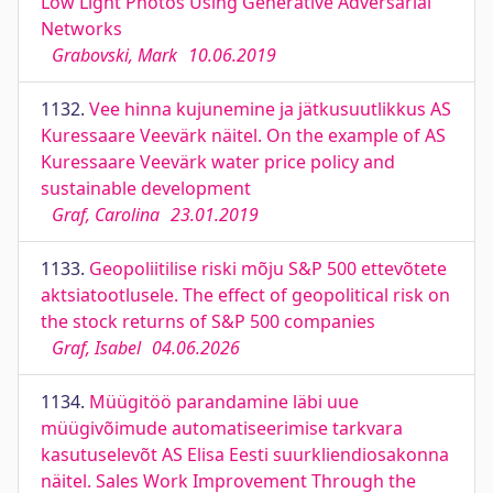
Low Light Photos Using Generative Adversarial
Networks
Grabovski, Mark
10.06.2019
1132.
Vee hinna kujunemine ja jätkusuutlikkus AS
Kuressaare Veevärk näitel. On the example of AS
Kuressaare Veevärk water price policy and
sustainable development
Graf, Carolina
23.01.2019
1133.
Geopoliitilise riski mõju S&P 500 ettevõtete
aktsiatootlusele. The effect of geopolitical risk on
the stock returns of S&P 500 companies
Graf, Isabel
04.06.2026
1134.
Müügitöö parandamine läbi uue
müügivõimude automatiseerimise tarkvara
kasutuselevõt AS Elisa Eesti suurkliendiosakonna
näitel. Sales Work Improvement Through the