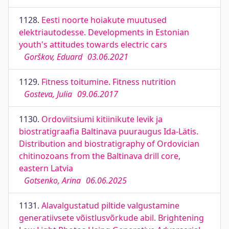
1128.
Eesti noorte hoiakute muutused
elektriautodesse. Developments in Estonian
youth's attitudes towards electric cars
Gorškov, Eduard
03.06.2021
1129.
Fitness toitumine. Fitness nutrition
Gosteva, Julia
09.06.2017
1130.
Ordoviitsiumi kitiinikute levik ja
biostratigraafia Baltinava puuraugus Ida-Lätis.
Distribution and biostratigraphy of Ordovician
chitinozoans from the Baltinava drill core,
eastern Latvia
Gotsenko, Arina
06.06.2025
1131.
Alavalgustatud piltide valgustamine
generatiivsete võistlusvõrkude abil. Brightening