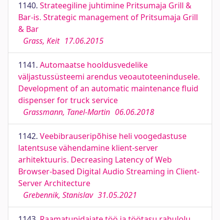
1140.
Strateegiline juhtimine Pritsumaja Grill &
Bar-is. Strategic management of Pritsumaja Grill
& Bar
Grass, Keit
17.06.2015
1141.
Automaatse hooldusvedelike
väljastussüsteemi arendus veoautoteenindusele.
Development of an automatic maintenance fluid
dispenser for truck service
Grassmann, Tanel-Martin
06.06.2018
1142.
Veebibrauseripõhise heli voogedastuse
latentsuse vähendamine klient-server
arhitektuuris. Decreasing Latency of Web
Browser-based Digital Audio Streaming in Client-
Server Architecture
Grebennik, Stanislav
31.05.2021
1143.
Raamatupidajate töö ja töötasu rahulolu