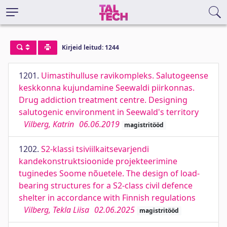
Kirjeid leitud: 1244
1201.
Uimastihulluse ravikompleks. Salutogeense
keskkonna kujundamine Seewaldi piirkonnas.
Drug addiction treatment centre. Designing
salutogenic environment in Seewald's territory
Vilberg, Katrin
06.06.2019
magistritööd
1202.
S2-klassi tsiviilkaitsevarjendi
kandekonstruktsioonide projekteerimine
tuginedes Soome nõuetele. The design of load-
bearing structures for a S2-class civil defence
shelter in accordance with Finnish regulations
Vilberg, Tekla Liisa
02.06.2025
magistritööd