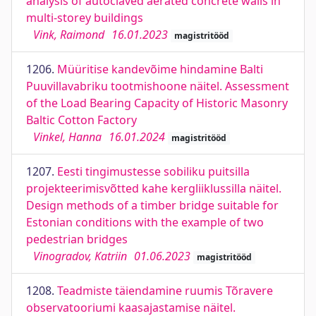
analysis of autoclaved aerated concrete walls in
multi-storey buildings
Vink, Raimond
16.01.2023
magistritööd
1206.
Müüritise kandevõime hindamine Balti
Puuvillavabriku tootmishoone näitel. Assessment
of the Load Bearing Capacity of Historic Masonry
Baltic Cotton Factory
Vinkel, Hanna
16.01.2024
magistritööd
1207.
Eesti tingimustesse sobiliku puitsilla
projekteerimisvõtted kahe kergliiklussilla näitel.
Design methods of a timber bridge suitable for
Estonian conditions with the example of two
pedestrian bridges
Vinogradov, Katriin
01.06.2023
magistritööd
1208.
Teadmiste täiendamine ruumis Tõravere
observatooriumi kaasajastamise näitel.