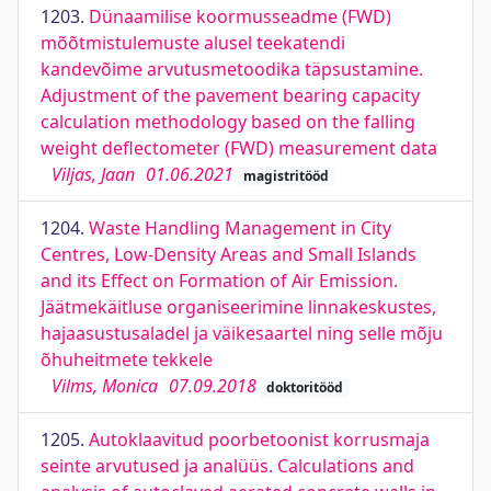
1203.
Dünaamilise koormusseadme (FWD)
mõõtmistulemuste alusel teekatendi
kandevõime arvutusmetoodika täpsustamine.
Adjustment of the pavement bearing capacity
calculation methodology based on the falling
weight deflectometer (FWD) measurement data
Viljas, Jaan
01.06.2021
magistritööd
1204.
Waste Handling Management in City
Centres, Low-Density Areas and Small Islands
and its Effect on Formation of Air Emission.
Jäätmekäitluse organiseerimine linnakeskustes,
hajaasustusaladel ja väikesaartel ning selle mõju
õhuheitmete tekkele
Vilms, Monica
07.09.2018
doktoritööd
1205.
Autoklaavitud poorbetoonist korrusmaja
seinte arvutused ja analüüs. Calculations and