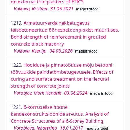
on external thin plasters of ETICS
Volkova, Kristina
31.05.2021
magistritööd
1219.
Armatuurvarda nakketugevus
täisbetoneeritud õõnesbetoonplokist müüritises.
Bond strength of reinforcement in grouted
concrete block masonry
Volkova, Ksenija
04.06.2026
magistritööd
1220.
Hoolduse ja pinnatöötluse mõju betooni
töövuukide paindetõmbetugevusele. Effects of
curing and surface treatment on the flexural
strength of concrete joints
Vorobjov, Mark Hendrik
03.06.2024
magistritööd
1221.
6-korruselise hoone
kandekonstruktsioonide arvutus. Analysis of
Concrete Structures of a 6-Storey Building
Vorobjova, Jekaterina
18.01.2017
magistritööd