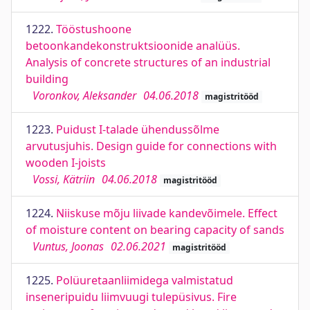
1222.
Tööstushoone
betoonkandekonstruktsioonide analüüs.
Analysis of concrete structures of an industrial
building
Voronkov, Aleksander
04.06.2018
magistritööd
1223.
Puidust I-talade ühendussõlme
arvutusjuhis. Design guide for connections with
wooden I-joists
Vossi, Kätriin
04.06.2018
magistritööd
1224.
Niiskuse mõju liivade kandevõimele. Effect
of moisture content on bearing capacity of sands
Vuntus, Joonas
02.06.2021
magistritööd
1225.
Polüuretaanliimidega valmistatud
inseneripuidu liimvuugi tulepüsivus. Fire