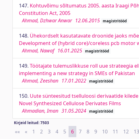
147.
Kohtuvõimu sõltumatus 2005. aasta Iraagi Põhi
Constitution Act, 2005
Ahmad, Dzhwar Anwar
12.06.2015
magistritööd
148.
Ühekordselt kasutatavate droonide jaoks mõel
Development of (hybrid core)/coreless pcb motor w
Ahmad, Nawaf
16.01.2025
magistritööd
149.
Töötajate tulemuslikkuse roll uue strateegia e
implementing a new strategy in SMEs of Pakistan
Ahmad, Zeeshan
17.01.2022
magistritööd
150.
Uute sünteesitud tselluloosi derivaatide kiled
Novel Synthesized Cellulose Derivates Films
Ahmadian, Iman
31.05.2024
magistritööd
Kirjeid leitud: 7503
««
First
«
Previous
1
2
3
4
5
6
7
8
9
10
11
12
1