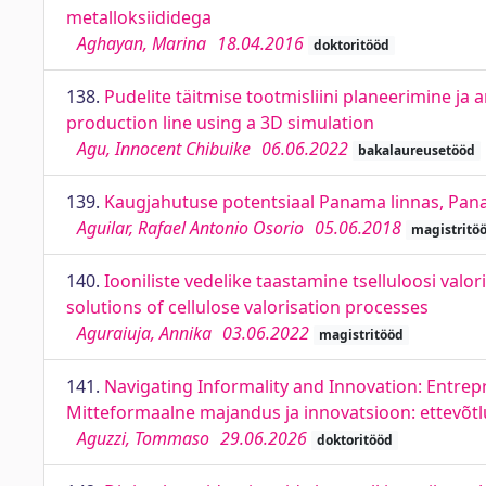
metalloksiididega
Aghayan, Marina
18.04.2016
doktoritööd
138.
Pudelite täitmise tootmisliini planeerimine ja a
production line using a 3D simulation
Agu, Innocent Chibuike
06.06.2022
bakalaureusetööd
139.
Kaugjahutuse potentsiaal Panama linnas, Panam
Aguilar, Rafael Antonio Osorio
05.06.2018
magistritö
140.
Iooniliste vedelike taastamine tselluloosi val
solutions of cellulose valorisation processes
Aguraiuja, Annika
03.06.2022
magistritööd
141.
Navigating Informality and Innovation: Entrep
Mitteformaalne majandus ja innovatsioon: ettevõtl
Aguzzi, Tommaso
29.06.2026
doktoritööd