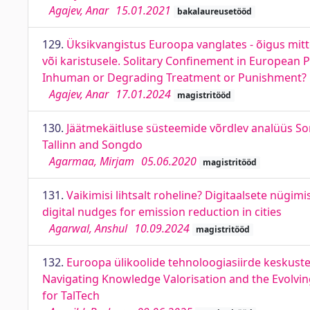
Agajev, Anar
15.01.2021
bakalaureusetööd
129.
Üksikvangistus Euroopa vanglates - õigus mitte
või karistusele. Solitary Confinement in European Pr
Inhuman or Degrading Treatment or Punishment?
Agajev, Anar
17.01.2024
magistritööd
130.
Jäätmekäitluse süsteemide võrdlev analüüs So
Tallinn and Songdo
Agarmaa, Mirjam
05.06.2020
magistritööd
131.
Vaikimisi lihtsalt roheline? Digitaalsete nügi
digital nudges for emission reduction in cities
Agarwal, Anshul
10.09.2024
magistritööd
132.
Euroopa ülikoolide tehnoloogiasiirde keskuste
Navigating Knowledge Valorisation and the Evolving
for TalTech