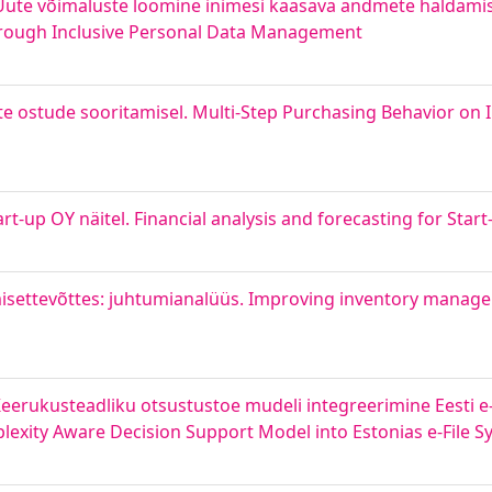
 — Uute võimaluste loomine inimesi kaasava andmete haldami
Through Inclusive Personal Data Management
e ostude sooritamisel. Multi-Step Purchasing Behavior on 
-up OY näitel. Financial analysis and forecasting for Star
isettevõttes: juhtumianalüüs. Improving inventory manage
Keerukusteadliku otsustustoe mudeli integreerimine Eesti e
lexity Aware Decision Support Model into Estonias e-File 