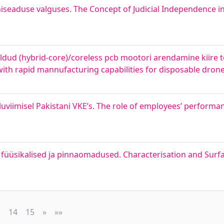
seaduse valguses. The Concept of Judicial Independence in 
dud (hybrid-core)/coreless pcb mootori arendamine kiire 
ith rapid mannufacturing capabilities for disposable dron
lluviimisel Pakistani VKE’s. The role of employees’ performa
e füüsikalised ja pinnaomadused. Characterisation and Surfa
3
14
15
»
Next
»»
Last