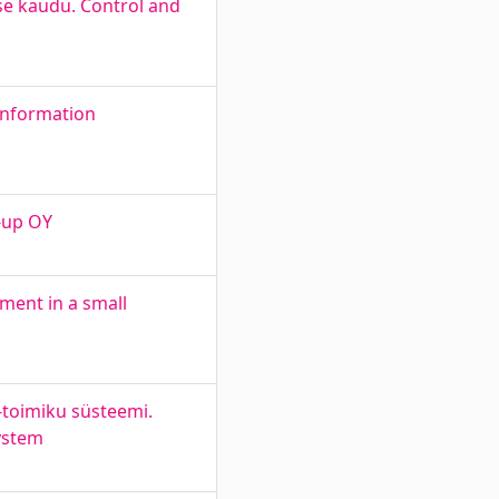
se kaudu. Control and
Information
t-up OY
ment in a small
-toimiku süsteemi.
System