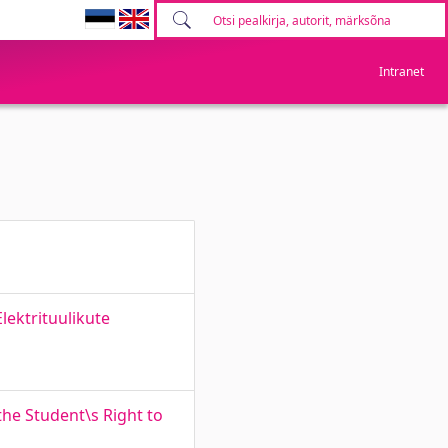
Intranet
lektrituulikute
he Student\s Right to