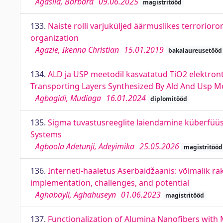
Agasild, Barbara
09.06.2025
magistritööd
133.
Naiste rolli varjuküljed äärmuslikes terrorior
organization
Agazie, Ikenna Christian
15.01.2019
bakalaureusetööd
134.
ALD ja USP meetodil kasvatatud TiO2 elektront
Transporting Layers Synthesized By Ald And Usp M
Agbagidi, Mudiaga
16.01.2024
diplomitööd
135.
Sigma tuvastusreeglite laiendamine küberfüüsi
Systems
Agboola Adetunji, Adeyimika
25.05.2026
magistritööd
136.
Interneti-hääletus Aserbaidžaanis: võimalik rak
implementation, challenges, and potential
Aghabayli, Aghahuseyn
01.06.2023
magistritööd
137.
Functionalization of Alumina Nanofibers with