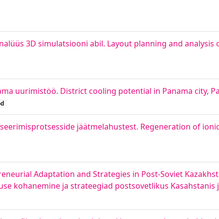
nalüüs 3D simulatsiooni abil. Layout planning and analysis of
a uurimistöö. District cooling potential in Panama city, 
öd
oriseerimisprotsesside jäätmelahustest. Regeneration of ioni
reneurial Adaptation and Strategies in Post-Soviet Kazakhs
use kohanemine ja strateegiad postsovetlikus Kasahstanis 