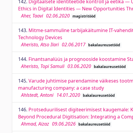
142.
Digitaalsete identiteetide kontroll ja eetika
Ethics in Digital Identities — New Opportunities 
Aher, Taavi
02.06.2020
magistritööd
143.
Mitme-sammuline tarbijakäitumine IT-vahendit
Technology Devices
Aheristo, Atso Ilari
02.06.2017
bakalaureusetööd
144.
Finantsanalüüs ja prognooside koostamine Start
Aheristo, Topi Samuli
03.06.2020
bakalaureusetööd
145.
Varude juhtimise parendamine väikeses tootm
manufacturing company: a case study
Ahlstedt, Antoni
14.01.2020
bakalaureusetööd
146.
Protseduurilisest digiteerimisest kaugemale: 
Beyond Procedural Digitisation: Integrating a Comp
Ahmad, Aizaz
09.06.2026
bakalaureusetööd