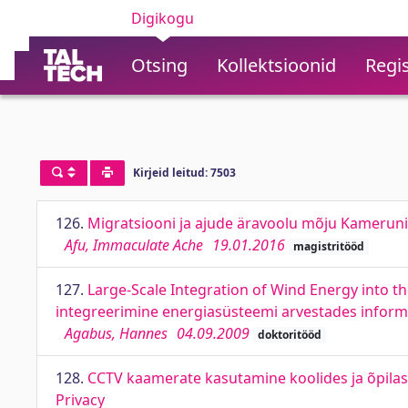
Digikogu
Otsing
Kollektsioonid
Regis
Kirjeid leitud: 7503
126.
Migratsiooni ja ajude äravoolu mõju Kameruni
Afu, Immaculate Ache
19.01.2016
magistritööd
127.
Large-Scale Integration of Wind Energy into t
integreerimine energiasüsteemi arvestades informa
Agabus, Hannes
04.09.2009
doktoritööd
128.
CCTV kaamerate kasutamine koolides ja õpilas
Privacy