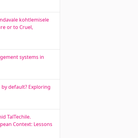
landavale kohtlemisele
re or to Cruel,
nagement systems in
 by default? Exploring
d TalTechile.
opean Context: Lessons