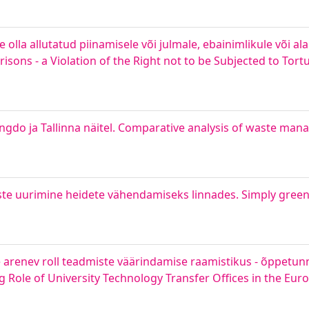
 olla allutatud piinamisele või julmale, ebainimlikule või a
isons - a Violation of the Right not to be Subjected to Tortu
ngdo ja Tallinna näitel. Comparative analysis of waste ma
miste uurimine heidete vähendamiseks linnades. Simply green
 arenev roll teadmiste väärindamise raamistikus - õppetunni
 Role of University Technology Transfer Offices in the Eur