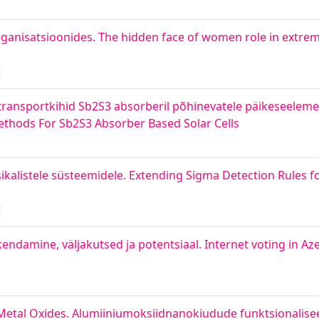
organisatsioonides. The hidden face of women role in extrem
ransportkihid Sb2S3 absorberil põhinevatele päikeseelemen
ethods For Sb2S3 Absorber Based Solar Cells
kalistele süsteemidele. Extending Sigma Detection Rules fo
endamine, väljakutsed ja potentsiaal. Internet voting in Aze
 Metal Oxides. Alumiiniumoksiidnanokiudude funktsionalise