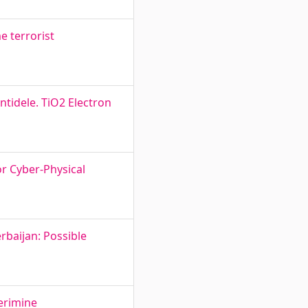
e terrorist
tidele. TiO2 Electron
r Cyber-Physical
rbaijan: Possible
erimine