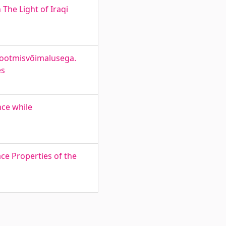
The Light of Iraqi
tootmisvõimalusega.
es
nce while
ce Properties of the