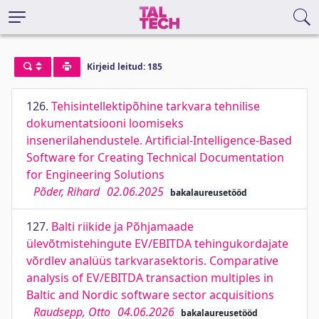
Kirjeid leitud: 185
126.
Tehisintellektipõhine tarkvara tehnilise
dokumentatsiooni loomiseks
insenerilahendustele. Artificial-Intelligence-Based
Software for Creating Technical Documentation
for Engineering Solutions
Põder, Rihard
02.06.2025
bakalaureusetööd
127.
Balti riikide ja Põhjamaade
ülevõtmistehingute EV/EBITDA tehingukordajate
võrdlev analüüs tarkvarasektoris. Comparative
analysis of EV/EBITDA transaction multiples in
Baltic and Nordic software sector acquisitions
Raudsepp, Otto
04.06.2026
bakalaureusetööd