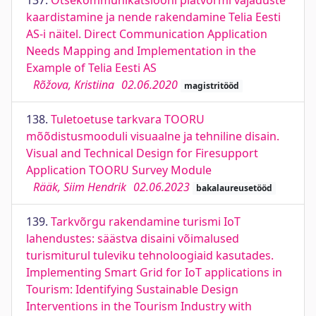
137.
Otsekommunikatsiooni platvormi vajaduste
kaardistamine ja nende rakendamine Telia Eesti
AS-i näitel. Direct Communication Application
Needs Mapping and Implementation in the
Example of Telia Eesti AS
Rõžova, Kristiina
02.06.2020
magistritööd
138.
Tuletoetuse tarkvara TOORU
mõõdistusmooduli visuaalne ja tehniline disain.
Visual and Technical Design for Firesupport
Application TOORU Survey Module
Rääk, Siim Hendrik
02.06.2023
bakalaureusetööd
139.
Tarkvõrgu rakendamine turismi IoT
lahendustes: säästva disaini võimalused
turismiturul tuleviku tehnoloogiaid kasutades.
Implementing Smart Grid for IoT applications in
Tourism: Identifying Sustainable Design
Interventions in the Tourism Industry with