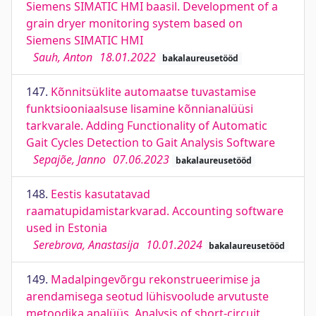
Siemens SIMATIC HMI baasil. Development of a
grain dryer monitoring system based on
Siemens SIMATIC HMI
Sauh, Anton
18.01.2022
bakalaureusetööd
147.
Kõnnitsüklite automaatse tuvastamise
funktsiooniaalsuse lisamine kõnnianalüüsi
tarkvarale. Adding Functionality of Automatic
Gait Cycles Detection to Gait Analysis Software
Sepajõe, Janno
07.06.2023
bakalaureusetööd
148.
Eestis kasutatavad
raamatupidamistarkvarad. Accounting software
used in Estonia
Serebrova, Anastasija
10.01.2024
bakalaureusetööd
149.
Madalpingevõrgu rekonstrueerimise ja
arendamisega seotud lühisvoolude arvutuste
metoodika analüüs. Analysis of short-circuit