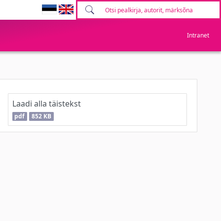
Intranet
Laadi alla täistekst
pdf
852 KB