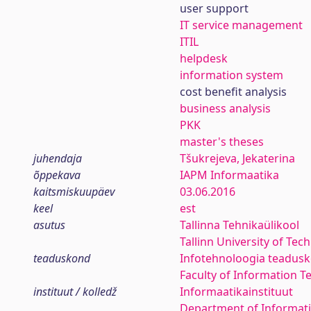
user support
IT service management
ITIL
helpdesk
information system
cost benefit analysis
business analysis
PKK
master's theses
juhendaja
Tšukrejeva, Jekaterina
õppekava
IAPM Informaatika
kaitsmiskuupäev
03.06.2016
keel
est
asutus
Tallinna Tehnikaülikool
Tallinn University of Tec
teaduskond
Infotehnoloogia teadus
Faculty of Information T
instituut / kolledž
Informaatikainstituut
Department of Informati