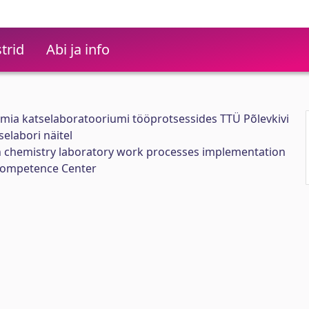
trid
Abi ja info
emia katselaboratooriumi tööprotsessides TTÜ Põlevkivi
elabori näitel
n chemistry laboratory work processes implementation
Competence Center