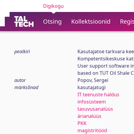
Digikogu
Otsing
Kollektsioonid
Regis
pealkiri
Kasutajatoe tarkvara ke
Kompetentsikeskuse kats
User support software i
based on TUT Oil Shale 
autor
Popov, Sergei
märksõnad
kasutajatugi
IT teenuste haldus
infosüsteem
tasuvusanalüüs
ärianalüüs
PKK
magistritööd