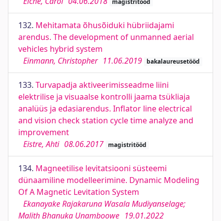
Eiche, Carol
04.06.2018
magistritööd
132.
Mehitamata õhusõiduki hübriidajami
arendus. The development of unmanned aerial
vehicles hybrid system
Einmann, Christopher
11.06.2019
bakalaureusetööd
133.
Turvapadja aktiveerimisseadme liini
elektrilise ja visuaalse kontrolli jaama tsükliaja
analüüs ja edasiarendus. Inflator line electrical
and vision check station cycle time analyze and
improvement
Eistre, Ahti
08.06.2017
magistritööd
134.
Magneetilise levitatsiooni süsteemi
dünaamiline modelleerimine. Dynamic Modeling
Of A Magnetic Levitation System
Ekanayake Rajakaruna Wasala Mudiyanselage;
Malith Bhanuka Unamboowe
19.01.2022