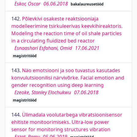
Eskor, Oscar
06.06.2018
bakalaureusetööd
142.
Põlevkivi osakeste reaktsiooniaja
modelleerimine tsirkuleerivas keevkihireaktoris.
Modeling the reaction time of oil shale particles
in a circulating fluidized bed reactor
Esnaashari Esfahani, Omid
17.06.2021
magistritööd
143.
Näo emotsiooni ja soo tuvastus kasutades
konvulutsioonilisi närvivõrke. Facial emotion and
gender recognition using deep learning
Ezeoke, Stanley Elochukwu
07.06.2018
magistritööd
144.
Ülimadala voolutarbega vibratsioonisensor
ehitiste monitoorimiseks. Ultra-low power
sensor for monitoring structures vibration
Ezzat, Ramy
05.06.2019