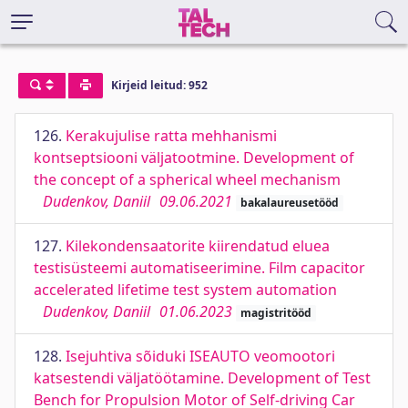
Kirjeid leitud: 952
126.
Kerakujulise ratta mehhanismi
kontseptsiooni väljatootmine. Development of
the concept of a spherical wheel mechanism
Dudenkov, Daniil
09.06.2021
bakalaureusetööd
127.
Kilekondensaatorite kiirendatud eluea
testisüsteemi automatiseerimine. Film capacitor
accelerated lifetime test system automation
Dudenkov, Daniil
01.06.2023
magistritööd
128.
Isejuhtiva sõiduki ISEAUTO veomootori
katsestendi väljatöötamine. Development of Test
Bench for Propulsion Motor of Self-driving Car