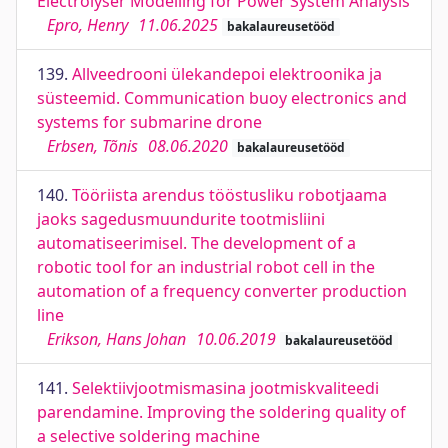
Electrolyser Modelling for Power System Analysis
Epro, Henry
11.06.2025
bakalaureusetööd
139.
Allveedrooni ülekandepoi elektroonika ja
süsteemid. Communication buoy electronics and
systems for submarine drone
Erbsen, Tõnis
08.06.2020
bakalaureusetööd
140.
Tööriista arendus tööstusliku robotjaama
jaoks sagedusmuundurite tootmisliini
automatiseerimisel. The development of a
robotic tool for an industrial robot cell in the
automation of a frequency converter production
line
Erikson, Hans Johan
10.06.2019
bakalaureusetööd
141.
Selektiivjootmismasina jootmiskvaliteedi
parendamine. Improving the soldering quality of
a selective soldering machine