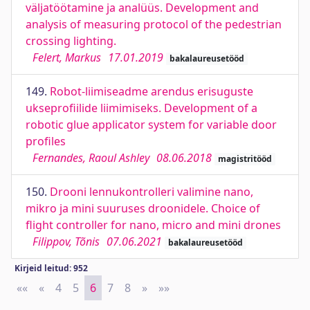
väljatöötamine ja analüüs. Development and
analysis of measuring protocol of the pedestrian
crossing lighting.
Felert, Markus
17.01.2019
bakalaureusetööd
149.
Robot-liimiseadme arendus erisuguste
ukseprofiilide liimimiseks. Development of a
robotic glue applicator system for variable door
profiles
Fernandes, Raoul Ashley
08.06.2018
magistritööd
150.
Drooni lennukontrolleri valimine nano,
mikro ja mini suuruses droonidele. Choice of
flight controller for nano, micro and mini drones
Filippov, Tõnis
07.06.2021
bakalaureusetööd
Kirjeid leitud: 952
««
First
«
Previous
4
5
6
7
8
»
Next
»»
Last