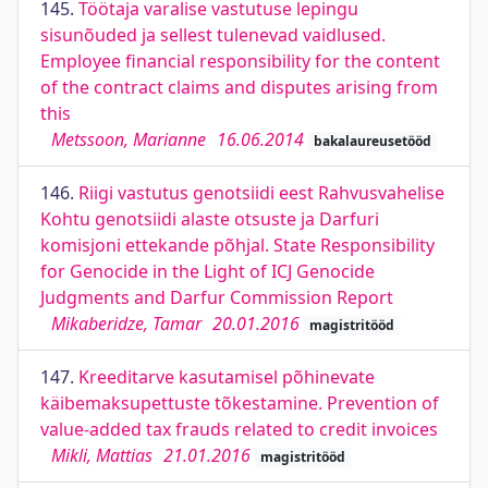
145.
Töötaja varalise vastutuse lepingu
sisunõuded ja sellest tulenevad vaidlused.
Employee financial responsibility for the content
of the contract claims and disputes arising from
this
Metssoon, Marianne
16.06.2014
bakalaureusetööd
146.
Riigi vastutus genotsiidi eest Rahvusvahelise
Kohtu genotsiidi alaste otsuste ja Darfuri
komisjoni ettekande põhjal. State Responsibility
for Genocide in the Light of ICJ Genocide
Judgments and Darfur Commission Report
Mikaberidze, Tamar
20.01.2016
magistritööd
147.
Kreeditarve kasutamisel põhinevate
käibemaksupettuste tõkestamine. Prevention of
value-added tax frauds related to credit invoices
Mikli, Mattias
21.01.2016
magistritööd