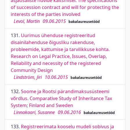
asjaosaliste huvide kaitsmisel. The specifications
of succession contract and will for protecting the
interests of the parties involved
Levol, Martin
09.06.2015
bakalaureusetööd
131.
Uurimus ühenduse registreeritud
disainilahenduse õigusliku rakenduse,
probleemide, kattumise ja tarvilikkuse kohta.
Research on Legal Practice, Issues, Overlap,
Reliability and necessity of the registered
Community Design
Lindström, Jiri
10.06.2015
bakalaureusetööd
132.
Soome ja Rootsi pärandimaksusüsteemi
võrdlus. Comparative Study of Inheritance Tax
System; Finland and Sweden
Linnakaari, Susanne
09.06.2016
bakalaureusetööd
133.
Registreerimata kooselu mudeli sobivus ja