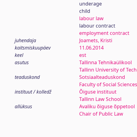
underage
child
labour law
labour contract
employment contract
juhendaja
Joamets, Kristi
kaitsmiskuupäev
11.06.2014
keel
est
asutus
Tallinna Tehnikaülikool
Tallinn University of Tec
teaduskond
Sotsiaalteaduskond
Faculty of Social Science
instituut / kolledž
Õiguse instituut
Tallinn Law School
allüksus
Avaliku õiguse õppetool
Chair of Public Law