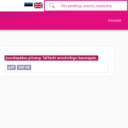
Intranet
Juurdepääsu piirang: TalTechi arvutivõrgu kasutajale.
pdf
500 KB