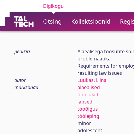
Digikogu
Otsing
Kollektsioonid
Regis
pealkiri
Alaealisega töösuhte sõl
problemaatika
Requirements for employ
resulting law issues
autor
Luukas, Liina
märksõnad
alaealised
noorukid
lapsed
tööõigus
tööleping
minor
adolescent