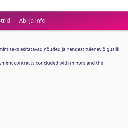
trid
Abi ja info
mimiseks esitatavad nõuded ja nendest tulenev õiguslik
ment contracts concluded with minors and the